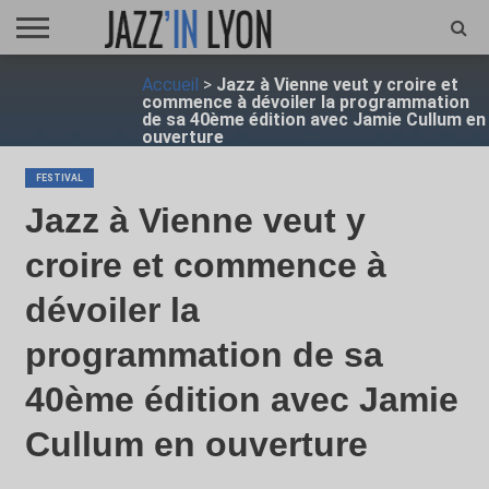
ACCUEIL
Accueil
>
Jazz à Vienne veut y croire et
FESTIVAL
VIDÉO
JAZZFOCUS
JAZZAGENDA
JAZZSHOP
ENTRETIEN
OPUS
commence à dévoiler la programmation
JAZZ
de sa 40ème édition avec Jamie Cullum en
ouverture
FESTIVAL
Jazz à Vienne veut y
croire et commence à
dévoiler la
programmation de sa
40ème édition avec Jamie
Cullum en ouverture