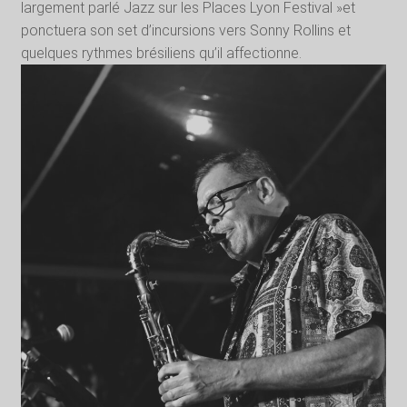
largement parlé Jazz sur les Places Lyon Festival »et
ponctuera son set d’incursions vers Sonny Rollins et
quelques rythmes brésiliens qu’il affectionne.