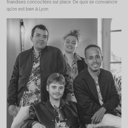
friandises concoctées sur place. De quoi se convaincre
qu’on est bien à Lyon.