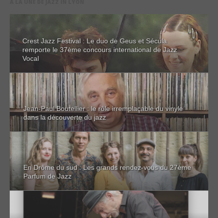
A LA UNE DE JAZZ IN LYON
Crest Jazz Festival : Le duo de Geus et Sécula
remporte le 37ème concours international de Jazz
Vocal
Jean-Paul Boutellier : le rôle irremplaçable du vinyle
dans la découverte du jazz
En Drôme du sud : Les grands rendez-vous du 27ème
Parfum de Jazz