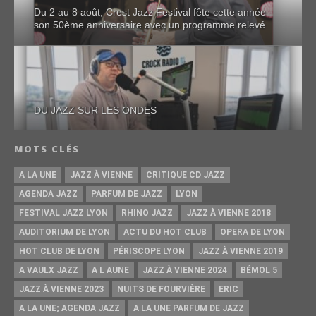
Du 2 au 8 août, Crest Jazz Festival fête cette année
son 50ème anniversaire avec un programme relevé
DU JAZZ SUR LES ONDES
MOTS CLÉS
A LA UNE
JAZZ À VIENNE
CRITIQUE CD JAZZ
AGENDA JAZZ
PARFUM DE JAZZ
LYON
FESTIVAL JAZZ LYON
RHINO JAZZ
JAZZ À VIENNE 2018
AUDITORIUM DE LYON
ACTU DU HOT CLUB
OPERA DE LYON
HOT CLUB DE LYON
PÉRISCOPE LYON
JAZZ À VIENNE 2019
A VAULX JAZZ
A L AUNE
JAZZ À VIENNE 2024
BÉMOL 5
JAZZ À VIENNE 2023
NUITS DE FOURVIÈRE
ERIC
A LA UNE; AGENDA JAZZ
A LA UNE PARFUM DE JAZZ