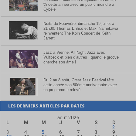
% cette année avec un public moindre à
Cybèle
Nuits de Fourvière, dimanche 19 juillet à
21h30: Thomas Enhco et Maki Namekawa
réinventent The Köln Concert de Keith
Jarrett
Jazz à Vienne, All Night Jazz avec
Vulfpeck et bien d’autres : quand le groove
cherche son âme !
Du 2 au 8 août, Crest Jazz Festival fête
cette année son 50ème anniversaire avec
un programme relevé
LES DERNIERS ARTICLES PAR DATES
août 2026
L
M
M
J
V
S
D
1
2
3
4
5
6
7
8
9