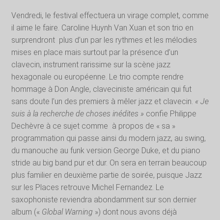
Vendredi, le festival effectuera un virage complet, comme
il aime le faire. Caroline Huynh Van Xuan et son trio en
surprendront
plus d’un par les rythmes et les mélodies
mises en place mais surtout par la présence d’un
clavecin, instrument rarissime sur la scène jazz
hexagonale ou européenne. Le trio compte rendre
hommage à Don Angle, claveciniste américain qui fut
sans doute l’un des premiers à mêler jazz et clavecin.
« Je
suis à la recherche de choses inédites »
confie Philippe
Dechèvre à ce sujet comme
à propos de « sa »
programmation qui passe ainsi du modern jazz, au swing,
du manouche au funk version George Duke, et du piano
stride au big band pur et dur. On sera en terrain beaucoup
plus familier en deuxième partie de soirée, puisque Jazz
sur les Places retrouve Michel Fernandez. Le
saxophoniste reviendra abondamment sur son dernier
album («
Global Warning
») dont nous avons déjà