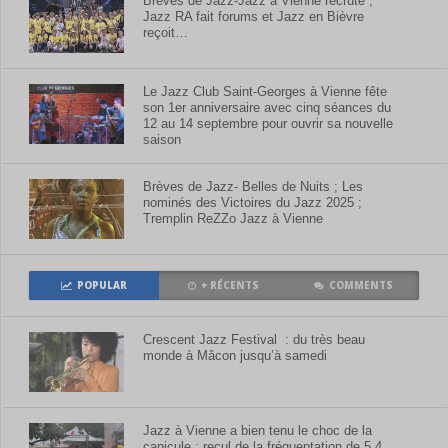
Brèves de Jazz-Jazz à Vienne recrute ;
Jazz RA fait forums et Jazz en Bièvre
reçoit…
Le Jazz Club Saint-Georges à Vienne fête
son 1er anniversaire avec cinq séances du
12 au 14 septembre pour ouvrir sa nouvelle
saison
Brèves de Jazz- Belles de Nuits ; Les
nominés des Victoires du Jazz 2025 ;
Tremplin ReZZo Jazz à Vienne
POPULAR
+ RÉCENTS
COMMENTS
Crescent Jazz Festival : du très beau
monde à Mâcon jusqu’à samedi
Jazz à Vienne a bien tenu le choc de la
canicule : recul de la fréquentation de 5,4