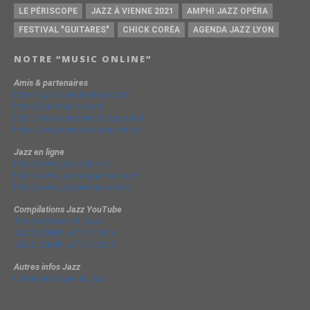
LE PÉRISCOPE
JAZZ À VIENNE 2021
AMPHI JAZZ OPÉRA
FESTIVAL "GUITARES"
CHICK CORÉA
AGENDA JAZZ LYON
NOTRE “MUSIC ONLINE”
Amis & partenaires
https://groovesidestory.com/
http://lyon-music.com/
http://chrischarpenel.blogspot.fr
https://www.yvesdorison.net/q-r
Jazz en ligne
http://www.jazzradio.fr/
http://www.jazzmagazine.com/
http://www.jazzavienne.com/
Compilations Jazz YouTube
The Very Best of Jazz
JAZZ COMPILATION 2014
JAZZ COMPILATION 2013
Autres infos Jazz
La terminologie du jazz