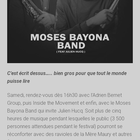
C’est écrit dessus….. bien gros pour que tout le monde
puisse lire
Samedi, rendez-vous dès 16h30 avec l’Adrien Bernet
Group, puis Inside the Movement et enfin, avec le Moses
Bayona Band qui invite Julien Hucq. Soit plus de cinq
heures de musique pendant lesquelles le public (3 500
personnes attendues pendant le festival) pourront se
réconforter avec des ravioles de la Mère Maury et autres