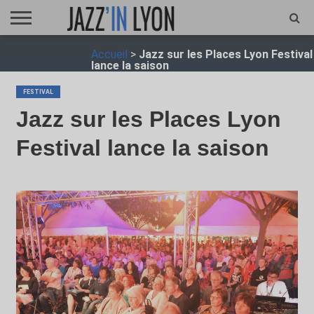
ACCUEIL
Accueil
>
Jazz sur les Places Lyon Festival
FESTIVAL
VIDÉO
JAZZFOCUS
JAZZAGENDA
JAZZSHOP
ENTRETIEN
OPUS
lance la saison
JAZZ
FESTIVAL
Jazz sur les Places Lyon
Festival lance la saison