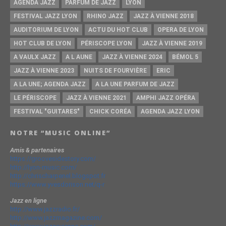
AGENDA JAZZ
PARFUM DE JAZZ
LYON
FESTIVAL JAZZ LYON
RHINO JAZZ
JAZZ À VIENNE 2018
AUDITORIUM DE LYON
ACTU DU HOT CLUB
OPERA DE LYON
HOT CLUB DE LYON
PÉRISCOPE LYON
JAZZ À VIENNE 2019
A VAULX JAZZ
A L AUNE
JAZZ À VIENNE 2024
BÉMOL 5
JAZZ À VIENNE 2023
NUITS DE FOURVIÈRE
ERIC
A LA UNE; AGENDA JAZZ
A LA UNE PARFUM DE JAZZ
LE PÉRISCOPE
JAZZ À VIENNE 2021
AMPHI JAZZ OPÉRA
FESTIVAL "GUITARES"
CHICK CORÉA
AGENDA JAZZ LYON
NOTRE “MUSIC ONLINE”
Amis & partenaires
https://groovesidestory.com/
http://lyon-music.com/
http://chrischarpenel.blogspot.fr
https://www.yvesdorison.net/q-r
Jazz en ligne
http://www.jazzradio.fr/
http://www.jazzmagazine.com/