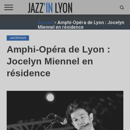
ACCUEIL
Accueil
>
Amphi-Opéra de Lyon : Jocelyn
FESTIVAL
VIDÉO
JAZZFOCUS
JAZZAGENDA
JAZZSHOP
ENTRETIEN
OPUS
Miennel en résidence
JAZZ
JAZZFOCUS
Amphi-Opéra de Lyon :
Jocelyn Miennel en
résidence