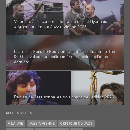
Vidéo Jazz : le concert intégral du collectif lyonnais
« Argot Lunaire » à Jazz à Vienne 2026
Bilan : les Nuits de Fourvière ont attiré cette année 168
000 festivaliers, un chiffre inférieur à celui de l’année
dernière
Parfum de Jazz sonne les trois coups de l’édition 2026
MOTS CLÉS
A LA UNE
JAZZ À VIENNE
CRITIQUE CD JAZZ