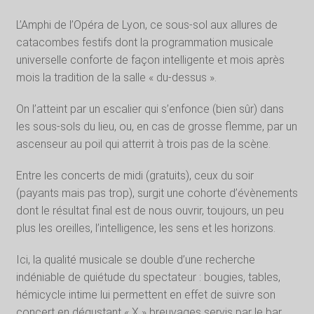
L’Amphi de l’Opéra de Lyon, ce sous-sol aux allures de
catacombes festifs dont la programmation musicale
universelle conforte de façon intelligente et mois après
mois la tradition de la salle « du-dessus ».
On l’atteint par un escalier qui s’enfonce (bien sûr) dans
les sous-sols du lieu, ou, en cas de grosse flemme, par un
ascenseur au poil qui atterrit à trois pas de la scène.
Entre les concerts de midi (gratuits), ceux du soir
(payants mais pas trop), surgit une cohorte d’évènements
dont le résultat final est de nous ouvrir, toujours, un peu
plus les oreilles, l’intelligence, les sens et les horizons.
Ici, la qualité musicale se double d’une recherche
indéniable de quiétude du spectateur : bougies, tables,
hémicycle intime lui permettent en effet de suivre son
concert en dégustant « X » breuvages servis par le bar