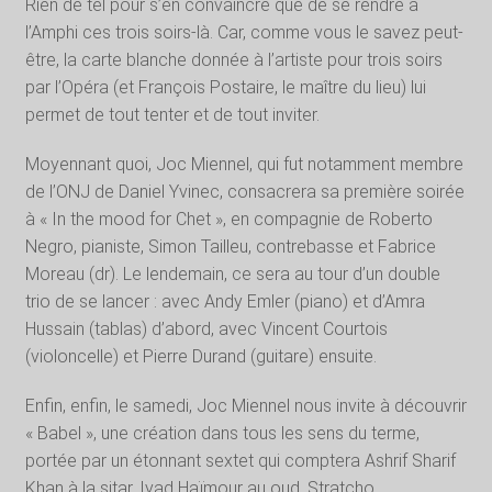
Rien de tel pour s’en convaincre que de se rendre à
l’Amphi ces trois soirs-là. Car, comme vous le savez peut-
être, la carte blanche donnée à l’artiste pour trois soirs
par l’Opéra (et François Postaire, le maître du lieu) lui
permet de tout tenter et de tout inviter.
Moyennant quoi, Joc Miennel, qui fut notamment membre
de l’ONJ de Daniel Yvinec, consacrera sa première soirée
à « In the mood for Chet », en compagnie de Roberto
Negro, pianiste, Simon Tailleu, contrebasse et Fabrice
Moreau (dr). Le lendemain, ce sera au tour d’un double
trio de se lancer : avec Andy Emler (piano) et d’Amra
Hussain (tablas) d’abord, avec Vincent Courtois
(violoncelle) et Pierre Durand (guitare) ensuite.
Enfin, enfin, le samedi, Joc Miennel nous invite à découvrir
« Babel », une création dans tous les sens du terme,
portée par un étonnant sextet qui comptera Ashrif Sharif
Khan à la sitar, Iyad Haïmour au oud, Stratcho