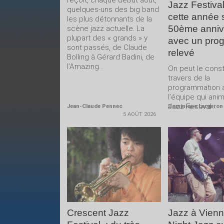
reçoit, chaque début août,
Jazz Festival
quelques-uns des big band
cette année 
les plus détonnants de la
50ème anniv
scène jazz actuelle. La
plupart des « grands » y
avec un pro
sont passés, de Claude
relevé
Bolling à Gérard Badini, de
l’Amazing...
On peut le const
travers de la
programmation 
l’équipe qui ani
Jazz Festival...
Jean-Claude Pennec
Dominique Largeron
5 AOÛT 2026
LIRE LA
LIRE 
SUITE
SUIT
Crescent Jazz
Jazz à Vienne