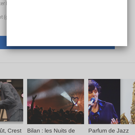
ter Evans (t)
t (g), TrevorDunn (b), Kenny Grohowski (dms)
AJOUTER UN COMMENTAIRE ?
LA
LIRE LA
LIRE LA
E
SUITE
SUITE
ût, Crest
Bilan : les Nuits de
Parfum de Jazz