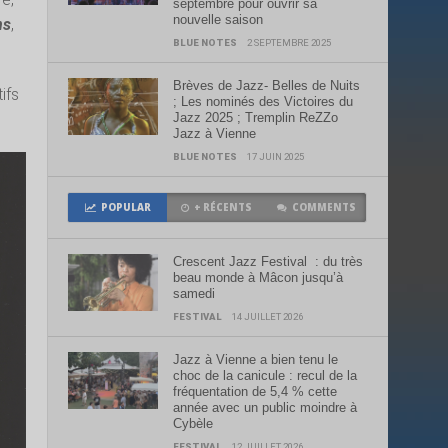
septembre pour ouvrir sa
nouvelle saison
ns
,
BLUE NOTES
2 SEPTEMBRE 2025
Brèves de Jazz- Belles de Nuits
ifs
; Les nominés des Victoires du
Jazz 2025 ; Tremplin ReZZo
Jazz à Vienne
BLUE NOTES
17 JUIN 2025
POPULAR
+ RÉCENTS
COMMENTS
Crescent Jazz Festival : du très
beau monde à Mâcon jusqu’à
samedi
FESTIVAL
14 JUILLET 2026
Jazz à Vienne a bien tenu le
choc de la canicule : recul de la
fréquentation de 5,4 % cette
année avec un public moindre à
Cybèle
FESTIVAL
12 JUILLET 2026