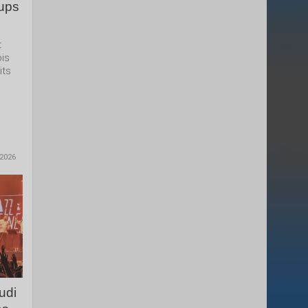
oups
t
ois
its
 2026
udi