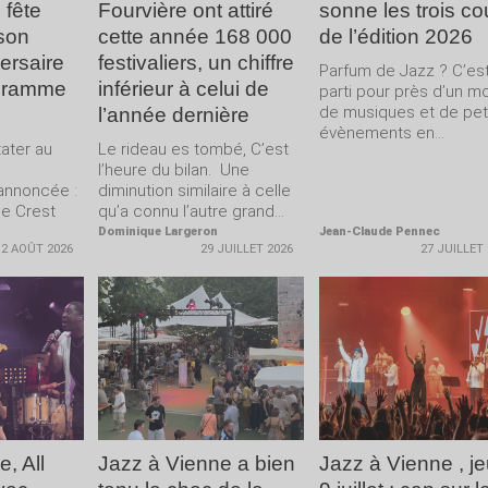
 fête
Fourvière ont attiré
sonne les trois c
son
cette année 168 000
de l’édition 2026
ersaire
festivaliers, un chiffre
Parfum de Jazz ? C’es
gramme
inférieur à celui de
parti pour près d’un m
de musiques et de pet
l’année dernière
évènements en...
ater au
Le rideau es tombé, C’est
l’heure du bilan. Une
annoncée :
diminution similaire à celle
me Crest
qu’a connu l’autre grand...
Dominique Largeron
Jean-Claude Pennec
2 AOÛT 2026
29 JUILLET 2026
27 JUILLET
LA
LIRE LA
LIRE LA
E
SUITE
SUITE
, All
Jazz à Vienne a bien
Jazz à Vienne , je