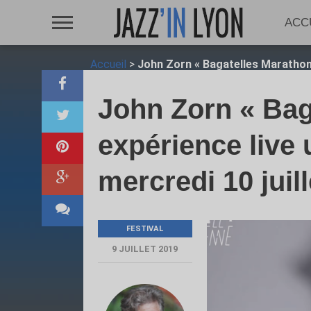
ACC
Accueil
>
John Zorn « Bagatelles Marathon »
John Zorn « Bag
expérience live 
mercredi 10 juil
FESTIVAL
9 JUILLET 2019