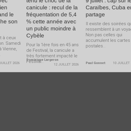
vec
tenu le choc de la
9 juillet : cap sur l
ien
canicule : recul de la
Caraïbes, Cuba e
and le
fréquentation de 5,4
partage
che son
% cette année avec
Il existe des soirées q
un public moindre à
ressemblent à un voya
Non pas celles qui
Cybèle
nt à ceux
accumulent les cartes
-on. Samedi
Pour la 1ère fois en 45 ans
postales...
 à Vienne,
de Festival, la canicule a
.
très fortement impacté le
Dominique Largeron
Festival...
JUILLET 2026
Paul Gonnet
10 JUILLET
12 JUILLET 2026