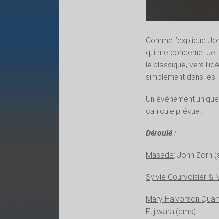
Comme l’explique Joh
qui me concerne. Je l
le classique, vers l’id
simplement dans les l
Un événement unique e
canicule prévue…
Déroulé :
Masada
: John Zorn (
Sylvie Courvoisier &
Mary Halvorson Quar
Fujiwara (dms)