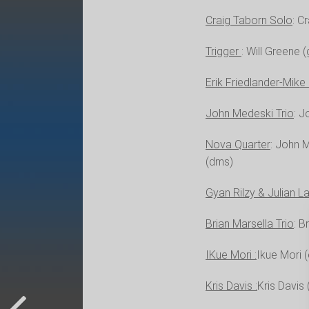
Craig Taborn Solo
: C
Trigger
: Will Greene
Erik Friedlander-Mike
John Medeski Trio
: J
Nova Quarter
: John 
(dms)
Gyan Rilzy & Julian L
Brian Marsella Trio
: B
IKue Mori :
Ikue Mori (
Kris Davis :
Kris Davis