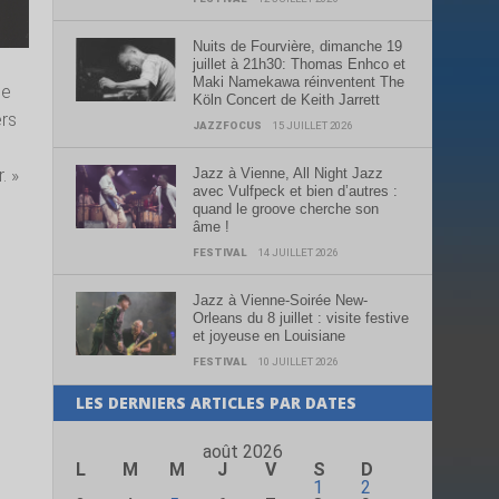
Nuits de Fourvière, dimanche 19
juillet à 21h30: Thomas Enhco et
Maki Namekawa réinventent The
ce
Köln Concert de Keith Jarrett
ers
JAZZFOCUS
15 JUILLET 2026
Jazz à Vienne, All Night Jazz
. »
avec Vulfpeck et bien d’autres :
quand le groove cherche son
âme !
FESTIVAL
14 JUILLET 2026
Jazz à Vienne-Soirée New-
Orleans du 8 juillet : visite festive
et joyeuse en Louisiane
FESTIVAL
10 JUILLET 2026
LES DERNIERS ARTICLES PAR DATES
août 2026
s
L
M
M
J
V
S
D
1
2