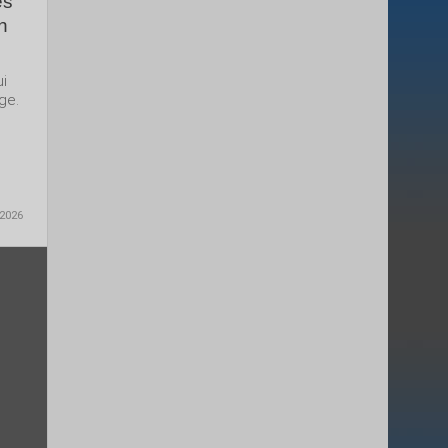
es
n
ui
ge.
 2026