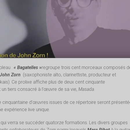
bleau :
« Bagatelles
»
regroupe trois cent morceaux composés d
John Zorn
(saxophoniste alto, clarinettiste, producteur et
is). Ce prolixe affiche plus de deux cent cinquante
 un tiers consacré à l’œuvre de sa vie,
Masada.
une cinquantaine d’œuvres issues de ce répertoire seront présent
e expérience live unique.
qui verra se succéder quatorze formations. Les divers groupes
rvents collaborateurs de Zorn parmi lesquels
Marc Ribot
à la guita