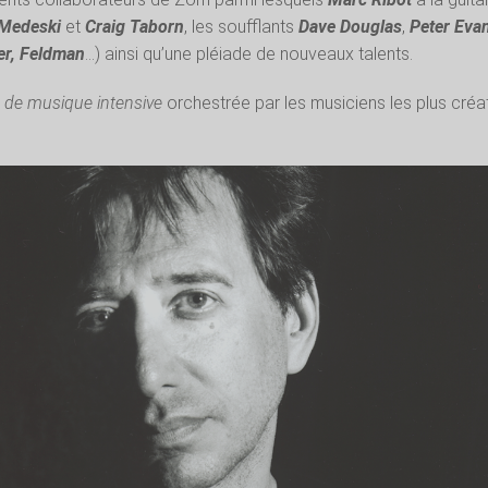
Medeski
et
Craig Taborn
, les soufflants
Dave Douglas
,
Peter Eva
er, Feldman
…) ainsi qu’une pléiade de nouveaux talents.
 de musique intensive
orchestrée par les musiciens les plus créat