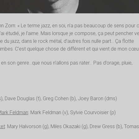
n Zorn: « Le terme jazz, en soi, n’a pas beaucoup de sens pour 
’ai étudié, je l’aime. Mais lorsque je compose, ça peut pencher v
ée du jazz, dans le rock métal, d’autres fois nulle part… Ça flotte
imbes. C’est quelque chose de différent et qui vient de mon cœur
n son genre…que nous n’allons pas rater… Pas d’orage, pluie,
s), Dave Douglas (t), Greg Cohen (b), Joey Baron (dms)
 Mark Feldman
: Mark Feldman (v), Sylvie Courvoisier (p)
tet
: Mary Halvorson (g), Miles Okazaki (g), Drew Gress (b), Toma