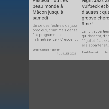
Festival : du très
Night Jazz a
beau monde à
Vulfpeck et b
Mâcon jusqu’à
d’autres : qu
samedi
groove cher
âme !
Un de ces festivals de jazz
précieux, court mais dense,
La nuit appartie
à la programmation
qui dansent, dit
millimétrée. Le « Crescent...
11 juillet, à Jazz
elle appartenait..
Jean-Claude Pennec
Paul Gonnet
14 
14 JUILLET 2026