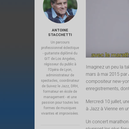
ANTOINE
STACCHETTI
Un parcours
professionnel éclectique
- guitariste diplômé du
GIT de Los Angeles,
régisseur du public à
Imaginez un peu la ta
l’Opéra de Lyon,
mars à mai 2015 par
administrateur de
compositeur new-yorka
spectacles, coordinateur
de Suivez le Jazz, DRH,
enregistrements, dont
formateur en école de
management - et une
Mercredi 10 juillet, 
passion pour toutes les
à Jazz à Vienne en un
formes de musiques
vivantes et improvisées.
Un concert marathon 
réuniront les plus fe