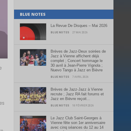
BLUE NOTES
La Revue De Disques – Mai 2026
BLUE NOTES
27 MAI 2026
Brèves de Jazz-Deux soirées de
Jazz à Vienne affichent déjà
complet ; Concert hommage le
30 avril à Jean-Pierre Vignola ;
e
Nuevo Tango à Jazz en Bièvre
BLUE NOTES
7 AVRIL 2026
Brèves de Jazz-Jazz à Vienne
recrute ; Jazz RA fait forums et
Jazz en Bièvre reçoit…
ées
BLUE NOTES
18 FÉVRIER 2026
Le Jazz Club Saint-Georges à
Vienne fête son 1er anniversaire
avec cinq séances du 12 au 14
re,