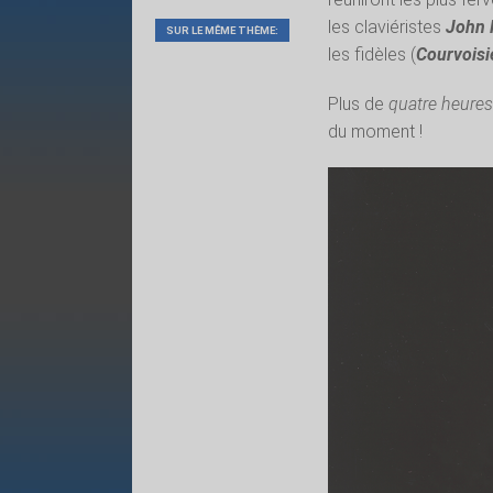
les claviéristes
John 
SUR LE MÊME THÈME:
les fidèles (
Courvoisi
Plus de
quatre heures
du moment !