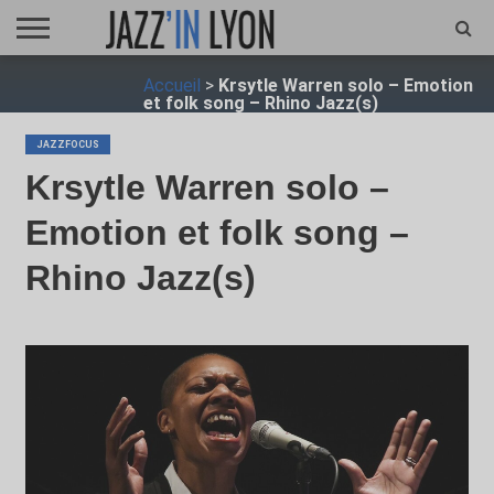
ACCUEIL
Accueil
>
Krsytle Warren solo – Emotion
FESTIVAL
VIDÉO
JAZZFOCUS
JAZZAGENDA
JAZZSHOP
ENTRETIEN
OPUS
et folk song – Rhino Jazz(s)
JAZZ
JAZZFOCUS
Krsytle Warren solo –
Emotion et folk song –
Rhino Jazz(s)