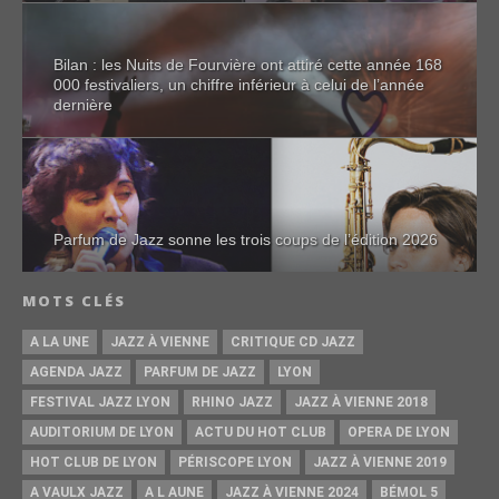
Bilan : les Nuits de Fourvière ont attiré cette année 168
000 festivaliers, un chiffre inférieur à celui de l’année
dernière
Parfum de Jazz sonne les trois coups de l’édition 2026
MOTS CLÉS
A LA UNE
JAZZ À VIENNE
CRITIQUE CD JAZZ
AGENDA JAZZ
PARFUM DE JAZZ
LYON
FESTIVAL JAZZ LYON
RHINO JAZZ
JAZZ À VIENNE 2018
AUDITORIUM DE LYON
ACTU DU HOT CLUB
OPERA DE LYON
HOT CLUB DE LYON
PÉRISCOPE LYON
JAZZ À VIENNE 2019
A VAULX JAZZ
A L AUNE
JAZZ À VIENNE 2024
BÉMOL 5