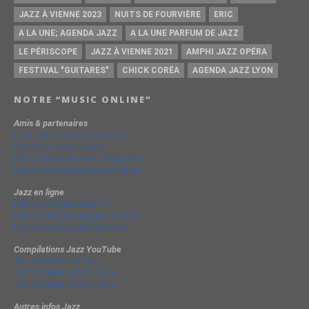
JAZZ À VIENNE 2023
NUITS DE FOURVIÈRE
ERIC
A LA UNE; AGENDA JAZZ
A LA UNE PARFUM DE JAZZ
LE PÉRISCOPE
JAZZ À VIENNE 2021
AMPHI JAZZ OPÉRA
FESTIVAL "GUITARES"
CHICK CORÉA
AGENDA JAZZ LYON
NOTRE “MUSIC ONLINE”
Amis & partenaires
https://groovesidestory.com/
http://lyon-music.com/
http://chrischarpenel.blogspot.fr
https://www.yvesdorison.net/q-r
Jazz en ligne
http://www.jazzradio.fr/
http://www.jazzmagazine.com/
http://www.jazzavienne.com/
Compilations Jazz YouTube
The Very Best of Jazz
JAZZ COMPILATION 2014
JAZZ COMPILATION 2013
Autres infos Jazz