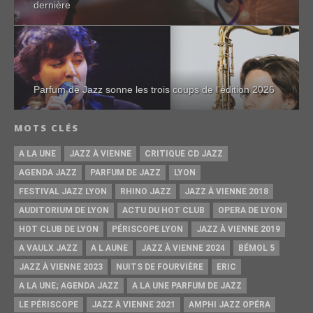
dernière
Parfum de Jazz sonne les trois coups de l’édition 2026
MOTS CLÉS
A LA UNE
JAZZ À VIENNE
CRITIQUE CD JAZZ
AGENDA JAZZ
PARFUM DE JAZZ
LYON
FESTIVAL JAZZ LYON
RHINO JAZZ
JAZZ À VIENNE 2018
AUDITORIUM DE LYON
ACTU DU HOT CLUB
OPERA DE LYON
HOT CLUB DE LYON
PÉRISCOPE LYON
JAZZ À VIENNE 2019
A VAULX JAZZ
A L AUNE
JAZZ À VIENNE 2024
BÉMOL 5
JAZZ À VIENNE 2023
NUITS DE FOURVIÈRE
ERIC
A LA UNE; AGENDA JAZZ
A LA UNE PARFUM DE JAZZ
LE PÉRISCOPE
JAZZ À VIENNE 2021
AMPHI JAZZ OPÉRA