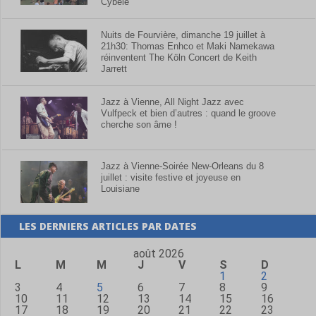
Cybèle
Nuits de Fourvière, dimanche 19 juillet à
21h30: Thomas Enhco et Maki Namekawa
réinventent The Köln Concert de Keith
Jarrett
Jazz à Vienne, All Night Jazz avec
Vulfpeck et bien d’autres : quand le groove
cherche son âme !
Jazz à Vienne-Soirée New-Orleans du 8
juillet : visite festive et joyeuse en
Louisiane
LES DERNIERS ARTICLES PAR DATES
août 2026
L
M
M
J
V
S
D
1
2
3
4
5
6
7
8
9
10
11
12
13
14
15
16
17
18
19
20
21
22
23