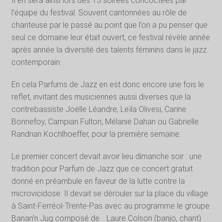
Il en sera ainsi lors des 13 soirées concoctées par
l’équipe du festival. Souvent cantonnées au rôle de
chanteuse par le passé au point que l’on a pu penser que
seul ce domaine leur était ouvert, ce festival révèle année
après année la diversité des talents féminins dans le jazz
contemporain.
En cela Parfums de Jazz en est donc encore une fois le
reflet, invitant des musiciennes aussi diverses que la
contrebassiste Joëlle Léandre, Leïla Olivesi, Carine
Bonnefoy, Campian Fulton, Mélanie Dahan ou Gabrielle
Randrian Kochlhoeffer, pour la première semaine.
Le premier concert devait avoir lieu dimanche soir : une
tradition pour Parfum de Jazz que ce concert gratuit
donné en préambule en faveur de la lutte contre la
microvicidose. Il devait se dérouler sur la place du village
à Saint-Ferréol-Trente-Pas avec au programme le groupe
Banan’n Jug composé de Laure Colson (banjo, chant)