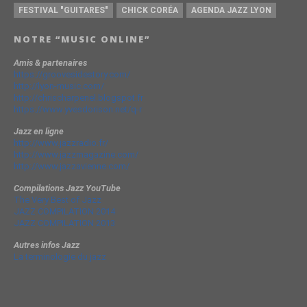
FESTIVAL "GUITARES"
CHICK CORÉA
AGENDA JAZZ LYON
NOTRE “MUSIC ONLINE”
Amis & partenaires
https://groovesidestory.com/
http://lyon-music.com/
http://chrischarpenel.blogspot.fr
https://www.yvesdorison.net/q-r
Jazz en ligne
http://www.jazzradio.fr/
http://www.jazzmagazine.com/
http://www.jazzavienne.com/
Compilations Jazz YouTube
The Very Best of Jazz
JAZZ COMPILATION 2014
JAZZ COMPILATION 2013
Autres infos Jazz
La terminologie du jazz