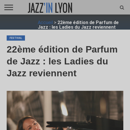
ACCUEIL
Accueil
>
22ème édition de Parfum de
FESTIVAL
VIDÉO
JAZZFOCUS
JAZZAGENDA
JAZZSHOP
ENTRETIEN
OPUS
Jazz : les Ladies du Jazz reviennent
JAZZ
FESTIVAL
22ème édition de Parfum
de Jazz : les Ladies du
Jazz reviennent