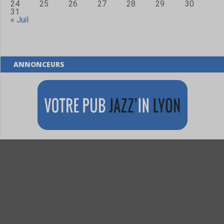
24
25
26
27
28
29
30
31
« Juil
ANNONCEURS