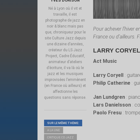
YVES DORISON
Né à Lyon où il vit et
travaille, il est
photographe de jazz en
noir & blanc mais pas
Pour achever l’hiver e
que, chroniqueur pour le
France ou d’ailleurs. F
site Culture Jazz depuis
une dizaine d’années,
LARRY CORYELL
créateur du LS Jazz
Project, Cadre Éducatif,
Act Music
animateur d’ateliers
d’écriture, il va là où le
jazz et les musiques
Larry Coryell
: guitar
improvisées l’emmènent
Philip Catherine
: gu
(en France où ailleurs) et
affectionne les
Jan Lundgren
: pian
questions sans réponse.
Lars Danielsson
: c
Paolo Fresu
: trompe
SUR LE MÊME THÈME:
A LA UNE
CRITIQUE CD JAZZ