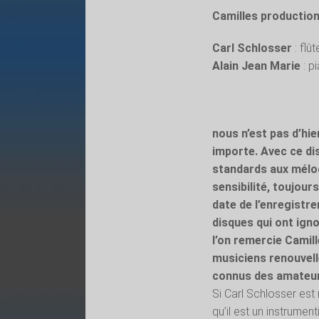
Camilles productio
Carl Schlosser
: flût
Alain Jean Marie
: p
nous n’est pas d’hie
importe. Avec ce dis
standards aux mélod
sensibilité, toujour
date de l’enregistre
disques qui ont ign
l’on remercie Camil
musiciens renouvell
connus des amateur
Si Carl Schlosser est
qu’il est un instrumen