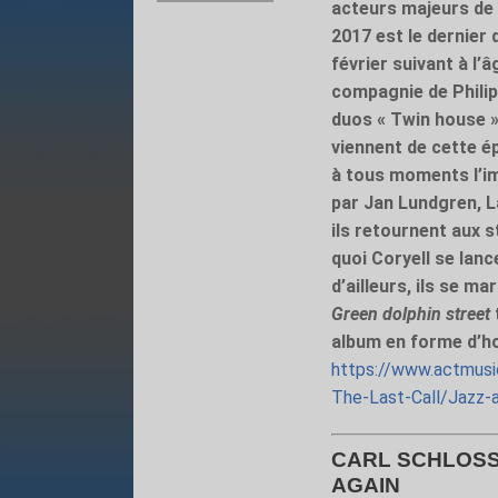
acteurs majeurs de l
2017 est le dernier 
février suivant à l’
compagnie de Philip
duos « Twin house » 
viennent de cette ép
à tous moments l’imp
par Jan Lundgren, L
ils retournent aux 
quoi Coryell se lan
d’ailleurs, ils se m
Green dolphin street
album en forme d’ho
https://www.actmusic
The-Last-Call/Jazz-a
CARL SCHLOSSE
AGAIN