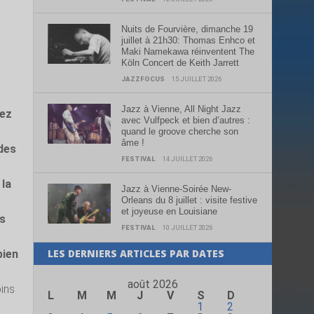
Nuits de Fourvière, dimanche 19
juillet à 21h30: Thomas Enhco et
Maki Namekawa réinventent The
Köln Concert de Keith Jarrett
JAZZFOCUS
15 JUILLET 2026
Jazz à Vienne, All Night Jazz
hez
avec Vulfpeck et bien d’autres :
quand le groove cherche son
âme !
 des
FESTIVAL
14 JUILLET 2026
 la
Jazz à Vienne-Soirée New-
Orleans du 8 juillet : visite festive
et joyeuse en Louisiane
is
FESTIVAL
10 JUILLET 2026
LES DERNIERS ARTICLES PAR DATES
bien
août 2026
ins
L
M
M
J
V
S
D
1
2