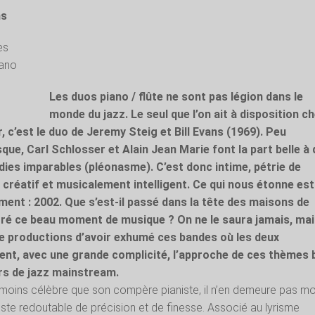
ns
es
iano
Les duos piano / flûte ne sont pas légion dans le
monde du jazz. Le seul que l’on ait à disposition c
r, c’est le duo de Jeremy Steig et Bill Evans (1969). Peu
que, Carl Schlosser et Alain Jean Marie font la part belle à
ies imparables (pléonasme). C’est donc intime, pétrie de
s créatif et musicalement intelligent. Ce qui nous étonne est
ment : 2002. Que s’est-il passé dans la tête des maisons de
oré ce beau moment de musique ? On ne le saura jamais, ma
le productions d’avoir exhumé ces bandes où les deux
ent, avec une grande complicité, l’approche de ces thèmes 
s de jazz mainstream.
 moins célèbre que son compère pianiste, il n’en demeure pas mo
tiste redoutable de précision et de finesse. Associé au lyrisme