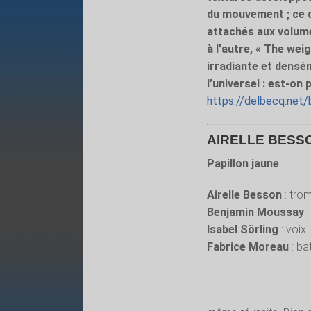
du mouvement ; ce qu
attachés aux volume
à l’autre, « The we
irradiante et densé
l’universel : est-on
https://delbecq.net
AIRELLE BESSON
Papillon jaune
Airelle Besson
: tro
Benjamin Moussay
:
Isabel Sörling
: voix
Fabrice Moreau
: ba