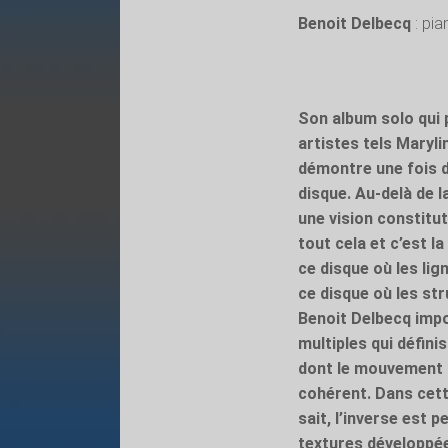
Benoit Delbecq
: pia
Son album solo qui 
artistes tels Maryli
démontre une fois de
disque. Au-delà de l
une vision constitut
tout cela et c’est l
ce disque où les lig
ce disque où les st
Benoit Delbecq impos
multiples qui défin
dont le mouvement p
cohérent. Dans cett
sait, l’inverse est 
textures développée