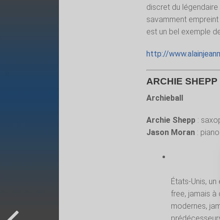
discret du légendaire 
savamment empreint 
est un bel exemple de
http://www.alainjean
ARCHIE SHEPP 
Archieball
Archie Shepp
: saxo
Jason Moran
: piano
États-Unis, un 
free, jamais à
modernes, jam
prédécesseurs,