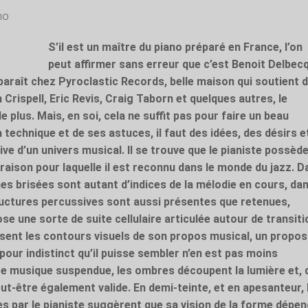
no
S’il est un maître du piano préparé en France, l’on
peut affirmer sans erreur que c’est Benoit Delbecq
paraît chez Pyroclastic Records, belle maison qui soutient 
n Crispell, Eric Revis, Craig Taborn et quelques autres, le
 plus. Mais, en soi, cela ne suffit pas pour faire un beau
a technique et de ses astuces, il faut des idées, des désirs e
ive d’un univers musical. Il se trouve que le pianiste possèd
a raison pour laquelle il est reconnu dans le monde du jazz. 
nes brisées sont autant d’indices de la mélodie en cours, da
ructures percussives sont aussi présentes que retenues,
e une sorte de suite cellulaire articulée autour de transit
issent les contours visuels de son propos musical, un propos
our indistinct qu’il puisse sembler n’en est pas moins
e musique suspendue, les ombres découpent la lumière et, 
peut-être également valide. En demi-teinte, et en apesanteur, 
s par le pianiste suggèrent que sa vision de la forme dépen