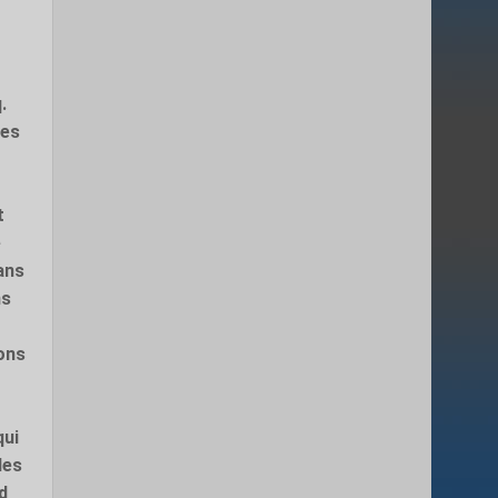
.
des
t
e
Dans
ns
ions
qui
les
d