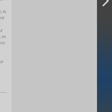
 ils
nit
ur
, en
son
e
un