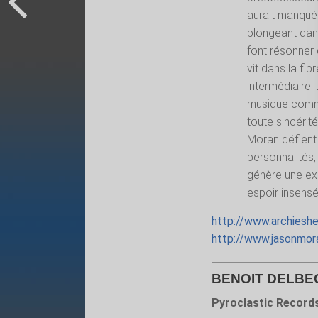
aurait manqué a
plongeant dans
font résonner 
vit dans la fib
intermédiaire. 
musique commu
toute sincérit
Moran défient
personnalités,
génère une exp
espoir insensé
http://www.archieshe
http://www.jasonmor
BENOIT DELBEC
Pyroclastic Record