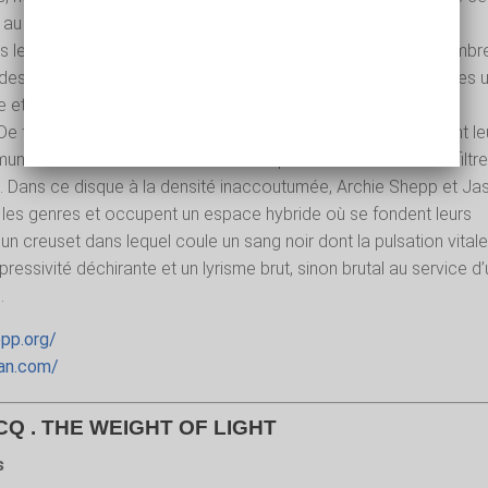
u jazz. Aussi éloignés qu’ils paraissent l’un de l’autre, en se
 les standards et le negro spiritual, une musique à l’éclat sombre,
des combats toujours en cours et c’est poignant. Le lien qui les u
re et la musique qu’ils créent ne peut sortir que de l’âme, sans
De fait, ils n’ont pas d’âge et les vagues mélodiques qui agitent le
ne sont un continuum d’émotions qu’ils transmettent sans filtre
é. Dans ce disque à la densité inaccoutumée, Archie Shepp et Ja
 les genres et occupent un espace hybride où se fondent leurs
 un creuset dans lequel coule un sang noir dont la pulsation vital
ressivité déchirante et un lyrisme brut, sinon brutal au service d’
.
pp.org/
an.com/
Q . THE WEIGHT OF LIGHT
s