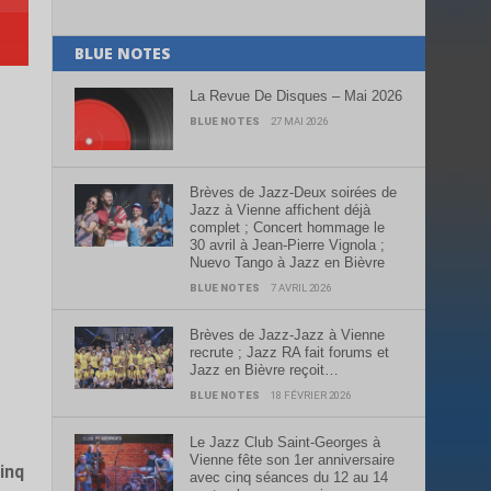
BLUE NOTES
La Revue De Disques – Mai 2026
BLUE NOTES
27 MAI 2026
Brèves de Jazz-Deux soirées de
Jazz à Vienne affichent déjà
complet ; Concert hommage le
30 avril à Jean-Pierre Vignola ;
Nuevo Tango à Jazz en Bièvre
BLUE NOTES
7 AVRIL 2026
Brèves de Jazz-Jazz à Vienne
recrute ; Jazz RA fait forums et
Jazz en Bièvre reçoit…
BLUE NOTES
18 FÉVRIER 2026
Le Jazz Club Saint-Georges à
Vienne fête son 1er anniversaire
inq
avec cinq séances du 12 au 14