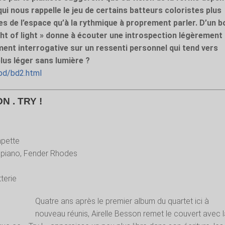
i nous rappelle le jeu de certains batteurs coloristes plus
s de l’espace qu’à la rythmique à proprement parler. D’un b
ight of light » donne à écouter une introspection légèrement
ment interrogative sur un ressenti personnel qui tend vers
 plus léger sans lumière ?
/bd/bd2.html
 . TRY !
mpette
 piano, Fender Rhodes
tterie
Quatre ans après le premier album du quartet ici à
nouveau réunis, Airelle Besson remet le couvert avec 