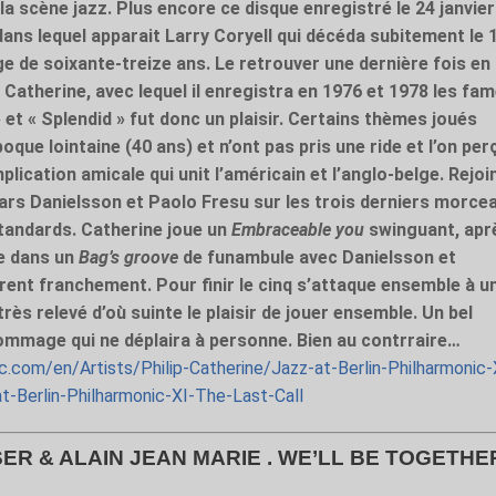
a scène jazz. Plus encore ce disque enregistré le 24 janvier
dans lequel apparait Larry Coryell qui décéda subitement le 
âge de soixante-treize ans. Le retrouver une dernière fois en
 Catherine, avec lequel il enregistra en 1976 et 1978 les fa
et « Splendid » fut donc un plaisir. Certains thèmes joués
oque lointaine (40 ans) et n’ont pas pris une ride et l’on per
lication amicale qui unit l’américain et l’anglo-belge. Rejoi
ars Danielsson et Paolo Fresu sur les trois derniers morce
standards. Catherine joue un
Embraceable you
swinguant, apr
ce dans un
Bag’s groove
de funambule avec Danielsson et
arrent franchement. Pour finir le cinq s’attaque ensemble à u
très relevé d’où suinte le plaisir de jouer ensemble. Un bel
mmage qui ne déplaira à personne. Bien au contrraire…
.com/en/Artists/Philip-Catherine/Jazz-at-Berlin-Philharmonic-
t-Berlin-Philharmonic-XI-The-Last-Call
R & ALAIN JEAN MARIE . WE’LL BE TOGETHE