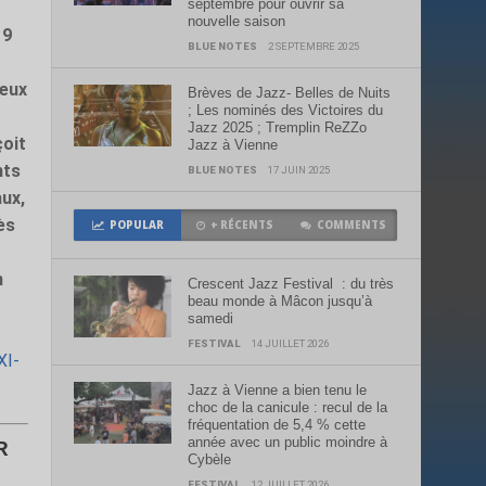
septembre pour ouvrir sa
nouvelle saison
19
BLUE NOTES
2 SEPTEMBRE 2025
meux
Brèves de Jazz- Belles de Nuits
; Les nominés des Victoires du
Jazz 2025 ; Tremplin ReZZo
çoit
Jazz à Vienne
nts
BLUE NOTES
17 JUIN 2025
aux,
ès
POPULAR
+ RÉCENTS
COMMENTS
n
Crescent Jazz Festival : du très
beau monde à Mâcon jusqu’à
samedi
FESTIVAL
14 JUILLET 2026
XI-
Jazz à Vienne a bien tenu le
choc de la canicule : recul de la
fréquentation de 5,4 % cette
année avec un public moindre à
R
Cybèle
FESTIVAL
12 JUILLET 2026