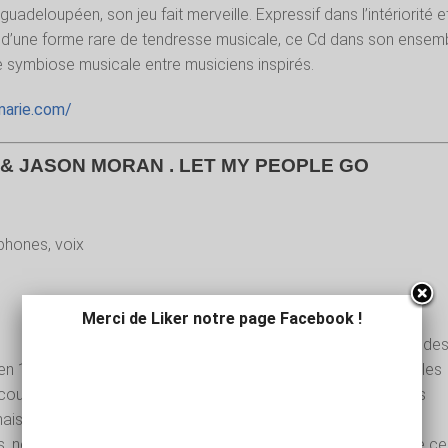
guadeloupéen, son jeu fait merveille. Expressif dans l’intériorité e
d’une forme rare de tendresse musicale, ce Cd dans son ensem
 symbiose musicale entre musiciens inspirés.
marie.com/
& JASON MORAN . LET MY PEOPLE GO
phones, voix
Merci de Liker notre page Facebook !
Archie Shepp et Jason Moran ont un point
commun essentiel ; ils sont nés dans le sud de
en 1937 et l’autre en 1975. L’ancien, défricheur politique chez les
 court d’idées et d’excès, et le jeune, expérimentateur chez les
ais à court d’idées innovantes sur la musique de ses
 ne pouvaient que se rencontrer. Ils ne l’auraient pas fait que ce