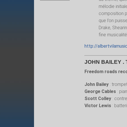
mélodie initia
composition pe
que l’on puisse
Drake, Shearing
fine musicali
http://albertvilamus
JOHN BAILEY .
Freedom roads rec
John Bailey
: trompet
George Cables
: pia
Scott Colley
: contr
Victor Lewis
: batter