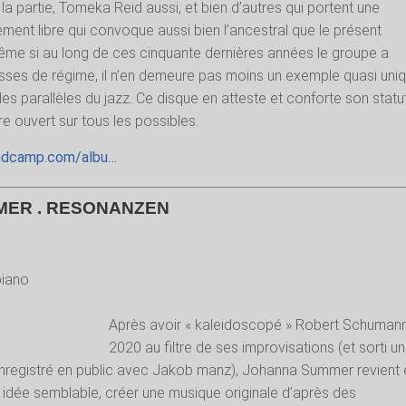
la partie, Tomeka Reid aussi, et bien d’autres qui portent une
ment libre qui convoque aussi bien l’ancestral que le présent
même si au long de ces cinquante dernières années le groupe a
sses de régime, il n’en demeure pas moins un exemple quasi uni
s parallèles du jazz. Ce disque en atteste et conforte son statu
gre ouvert sur tous les possibles.
andcamp.com/albu…
ER . RESONANZEN
piano
Après avoir « kaleidoscopé » Robert Schuman
2020 au filtre de ses improvisations (et sorti un
nregistré en public avec Jakob manz), Johanna Summer revient 
 idée semblable, créer une musique originale d’après des