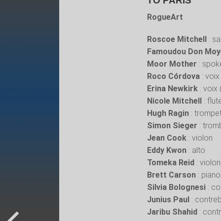
TO PARIS
RogueArt
Roscoe Mitchell
: s
Famoudou Don Moy
Moor Mother
: spok
Roco Córdova
: voix
Erina Newkirk
: voix
Nicole Mitchell
: flut
Hugh Ragin
: trompet
Simon Sieger
: trom
Jean Cook
: violon
Eddy Kwon
: alto
Tomeka Reid
: violon
Brett Carson
: piano
Silvia Bolognesi
: co
Junius Paul
: contre
Jaribu Shahid
: cont