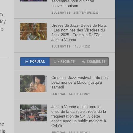
septembre pour ouvrir sa
nouvelle saison
BLUE NOTES
2 SEPTEMBRE 2025
ns
ley,
Brèves de Jazz- Belles de Nuits
ne
; Les nominés des Victoires du
Jazz 2025 ; Tremplin ReZZo
Jazz à Vienne
BLUE NOTES
17 JUIN 2025
POPULAR
+ RÉCENTS
COMMENTS
Crescent Jazz Festival : du très
beau monde à Mâcon jusqu’à
samedi
FESTIVAL
14 JUILLET 2026
Jazz à Vienne a bien tenu le
choc de la canicule : recul de la
fréquentation de 5,4 % cette
année avec un public moindre à
ne
Cybèle
ils
FESTIVAL
12 JUILLET 2026