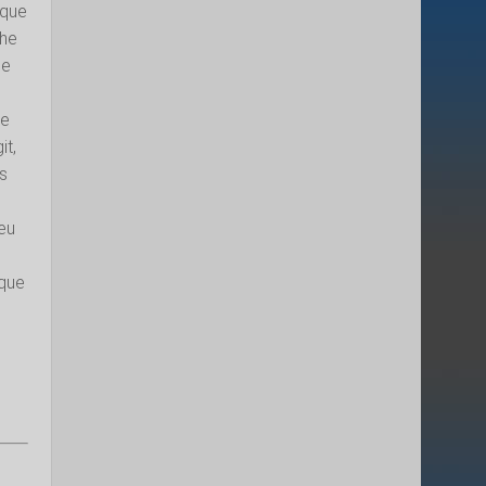
aque
che
ne
ie
it,
es
jeu
ique