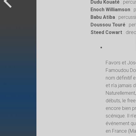
Dudu Kouaté
: percu
Enoch Williamson
: 
Babu Atiba
: percuss
Doussou Touré
: pe
Steed Cowart
: dire
Favors et Jos
Famoudou Don 
nom définitif 
et n’a jamais 
Naturellement, 
débuts, le free
encore bien pr
scénique. Il n
événement qui 
en France (Mai