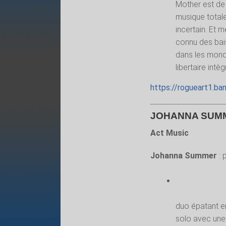
Mother est de 
musique totale
incertain. Et 
connu des bai
dans les monde
libertaire intè
https://rogueart1.b
JOHANNA SUMM
Act Music
Johanna Summer
: 
duo épatant e
solo avec une