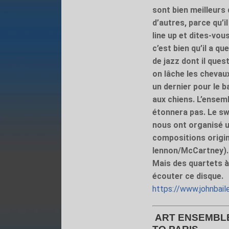
sont bien meilleurs
d’autres, parce qu’i
line up et dites-vou
c’est bien qu’il a q
de jazz dont il ques
on lâche les chevaux
un dernier pour le b
aux chiens. L’ensem
étonnera pas. Le sw
nous ont organisé u
compositions origin
lennon/McCartney). 
Mais des quartets à 
écouter ce disque.
https://www.johnbail
ART ENSEMBLE