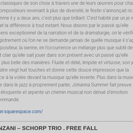
classiques de son choix à travers une de leurs œuvres pour ch
compositeurs revenant à plus de diversité, le festin s’annonçait ri
mme il y a deux ans, c’est plus que brillant. C’est habité par un je 
ait la différence à tout instant. Nous disions par le passé qu’elle
ens exceptionnel de la narration et de la dramaturgie, on le vérif
istrement où l’on ne se demande jamais de quelle musique il s’ag
positeur, la sienne, en l’occurrence un mélange plus que subtil d
st clair qu’elle sait jouer dans son présent avec un passé qu’elle
plus belle des manières. Fluide et délié, limpide et virtuose, son 
tre vingt huit touches et donne cette douce impression que la
ace à la volée devant la musique qu’elle invente. Plus dans la mus
e dans le jazz à proprement parler, Johanna Summer fait preuve
é éloquente et arpente un chemin musical non dénué d’émotion.
ommandé.
er.squarespace.com/
NZANI – SCHORP TRIO . FREE FALL