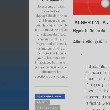
YVES DORISON
Né à Lyon où il vit et
travaille, il est
photographe de jazz en
noir & blanc mais pas
ALBERT VILA .
que, chroniqueur pour le
site Culture Jazz depuis
Hypnote Records
une dizaine d’années,
créateur du LS Jazz
Albert Vila
: guitare
Project, Cadre Éducatif,
animateur d’ateliers
d’écriture, il va là où le
jazz et les musiques
improvisées l’emmènent
collaborations
(en France où ailleurs) et
est néanmoins
affectionne les
questions sans réponse.
pourquoi il a a
n’imagine pas 
appartient à c
standard du jaz
SUR LE MÊME THÈME:
la facilité. Bi
A LA UNE
CRITIQUE CD JAZZ
du thème, quell