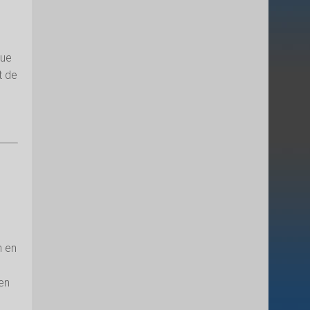
que
t de
n en
en