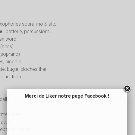
axophones sopranino & alto
e
: batterie, percussions
en word
 (bass)
 (soprano)
es, piccolo
te, bugle, cloches thai
bone, tuba
Merci de Liker notre page Facebook !
celle
ntrebasse
basse
rebasse, basse