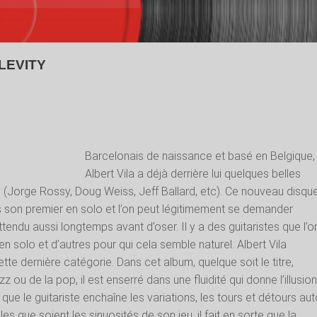
 LEVITY
Barcelonais de naissance et basé en Belgique,
Albert Vila a déjà derrière lui quelques belles
 (Jorge Rossy, Doug Weiss, Jeff Ballard, etc). Ce nouveau disqu
 son premier en solo et l’on peut légitimement se demander
ttendu aussi longtemps avant d’oser. Il y a des guitaristes que l’o
en solo et d’autres pour qui cela semble naturel. Albert Vila
ette dernière catégorie. Dans cet album, quelque soit le titre,
z ou de la pop, il est enserré dans une fluidité qui donne l’illusio
en que le guitariste enchaîne les variations, les tours et détours au
es que soient les sinuosités de son jeu, il fait en sorte que la