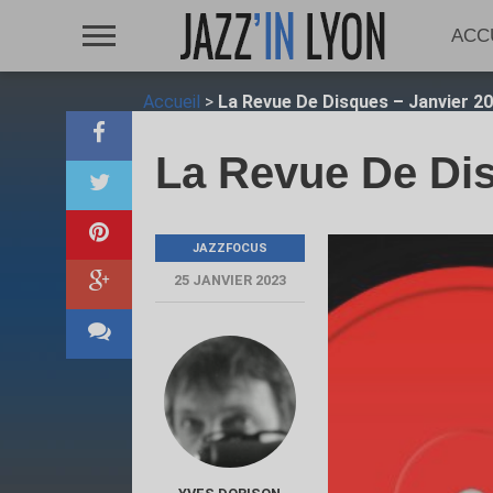
ACC
Accueil
>
La Revue De Disques – Janvier 2
La Revue De Dis
JAZZFOCUS
25 JANVIER 2023