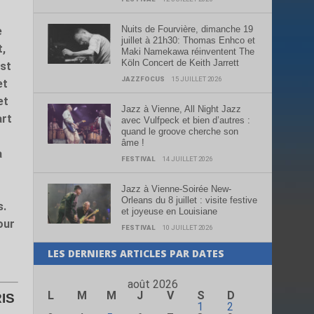
Nuits de Fourvière, dimanche 19
e
juillet à 21h30: Thomas Enhco et
t,
Maki Namekawa réinventent The
Köln Concert de Keith Jarrett
est
JAZZFOCUS
15 JUILLET 2026
et
et
Jazz à Vienne, All Night Jazz
art
avec Vulfpeck et bien d’autres :
quand le groove cherche son
âme !
à
FESTIVAL
14 JUILLET 2026
Jazz à Vienne-Soirée New-
Orleans du 8 juillet : visite festive
s.
et joyeuse en Louisiane
our
FESTIVAL
10 JUILLET 2026
LES DERNIERS ARTICLES PAR DATES
août 2026
L
M
M
J
V
S
D
IS
1
2