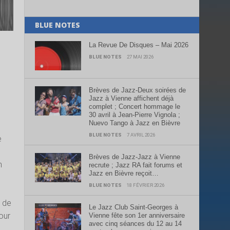
BLUE NOTES
La Revue De Disques – Mai 2026
BLUE NOTES
27 MAI 2026
Brèves de Jazz-Deux soirées de
Jazz à Vienne affichent déjà
complet ; Concert hommage le
30 avril à Jean-Pierre Vignola ;
Nuevo Tango à Jazz en Bièvre
BLUE NOTES
7 AVRIL 2026
e
Brèves de Jazz-Jazz à Vienne
n
recrute ; Jazz RA fait forums et
Jazz en Bièvre reçoit…
BLUE NOTES
18 FÉVRIER 2026
n de
Le Jazz Club Saint-Georges à
tour
Vienne fête son 1er anniversaire
avec cinq séances du 12 au 14