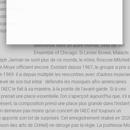
ssions
percussions
ions
rcussions
ction
Bienvenue dans un autre monde, celui de l’Art
Ensemble of Chicago. Si Lester Bowie, Malachi
eph Jarman ne sont plus de ce monde, le nôtre, Roscoe Mitchell
Moye officient encore. Existant depuis 1967, le groupe a pris 
en 1969. Il a depuis multiplié les rencontres avec d’autres musicie
dévié de son but initial : défendre les musiques afro-américaines.
l’AEC le fait à sa manière, à la pointe de l’avant-garde. Si à ces
 prenait une place essentielle, l’on s’aperçoit aujourd’hui que, s’il 
ésent, la composition prend une place plus grande dans l’instant
’en demeure pas moins qu’un concert de l’AEC est toujours un
apporte son lot de surprises. Cet enregistrement réalisé en 202
son des arts de Créteil) ne déroge pas la règle. La poétesse M