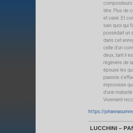
compositeurs 
titre. Plus de 
et varié. Et co
sais quoi qui f
possédait un s
dans cet enreg
celle d’un com
deux, tant il e
régénère de la 
épouse les qua
pianiste s’eff
improvisée qu
d’une maturit
Vivement rec
https://johannasumm
LUCCHINI – PA