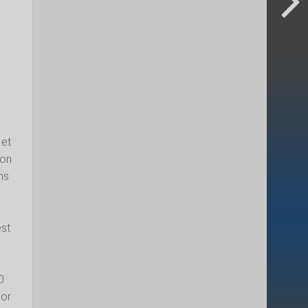
 et
son
ns
est
0
oor