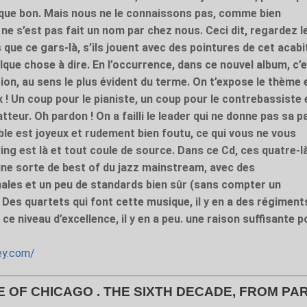
 que bon. Mais nous ne le connaissons pas, comme bien
l ne s’est pas fait un nom par chez nous. Ceci dit, regardez l
s que ce gars-là, s’ils jouent avec des pointures de cet acabi
uelque chose à dire. En l’occurrence, dans ce nouvel album, c’
tion, au sens le plus évident du terme. On t’expose le thème 
 ! Un coup pour le pianiste, un coup pour le contrebassiste 
atteur. Oh pardon ! On a failli le leader qui ne donne pas sa p
ble est joyeux et rudement bien foutu, ce qui vous ne vous
ing est là et tout coule de source. Dans ce Cd, ces quatre-l
ne sorte de best of du jazz mainstream, avec des
ales et un peu de standards bien sûr (sans compter un
Des quartets qui font cette musique, il y en a des régiment
ce niveau d’excellence, il y en a peu. une raison suffisante p
ey.com/
 OF CHICAGO . THE SIXTH DECADE, FROM PAR