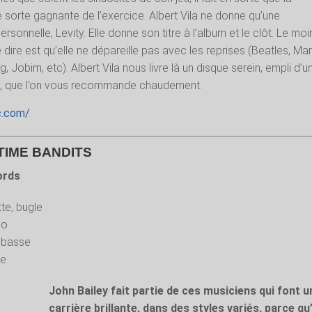
le sorte gagnante de l’exercice. Albert Vila ne donne qu’une
rsonnelle, Levity. Elle donne son titre à l’album et le clôt. Le moi
 dire est qu’elle ne dépareille pas avec les reprises (Beatles, Mar
, Jobim, etc). Albert Vila nous livre là un disque serein, empli d’u
té, que l’on vous recommande chaudement.
ic.com/
 TIME BANDITS
ords
te, bugle
no
ebasse
ie
John Bailey fait partie de ces musiciens qui font u
carrière brillante, dans des styles variés, parce qu’