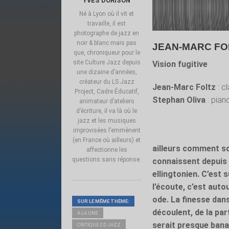
YVES DORISON
Né à Lyon où il vit et
travaille, il est
photographe de jazz en
noir & blanc mais pas
JEAN-MARC FOL
que, chroniqueur pour le
site Culture Jazz depuis
Vision fugitive
une dizaine d’années,
créateur du LS Jazz
Jean-Marc Foltz
: cl
Project, Cadre Éducatif,
Stephan Oliva
: pian
animateur d’ateliers
d’écriture, il va là où le
jazz et les musiques
improvisées l’emmènent
(en France où ailleurs) et
ailleurs comment s
affectionne les
questions sans réponse.
connaissent depuis 
ellingtonien. C’est 
l’écoute, c’est auto
ode. La finesse dan
SUR LE MÊME THÈME:
découlent, de la par
A LA UNE
serait presque banal
CRITIQUE CD JAZZ