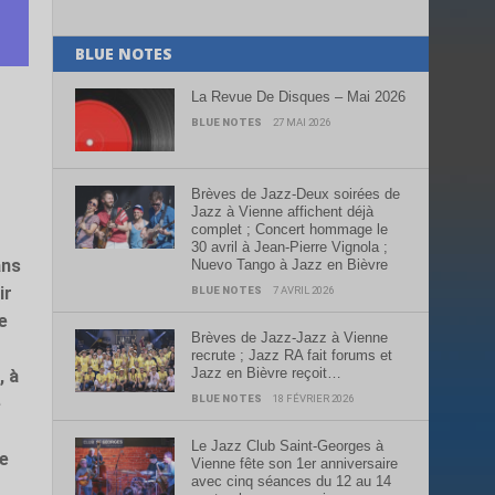
BLUE NOTES
La Revue De Disques – Mai 2026
BLUE NOTES
27 MAI 2026
Brèves de Jazz-Deux soirées de
Jazz à Vienne affichent déjà
complet ; Concert hommage le
30 avril à Jean-Pierre Vignola ;
ans
Nuevo Tango à Jazz en Bièvre
ir
BLUE NOTES
7 AVRIL 2026
e
Brèves de Jazz-Jazz à Vienne
recrute ; Jazz RA fait forums et
Jazz en Bièvre reçoit…
, à
BLUE NOTES
18 FÉVRIER 2026
e
Le Jazz Club Saint-Georges à
Ce
Vienne fête son 1er anniversaire
avec cinq séances du 12 au 14