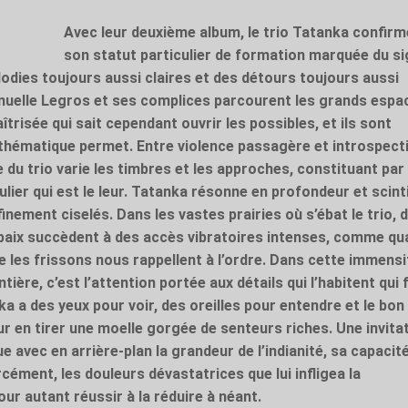
Avec leur deuxième album, le trio Tatanka confirm
son statut particulier de formation marquée du s
lodies toujours aussi claires et des détours toujours aussi
uelle Legros et ses complices parcourent les grands espa
trisée qui sait cependant ouvrir les possibles, et ils sont
thématique permet. Entre violence passagère et introspect
 du trio varie les timbres et les approches, constituant par 
lier qui est le leur. Tatanka résonne en profondeur et scinti
finement ciselés. Dans les vastes prairies où s’ébat le trio, 
aix succèdent à des accès vibratoires intenses, comme qu
ue les frissons nous rappellent à l’ordre. Dans cette immensi
tière, c’est l’attention portée aux détails qui l’habitent qui f
ka a des yeux pour voir, des oreilles pour entendre et le bon
r en tirer une moelle gorgée de senteurs riches. Une invita
 avec en arrière-plan la grandeur de l’indianité, sa capacit
orcément, les douleurs dévastatrices que lui infligea la
ur autant réussir à la réduire à néant.