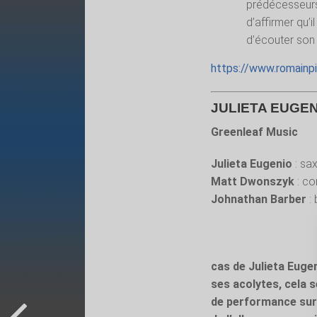
prédécesseurs
d’affirmer qu’i
d’écouter son
https://www.romainpi
JULIETA EUGEN
Greenleaf Music
Julieta Eugenio
: sa
Matt Dwonszyk
: co
Johnathan Barber
: 
cas de Julieta Eugen
ses acolytes, cela s
de performance surv