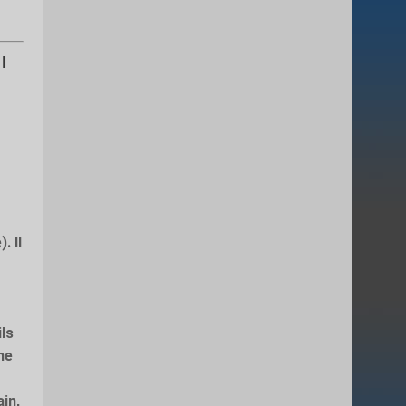
I
e
. Il
n
ls
ne
ain,