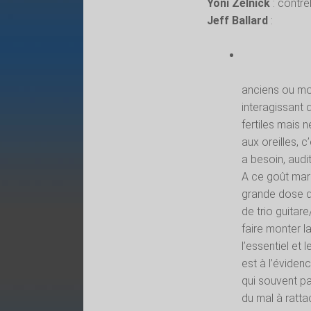
Yoni Zelnick
: contr
Jeff Ballard
:
anciens ou mod
interagissant 
fertiles mais 
aux oreilles, c
a besoin, audi
A ce goût marq
grande dose d’
de trio guitar
faire monter l
l’essentiel et
est à l’évidenc
qui souvent pa
du mal à rattac