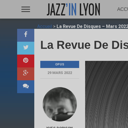
ACC
Accueil
>
La Revue De Disques – Mars 202
La Revue De Di
OPUS
29 MARS 2022