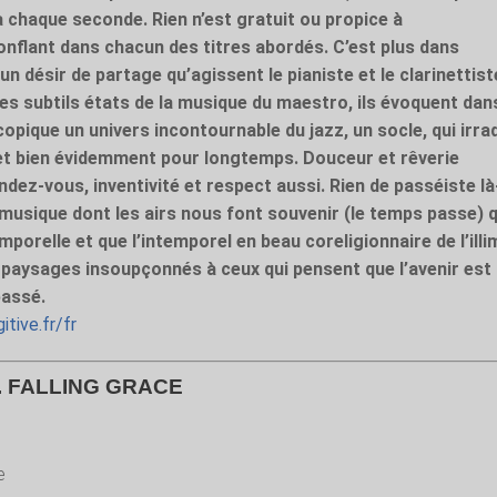
 à chaque seconde. Rien n’est gratuit ou propice à
onflant dans chacun des titres abordés. C’est plus dans
 un désir de partage qu’agissent le pianiste et le clarinettist
es subtils états de la musique du maestro, ils évoquent dan
pique un univers incontournable du jazz, un socle, qui irra
et bien évidemment pour longtemps. Douceur et rêverie
dez-vous, inventivité et respect aussi. Rien de passéiste là
 musique dont les airs nous font souvenir (le temps passe) 
emporelle et que l’intemporel en beau coreligionnaire de l’illi
 paysages insoupçonnés à ceux qui pensent que l’avenir est
passé.
itive.fr/fr
. FALLING GRACE
e