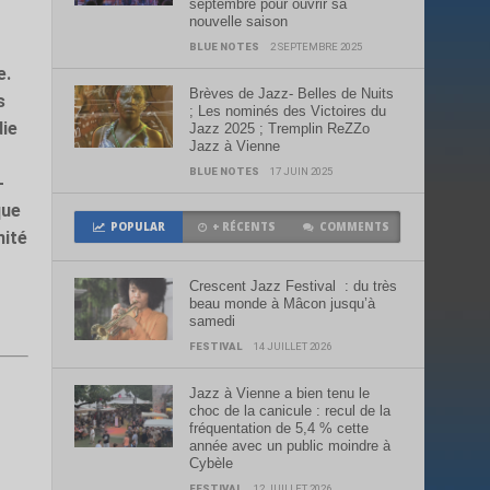
septembre pour ouvrir sa
nouvelle saison
BLUE NOTES
2 SEPTEMBRE 2025
e.
Brèves de Jazz- Belles de Nuits
s
; Les nominés des Victoires du
die
Jazz 2025 ; Tremplin ReZZo
Jazz à Vienne
BLUE NOTES
17 JUIN 2025
-
que
POPULAR
+ RÉCENTS
COMMENTS
mité
Crescent Jazz Festival : du très
beau monde à Mâcon jusqu’à
samedi
FESTIVAL
14 JUILLET 2026
Jazz à Vienne a bien tenu le
choc de la canicule : recul de la
fréquentation de 5,4 % cette
année avec un public moindre à
Cybèle
FESTIVAL
12 JUILLET 2026