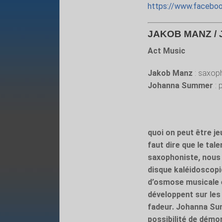
https://www.faceboo
JAKOB MANZ /
Act Music
Jakob Manz
: saxop
Johanna Summer
: 
quoi on peut être je
faut dire que le tal
saxophoniste, nous a
disque kaléidoscopi
d’osmose musicale e
développent sur le
fadeur. Johanna Sum
possibilité de démon