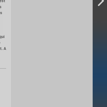
’est
s
es
qui
e
t. A