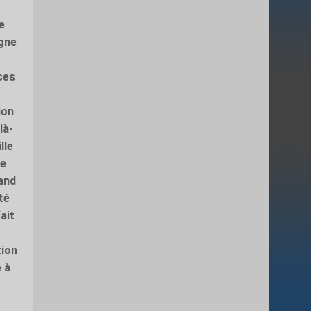
e
igne
ces
ion
là-
lle
de
and
té
ait
tion
é à