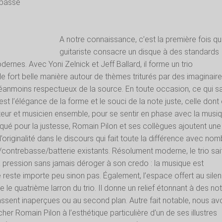
ebasse
A notre connaissance, c’est la première fois qu
guitariste consacre un disque à des standards
ernes. Avec Yoni Zelnick et Jeff Ballard, il forme un trio
de fort belle manière autour de thèmes triturés par des imaginair
néanmoins respectueux de la source. En toute occasion, ce qui s
’est l’élégance de la forme et le souci de la note juste, celle dont
teur et musicien ensemble, pour se sentir en phase avec la musiq
ué pour la justesse, Romain Pilon et ses collègues ajoutent une
originalité dans le discours qui fait toute la différence avec nom
e/contrebasse/batterie existants. Résolument moderne, le trio sai
a pression sans jamais déroger à son credo : la musique est
 le reste importe peu sinon pas. Également, l’espace offert au sile
e le quatrième larron du trio. Il donne un relief étonnant à des no
ssent inaperçues ou au second plan. Autre fait notable, nous av
her Romain Pilon à l’esthétique particulière d’un de ses illustres