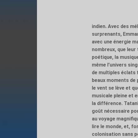
indien. Avec des mé
surprenants, Emman
avec une énergie maî
nombreux, que leur 
poétique, la musique
même l’univers singu
de multiples éclats 
beaux moments de p
le vent se lève et q
musicale pleine et en
la différence. Tatan
goût nécessaire pou
au voyage magnifique
lire le monde, et, f
colonisation sans po