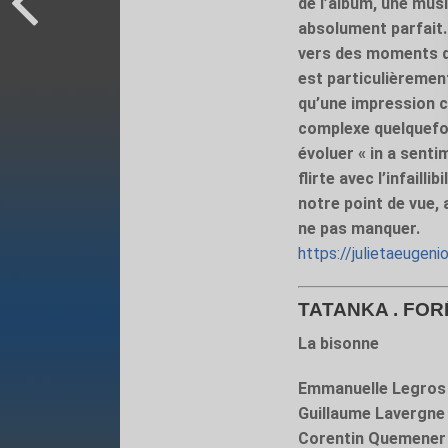
de l’album, une musiq
absolument parfait.
vers des moments de
est particulièrement
qu’une impression c
complexe quelquefoi
évoluer « in a sent
flirte avec l’infaill
notre point de vue, a
ne pas manquer.
https://julietaeuge
TATANKA . FOR
La bisonne
Emmanuelle Legros
Guillaume Lavergne
Corentin Quemener