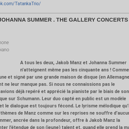
k.com/TatankaTrio/
 JOHANNA SUMMER . THE GALLERY CONCERTS 
hone
piano
A tous les deux, Jakob Manz et Johanna Summer
n’atteignent même pas les cinquante ans ! Comm
une et signé par une grande maison de disque (en Allemagne)
ent ne leur manque pas. Si nous ne connaissions pas le
vions déjà repéré et apprécié la pianiste par le biais de so
que sur Schumann. Leur duo capté en public est un modèle
t le dialogue est toujours fécond. Le lyrisme mélodique qu’i
s thèmes de Manz comme sur les reprises ne souffre d’aucu
mer, ancrée dans la profondeur, offre à Jakob Manz la
ter l’étendue de son (jeune) talent et, quand elle prend la m