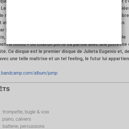
ue existentielle qui trouve ses clefs dans l’intériorité. Et c
 Le swing discret porte souvent les mélodies fines et déliée
 musicalité intenses. L’interplay entre chacun des membr
 affûté et l’impression de fluidité qui en découle n’est pas
ar la musique coule véritablement comme une évidence :
s, mais toujours accessible, le flux musical du trio semble
imental mood » où chacun porte sa parole avec une justesse 
ibilité. Ce disque est le premier disque de Julieta Eugenio et, d
vec une telle maîtrise et un tel feeling, le futur lui appartien
nio.bandcamp.com/album/jump
ÊTS
: trompette, bugle & voix
: piano, calviers
: batterie, percussions