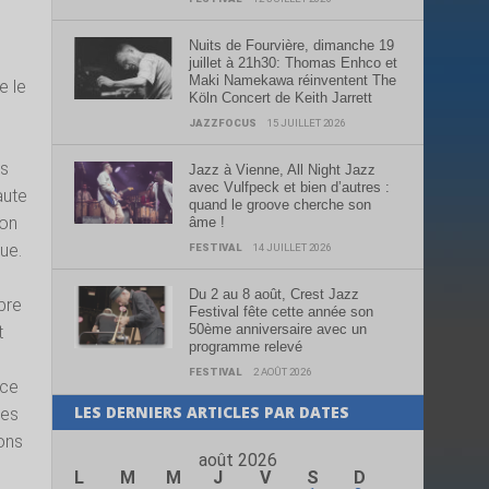
Nuits de Fourvière, dimanche 19
juillet à 21h30: Thomas Enhco et
Maki Namekawa réinventent The
e le
Köln Concert de Keith Jarrett
JAZZFOCUS
15 JUILLET 2026
es
Jazz à Vienne, All Night Jazz
avec Vulfpeck et bien d’autres :
aute
quand le groove cherche son
 on
âme !
ue.
FESTIVAL
14 JUILLET 2026
Du 2 au 8 août, Crest Jazz
bre
Festival fête cette année son
50ème anniversaire avec un
t
programme relevé
FESTIVAL
2 AOÛT 2026
nce
LES DERNIERS ARTICLES PAR DATES
tes
ons
août 2026
L
M
M
J
V
S
D