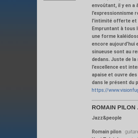
envoûtant, il y en a
l’expressionnisme r
l’intimité offerte et
Empruntant à tous l
une forme kaléidosco
encore aujourd’hui 
sinueuse sont au ren
dedans. Juste de la
l’excellence est int
apaise et ouvre des
dans le présent du 
https://www.visionfug
ROMAIN PILON 
Jazz&people
Romain pilon
: guitar