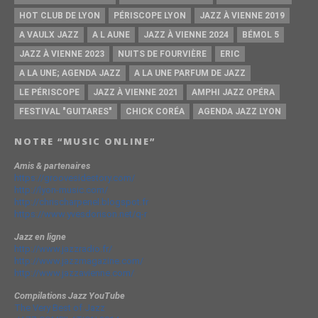
HOT CLUB DE LYON
PÉRISCOPE LYON
JAZZ À VIENNE 2019
A VAULX JAZZ
A L AUNE
JAZZ À VIENNE 2024
BÉMOL 5
JAZZ À VIENNE 2023
NUITS DE FOURVIÈRE
ERIC
A LA UNE; AGENDA JAZZ
A LA UNE PARFUM DE JAZZ
LE PÉRISCOPE
JAZZ À VIENNE 2021
AMPHI JAZZ OPÉRA
FESTIVAL "GUITARES"
CHICK CORÉA
AGENDA JAZZ LYON
NOTRE “MUSIC ONLINE”
Amis & partenaires
https://groovesidestory.com/
http://lyon-music.com/
http://chrischarpenel.blogspot.fr
https://www.yvesdorison.net/q-r
Jazz en ligne
http://www.jazzradio.fr/
http://www.jazzmagazine.com/
http://www.jazzavienne.com/
Compilations Jazz YouTube
The Very Best of Jazz