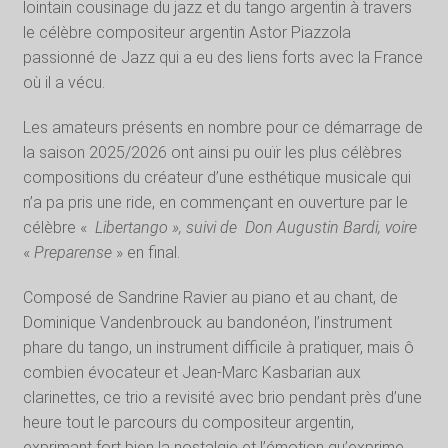
lointain cousinage du jazz et du tango argentin à travers
le célèbre compositeur argentin Astor Piazzola
passionné de Jazz qui a eu des liens forts avec la France
où il a vécu.
Les amateurs présents en nombre pour ce démarrage de
la saison 2025/2026 ont ainsi pu ouïr les plus célèbres
compositions du créateur d’une esthétique musicale qui
n’a pa pris une ride, en commençant en ouverture par le
célèbre «
Libertango », suivi de
Don Augustin Bardi, voire
«
Preparense
» en final.
Composé de Sandrine Ravier au piano et au chant, de
Dominique Vandenbrouck au bandonéon, l’instrument
phare du tango, un instrument difficile à pratiquer, mais ô
combien évocateur et Jean-Marc Kasbarian aux
clarinettes, ce trio a revisité avec brio pendant près d’une
heure tout le parcours du compositeur argentin,
exprimant fort bien la nostalgie et l’émotion qu’exprime