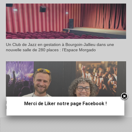
Un Club de Jazz en gestation à Bourgoin-Jallieu dans une
nouvelle salle de 280 places : l’Espace Morgado
Lancement à Vienne du Forum Jazz international : Auvergne-
Merci de Liker notre page Facebook !
Rhône-Alpes, une oasis pour le Jazz ?