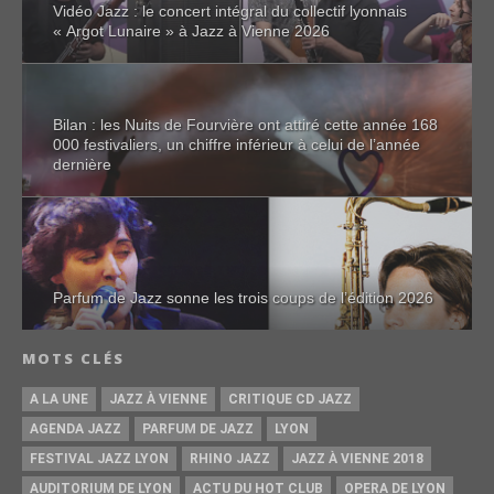
Vidéo Jazz : le concert intégral du collectif lyonnais
« Argot Lunaire » à Jazz à Vienne 2026
Bilan : les Nuits de Fourvière ont attiré cette année 168
000 festivaliers, un chiffre inférieur à celui de l’année
dernière
Parfum de Jazz sonne les trois coups de l’édition 2026
MOTS CLÉS
A LA UNE
JAZZ À VIENNE
CRITIQUE CD JAZZ
AGENDA JAZZ
PARFUM DE JAZZ
LYON
FESTIVAL JAZZ LYON
RHINO JAZZ
JAZZ À VIENNE 2018
AUDITORIUM DE LYON
ACTU DU HOT CLUB
OPERA DE LYON