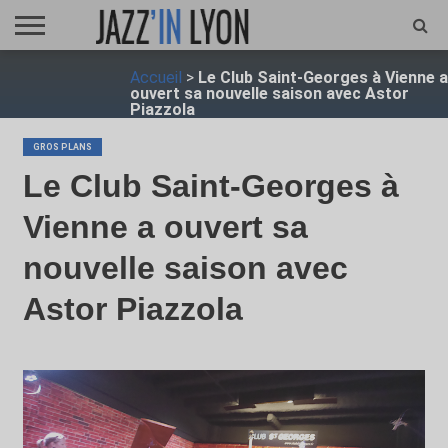
ACCUEIL
Accueil
>
Le Club Saint-Georges à Vienne a
FESTIVAL
VIDÉO
JAZZFOCUS
JAZZAGENDA
JAZZSHOP
ENTRETIEN
OPUS
ouvert sa nouvelle saison avec Astor
JAZZ
Piazzola
GROS PLANS
Le Club Saint-Georges à
Vienne a ouvert sa
nouvelle saison avec
Astor Piazzola