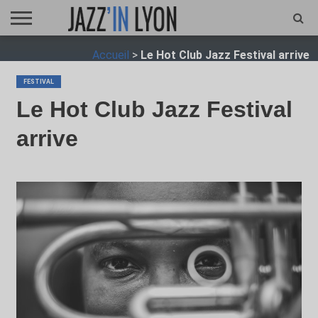
ACCUEIL
Accueil
>
Le Hot Club Jazz Festival arrive
FESTIVAL
VIDÉO
JAZZFOCUS
JAZZAGENDA
JAZZSHOP
ENTRETIEN
OPUS
JAZZ
FESTIVAL
Le Hot Club Jazz Festival
arrive