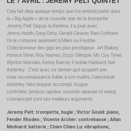
LE 7 AVRIL : JEREMY PELT QUINTET
Cela fait déjà quelque temps que l’on entend parler dans
la « Big Apple » de la nouvelle star de la trompette :
Jeremy Pelt. Depuis la Berklee, il a joué avec
Jimmy Heath, Greg Osby, Gerald Cleaver, Ravi Coltrane.
On le compare aisément à Miles ou Freddie.
Collectionneur des gigs les plus prestigieux : Art Blakey,
Horace Silver, Roy Haynes, Dizzy Gillespie, Mc Coy Tyner,
Wynton Marsalis, Kenny Barron, Freddie Hubbard, Nat
Adderley… C’est avec ce dernier qu’il acquiert une
vraie reconnaissance fidèle à son maître, Cannonball
Adderley. Néo bopper accompli, fougue
contrôlée, tempos rapides, sonorité rapeuse et swing
convaincant sont ses meilleurs arguments.
Jeremy Pelt: trompette, bugle ; Victor Gould: piano,
Fender Rhodes ; Vicente Archer: contrebasse ; Allan
Mednard: batterie ; Chien Chien Lu: vibraphone,