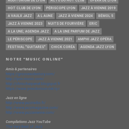
AUDITORIUM DE LYON
ACTU DU HOT CLUB
OPERA DE LYON
HOT CLUB DE LYON
PÉRISCOPE LYON
JAZZ À VIENNE 2019
A VAULX JAZZ
A L AUNE
JAZZ À VIENNE 2024
BÉMOL 5
JAZZ À VIENNE 2023
NUITS DE FOURVIÈRE
ERIC
A LA UNE; AGENDA JAZZ
A LA UNE PARFUM DE JAZZ
LE PÉRISCOPE
JAZZ À VIENNE 2021
AMPHI JAZZ OPÉRA
FESTIVAL "GUITARES"
CHICK CORÉA
AGENDA JAZZ LYON
NOTRE “MUSIC ONLINE”
Amis & partenaires
https://groovesidestory.com/
http://lyon-music.com/
http://chrischarpenel.blogspot.fr
https://www.yvesdorison.net/q-r
Jazz en ligne
http://www.jazzradio.fr/
http://www.jazzmagazine.com/
http://www.jazzavienne.com/
Compilations Jazz YouTube
The Very Best of Jazz