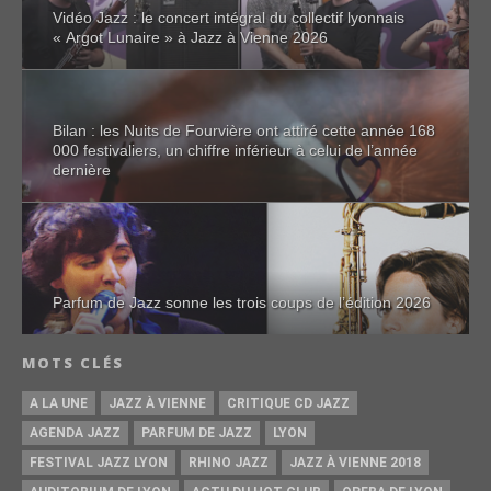
Vidéo Jazz : le concert intégral du collectif lyonnais
« Argot Lunaire » à Jazz à Vienne 2026
Bilan : les Nuits de Fourvière ont attiré cette année 168
000 festivaliers, un chiffre inférieur à celui de l’année
dernière
Parfum de Jazz sonne les trois coups de l’édition 2026
MOTS CLÉS
A LA UNE
JAZZ À VIENNE
CRITIQUE CD JAZZ
AGENDA JAZZ
PARFUM DE JAZZ
LYON
FESTIVAL JAZZ LYON
RHINO JAZZ
JAZZ À VIENNE 2018