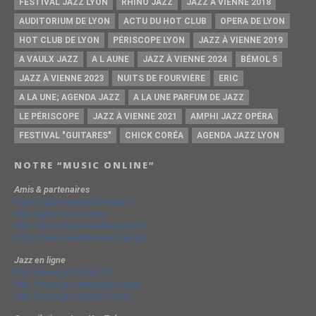
FESTIVAL JAZZ LYON
RHINO JAZZ
JAZZ À VIENNE 2018
AUDITORIUM DE LYON
ACTU DU HOT CLUB
OPERA DE LYON
HOT CLUB DE LYON
PÉRISCOPE LYON
JAZZ À VIENNE 2019
A VAULX JAZZ
A L AUNE
JAZZ À VIENNE 2024
BÉMOL 5
JAZZ À VIENNE 2023
NUITS DE FOURVIÈRE
ERIC
A LA UNE; AGENDA JAZZ
A LA UNE PARFUM DE JAZZ
LE PÉRISCOPE
JAZZ À VIENNE 2021
AMPHI JAZZ OPÉRA
FESTIVAL "GUITARES"
CHICK CORÉA
AGENDA JAZZ LYON
NOTRE “MUSIC ONLINE”
Amis & partenaires
https://groovesidestory.com/
http://lyon-music.com/
http://chrischarpenel.blogspot.fr
https://www.yvesdorison.net/q-r
Jazz en ligne
http://www.jazzradio.fr/
http://www.jazzmagazine.com/
http://www.jazzavienne.com/