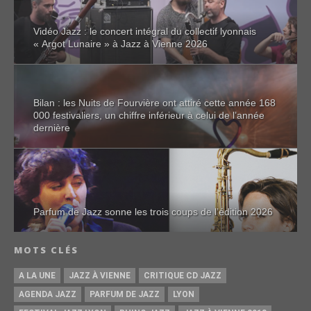
Vidéo Jazz : le concert intégral du collectif lyonnais
« Argot Lunaire » à Jazz à Vienne 2026
Bilan : les Nuits de Fourvière ont attiré cette année 168
000 festivaliers, un chiffre inférieur à celui de l’année
dernière
Parfum de Jazz sonne les trois coups de l’édition 2026
MOTS CLÉS
A LA UNE
JAZZ À VIENNE
CRITIQUE CD JAZZ
AGENDA JAZZ
PARFUM DE JAZZ
LYON