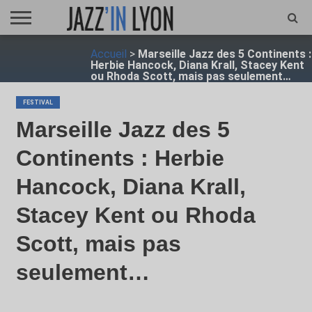
ACCUEIL
Accueil
>
Marseille Jazz des 5 Continents :
FESTIVAL
VIDÉO
JAZZFOCUS
JAZZAGENDA
JAZZSHOP
ENTRETIEN
OPUS
Herbie Hancock, Diana Krall, Stacey Kent
JAZZ
ou Rhoda Scott, mais pas seulement…
FESTIVAL
Marseille Jazz des 5
Continents : Herbie
Hancock, Diana Krall,
Stacey Kent ou Rhoda
Scott, mais pas
seulement…