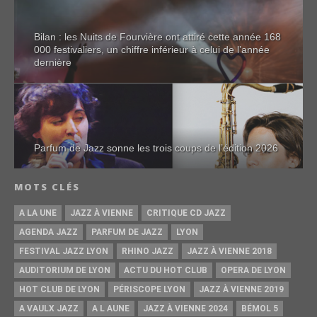
Bilan : les Nuits de Fourvière ont attiré cette année 168
000 festivaliers, un chiffre inférieur à celui de l’année
dernière
Parfum de Jazz sonne les trois coups de l’édition 2026
MOTS CLÉS
A LA UNE
JAZZ À VIENNE
CRITIQUE CD JAZZ
AGENDA JAZZ
PARFUM DE JAZZ
LYON
FESTIVAL JAZZ LYON
RHINO JAZZ
JAZZ À VIENNE 2018
AUDITORIUM DE LYON
ACTU DU HOT CLUB
OPERA DE LYON
HOT CLUB DE LYON
PÉRISCOPE LYON
JAZZ À VIENNE 2019
A VAULX JAZZ
A L AUNE
JAZZ À VIENNE 2024
BÉMOL 5