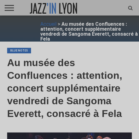
ACCUEIL
Accueil
>
Au musée des Confluences :
FESTIVAL
VIDÉO
JAZZFOCUS
JAZZAGENDA
JAZZSHOP
ENTRETIEN
OPUS
attention, concert supplémentaire
JAZZ
vendredi de Sangoma Everett, consacré à
Fela
BLUE NOTES
Au musée des
Confluences : attention,
concert supplémentaire
vendredi de Sangoma
Everett, consacré à Fela