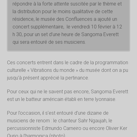
répondre à la forte attente suscitée par le thème et
la distribution pour le moins qualitative de cette
résidence, le musée des Confluences a ajouté un
concert supplémentaire, le vendredi 10 février à 12
h 30, pour un set d’une heure de Sangoma Everett
qui sera entouré de ses musiciens.
Ces concerts entrent dans le cadre de la programmation
culturelle « Vibrations du monde » du musée dont on a pu
jusqu’à présent apprécié la pertinance.
Pour ceux qui ne le savent pas encore, Sangoma Everett
est un le batteur américain établi en terre lyonnaise.
Pour l’occasion, il s’est entouré d’une dizaine de
musiciens de renom : le chanteur Sahr Ngaujah, le
percussionniste Edmundo Carneiro ou encore Olivier Ker
Ourio à l’harmonica (photo).