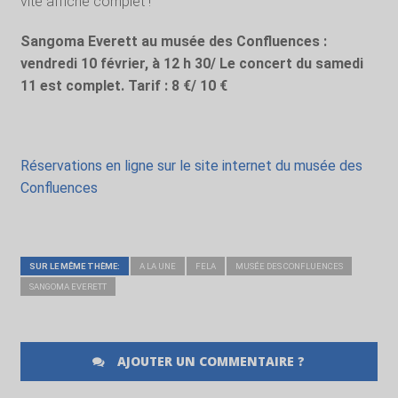
vite affiché complet !
Sangoma Everett au musée des Confluences :
vendredi 10 février, à 12 h 30/ Le concert du samedi
11 est complet. Tarif : 8 €/ 10 €
Réservations en ligne sur le site internet du musée des
Confluences
SUR LE MÊME THÈME:
A LA UNE
FELA
MUSÉE DES CONFLUENCES
SANGOMA EVERETT
AJOUTER UN COMMENTAIRE ?