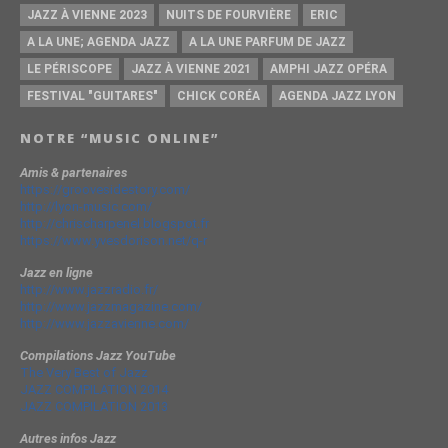
JAZZ À VIENNE 2023
NUITS DE FOURVIÈRE
ERIC
A LA UNE; AGENDA JAZZ
A LA UNE PARFUM DE JAZZ
LE PÉRISCOPE
JAZZ À VIENNE 2021
AMPHI JAZZ OPÉRA
FESTIVAL "GUITARES"
CHICK CORÉA
AGENDA JAZZ LYON
NOTRE “MUSIC ONLINE”
Amis & partenaires
https://groovesidestory.com/
http://lyon-music.com/
http://chrischarpenel.blogspot.fr
https://www.yvesdorison.net/q-r
Jazz en ligne
http://www.jazzradio.fr/
http://www.jazzmagazine.com/
http://www.jazzavienne.com/
Compilations Jazz YouTube
The Very Best of Jazz
JAZZ COMPILATION 2014
JAZZ COMPILATION 2013
Autres infos Jazz