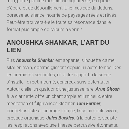
mûri, porté par une musicienne rigoureuse, en quête
d’épure et de dépouillement. Une musique du dedans,
poreuse au silence, nourrie de paysages réels et rêvés.
Peut-être trouvera-t-elle toute sa résonance dans le
format plus ample de l’album à venir ?
ANOUSHKA SHANKAR, L’ART DU
LIEN
Puis
Anoushka Shankar
est apparue, silhouette calme,
sitar en main, comme glissant depuis un autre temps. Dès
les premières secondes, un autre rapport à la scène
s’installe : direct, incarné, généreux sans ostentation.
Autour d’elle, un quatuor d’une justesse rare.
Arun Ghosh
à la clarinette offre un chant ample et lumineux, entre
méditation et fulgurances klezmer.
Tom Farmer
,
contrebassiste à l’ancrage souple, tisse un socle vivant,
presque organique.
Jules Buckley
, à la batterie, sculpte
les respirations avec une finesse percussive étonnante.