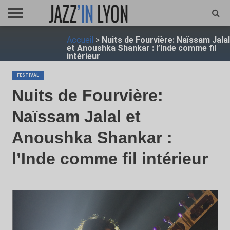
ACCUEIL
Accueil
>
Nuits de Fourvière: Naïssam Jalal
FESTIVAL
VIDÉO
JAZZFOCUS
JAZZAGENDA
JAZZSHOP
ENTRETIEN
OPUS
et Anoushka Shankar : l’Inde comme fil
JAZZ
intérieur
FESTIVAL
Nuits de Fourvière:
Naïssam Jalal et
Anoushka Shankar :
l’Inde comme fil intérieur