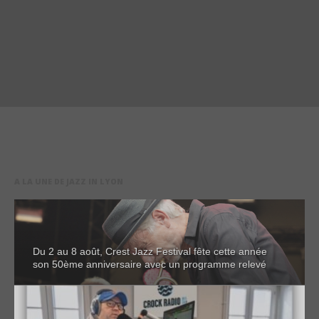
A LA UNE DE JAZZ IN LYON
Du 2 au 8 août, Crest Jazz Festival fête cette année
son 50ème anniversaire avec un programme relevé