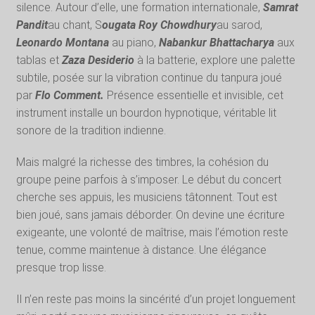
silence. Autour d’elle, une formation internationale,
Samrat
Pandit
au chant, S
ougata Roy Chowdhury
au sarod,
Leonardo Montana
au piano,
Nabankur Bhattacharya
aux
tablas et
Z
aza Desiderio
à la batterie, explore une palette
subtile, posée sur la vibration continue du tanpura joué
par
Flo Comment.
Présence essentielle et invisible, cet
instrument installe un bourdon hypnotique, véritable lit
sonore de la tradition indienne.
Mais malgré la richesse des timbres, la cohésion du
groupe peine parfois à s’imposer. Le début du concert
cherche ses appuis, les musiciens tâtonnent. Tout est
bien joué, sans jamais déborder. On devine une écriture
exigeante, une volonté de maîtrise, mais l’émotion reste
tenue, comme maintenue à distance. Une élégance
presque trop lisse.
Il n’en reste pas moins la sincérité d’un projet longuement