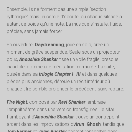
Ensemble, ils ne forment pas une simple “section
rythmique” mais un cercle d’écoute, où chaque silence a
autant de poids qu’une note. La musique s’installe, fluide,
précise, sans jamais forcer.
En ouverture,
Daydreaming
, joué en solo, crée un
moment de grâce suspendue. Seule sous un projecteur
doux,
Anoushka Shankar
tisse un voile fragile, presque
inaudible, comme une méditation murmurée. La suite,
puisée dans sa
trilogie Chapter I–III
et dans quelques
pièces plus anciennes, déroule un récit intérieur où
chaque titre semble prolonger le précédent, sans rupture.
Fire Night
, composé par
Ravi Shankar
, embrase
l’amphithéâtre dans une version transfigurée : le sitar
flamboyant d’
Anoushka Shankar
trouve un contrepoint
ardent dans les improvisations d’
Arun
Ghosh
, tandis que
Tom Farmer
et
Jules Buckley
ancrent l’ensemble dans