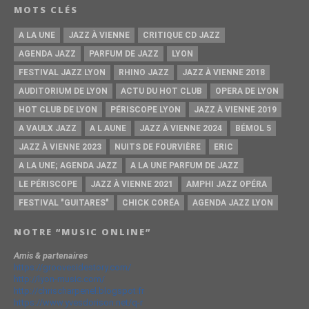
MOTS CLÉS
A LA UNE
JAZZ À VIENNE
CRITIQUE CD JAZZ
AGENDA JAZZ
PARFUM DE JAZZ
LYON
FESTIVAL JAZZ LYON
RHINO JAZZ
JAZZ À VIENNE 2018
AUDITORIUM DE LYON
ACTU DU HOT CLUB
OPERA DE LYON
HOT CLUB DE LYON
PÉRISCOPE LYON
JAZZ À VIENNE 2019
A VAULX JAZZ
A L AUNE
JAZZ À VIENNE 2024
BÉMOL 5
JAZZ À VIENNE 2023
NUITS DE FOURVIÈRE
ERIC
A LA UNE; AGENDA JAZZ
A LA UNE PARFUM DE JAZZ
LE PÉRISCOPE
JAZZ À VIENNE 2021
AMPHI JAZZ OPÉRA
FESTIVAL "GUITARES"
CHICK CORÉA
AGENDA JAZZ LYON
NOTRE “MUSIC ONLINE”
Amis & partenaires
https://groovesidestory.com/
http://lyon-music.com/
http://chrischarpenel.blogspot.fr
https://www.yvesdorison.net/q-r