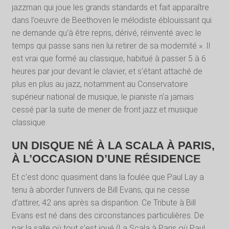
jazzman qui joue les grands standards et fait apparaître
dans l’oeuvre de Beethoven le mélodiste éblouissant qui
ne demande qu’à être repris, dérivé, réinventé avec le
temps qui passe sans rien lui retirer de sa modernité ». Il
est vrai que formé au classique, habitué à passer 5 à 6
heures par jour devant le clavier, et s’étant attaché de
plus en plus au jazz, notamment au Conservatoire
supérieur national de musique, le pianiste n’a jamais
cessé par la suite de mener de front jazz et musique
classique.
UN DISQUE NÉ À LA SCALA À PARIS,
À L’OCCASION D’UNE RÉSIDENCE
Et c’est donc quasiment dans la foulée que Paul Lay a
tenu à aborder l’univers de Bill Evans, qui ne cesse
d’attirer, 42 ans après sa disparition. Ce Tribute à Bill
Evans est né dans des circonstances particulières. De
par la salle où tout s’est joué (La Scala à Paris où Paul