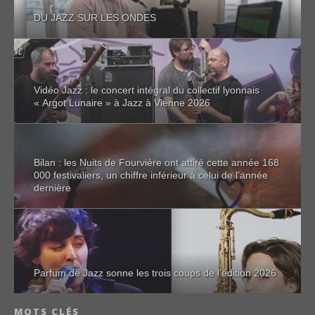
DU JAZZ SUR LES ONDES
Vidéo Jazz : le concert intégral du collectif lyonnais
« Argot Lunaire » à Jazz à Vienne 2026
Bilan : les Nuits de Fourvière ont attiré cette année 168
000 festivaliers, un chiffre inférieur à celui de l’année
dernière
Parfum de Jazz sonne les trois coups de l’édition 2026
MOTS CLÉS