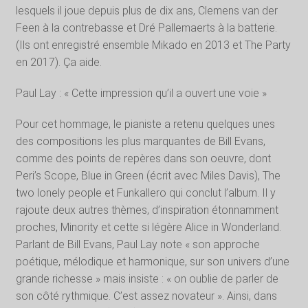
lesquels il joue depuis plus de dix ans, Clemens van der
Feen à la contrebasse et Dré Pallemaerts à la batterie.
(Ils ont enregistré ensemble Mikado en 2013 et The Party
en 2017). Ça aide.
Paul Lay : « Cette impression qu’il a ouvert une voie »
Pour cet hommage, le pianiste a retenu quelques unes
des compositions les plus marquantes de Bill Evans,
comme des points de repères dans son oeuvre, dont
Peri’s Scope, Blue in Green (écrit avec Miles Davis), The
two lonely people et Funkallero qui conclut l’album. Il y
rajoute deux autres thèmes, d’inspiration étonnamment
proches, Minority et cette si légère Alice in Wonderland.
Parlant de Bill Evans, Paul Lay note « son approche
poétique, mélodique et harmonique, sur son univers d’une
grande richesse » mais insiste : « on oublie de parler de
son côté rythmique. C’est assez novateur ». Ainsi, dans