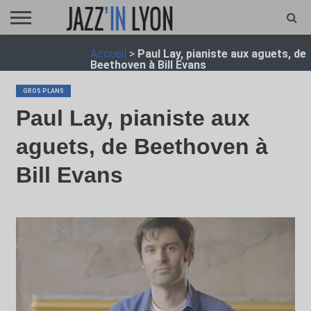
ACCUEIL
Accueil
>
Paul Lay, pianiste aux aguets, de
FESTIVAL
VIDÉO
JAZZFOCUS
JAZZAGENDA
JAZZSHOP
ENTRETIEN
OPUS
Beethoven à Bill Evans
JAZZ
GROS PLANS
Paul Lay, pianiste aux
aguets, de Beethoven à
Bill Evans