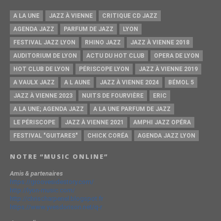
A LA UNE
JAZZ À VIENNE
CRITIQUE CD JAZZ
AGENDA JAZZ
PARFUM DE JAZZ
LYON
FESTIVAL JAZZ LYON
RHINO JAZZ
JAZZ À VIENNE 2018
AUDITORIUM DE LYON
ACTU DU HOT CLUB
OPERA DE LYON
HOT CLUB DE LYON
PÉRISCOPE LYON
JAZZ À VIENNE 2019
A VAULX JAZZ
A L AUNE
JAZZ À VIENNE 2024
BÉMOL 5
JAZZ À VIENNE 2023
NUITS DE FOURVIÈRE
ERIC
A LA UNE; AGENDA JAZZ
A LA UNE PARFUM DE JAZZ
LE PÉRISCOPE
JAZZ À VIENNE 2021
AMPHI JAZZ OPÉRA
FESTIVAL "GUITARES"
CHICK CORÉA
AGENDA JAZZ LYON
NOTRE “MUSIC ONLINE”
Amis & partenaires
https://groovesidestory.com/
http://lyon-music.com/
http://chrischarpenel.blogspot.fr
https://www.yvesdorison.net/q-r