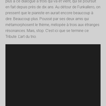
plus à ce dialogue à trois qui va et vient, qui se poursuit
en fait depuis près de dix ans. Au détour de Funkallero, on
pressent que le pianiste en aurait encore beaucoup à
dire. Beaucoup plus. Poussé par ses deux amis qui
métamorphosent le thème, mélopée à trois aux étranges
résonances. Mais, stop. C’est ici que se termine ce
Tribute. L’art du trio.