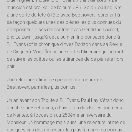
Blue in green, Tribute to Bill Evans » vient de sortir ? Le
musicien est prolixe : de l’album « Full Solo » où il se livre
à une sorte de tête à tête avec Beethoven, reprenant à
sa façon quelques unes des pièces les plus connues du
compositeur, à ses rencontres avec Géraldine Laurent,
Eric Le Lann, jusqu’à cet album en trio consacré donc à
Bill Evans (cf la chronique d’Yves Dorizon dans sa Revue
de Disques). Voilà fléché une sorte d’itinéraire qui permet
de suivre les quêtes ou les attirances de ce pianiste hors-
pair.
Une relecture intime de quelques morceaux de
Beethoven, parmi les plus connus
Un an avant son Tribute à Bill Evans, Paul Lay s’était donc
penché sur Beethoven, à l’invitation des Folles Journées
de Nantes, à l’occasion du 250ème anniversaire du
Monsieur. Un hommage mais aussi une relecture intime de
quelques-uns des morceaux les plus familiers ou connus