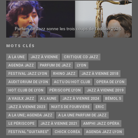
Parfum de Jazz sonne les trois coups de l’édition 2026
MOTS CLÉS
A LA UNE
JAZZ À VIENNE
CRITIQUE CD JAZZ
AGENDA JAZZ
PARFUM DE JAZZ
LYON
FESTIVAL JAZZ LYON
RHINO JAZZ
JAZZ À VIENNE 2018
AUDITORIUM DE LYON
ACTU DU HOT CLUB
OPERA DE LYON
HOT CLUB DE LYON
PÉRISCOPE LYON
JAZZ À VIENNE 2019
A VAULX JAZZ
A L AUNE
JAZZ À VIENNE 2024
BÉMOL 5
JAZZ À VIENNE 2023
NUITS DE FOURVIÈRE
ERIC
A LA UNE; AGENDA JAZZ
A LA UNE PARFUM DE JAZZ
LE PÉRISCOPE
JAZZ À VIENNE 2021
AMPHI JAZZ OPÉRA
FESTIVAL "GUITARES"
CHICK CORÉA
AGENDA JAZZ LYON