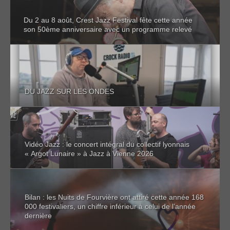
Du 2 au 8 août, Crest Jazz Festival fête cette année
son 50ème anniversaire avec un programme relevé
DU JAZZ SUR LES ONDES
Vidéo Jazz : le concert intégral du collectif lyonnais
« Argot Lunaire » à Jazz à Vienne 2026
Bilan : les Nuits de Fourvière ont attiré cette année 168
000 festivaliers, un chiffre inférieur à celui de l’année
dernière