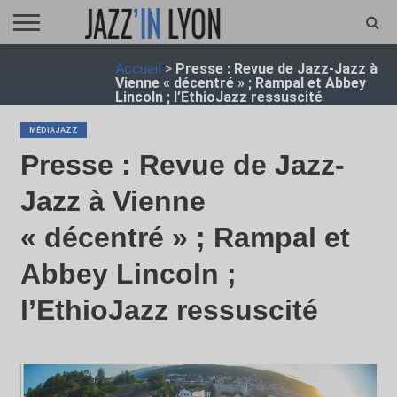
ACCUEIL
Accueil
>
Presse : Revue de Jazz-Jazz à
FESTIVAL
VIDÉO
JAZZFOCUS
JAZZAGENDA
JAZZSHOP
ENTRETIEN
OPUS
Vienne « décentré » ; Rampal et Abbey
JAZZ
Lincoln ; l’EthioJazz ressuscité
MÉDIAJAZZ
Presse : Revue de Jazz-
Jazz à Vienne
« décentré » ; Rampal et
Abbey Lincoln ;
l’EthioJazz ressuscité