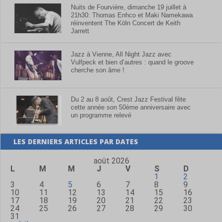
Nuits de Fourvière, dimanche 19 juillet à
21h30: Thomas Enhco et Maki Namekawa
réinventent The Köln Concert de Keith
Jarrett
Jazz à Vienne, All Night Jazz avec
Vulfpeck et bien d’autres : quand le groove
cherche son âme !
Du 2 au 8 août, Crest Jazz Festival fête
cette année son 50ème anniversaire avec
un programme relevé
LES DERNIERS ARTICLES PAR DATES
août 2026
L
M
M
J
V
S
D
1
2
3
4
5
6
7
8
9
10
11
12
13
14
15
16
17
18
19
20
21
22
23
24
25
26
27
28
29
30
31