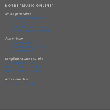
NOTRE “MUSIC ONLINE”
Amis & partenaires
https://groovesidestory.com/
http://lyon-music.com/
http://chrischarpenel.blogspot.fr
https://www.yvesdorison.net/q-r
Jazz en ligne
http://www.jazzradio.fr/
http://www.jazzmagazine.com/
http://www.jazzavienne.com/
Compilations Jazz YouTube
The Very Best of Jazz
JAZZ COMPILATION 2014
JAZZ COMPILATION 2013
Autres infos Jazz
La terminologie du jazz