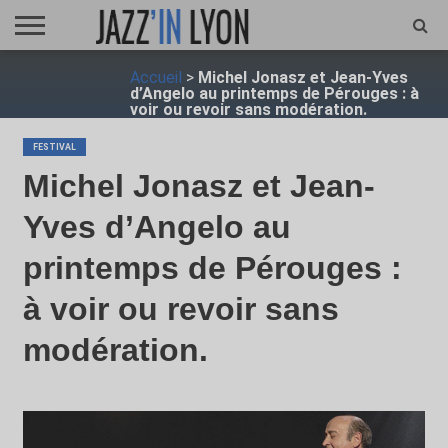
ACCUEIL
Accueil
>
Michel Jonasz et Jean-Yves
FESTIVAL
VIDÉO
JAZZFOCUS
JAZZAGENDA
JAZZSHOP
ENTRETIEN
OPUS
d’Angelo au printemps de Pérouges : à
JAZZ
voir ou revoir sans modération.
FESTIVAL
Michel Jonasz et Jean-
Yves d’Angelo au
printemps de Pérouges :
à voir ou revoir sans
modération.