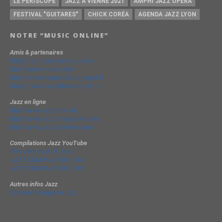
LE PÉRISCOPE
JAZZ À VIENNE 2021
AMPHI JAZZ OPÉRA
FESTIVAL "GUITARES"
CHICK CORÉA
AGENDA JAZZ LYON
NOTRE “MUSIC ONLINE”
Amis & partenaires
https://groovesidestory.com/
http://lyon-music.com/
http://chrischarpenel.blogspot.fr
https://www.yvesdorison.net/q-r
Jazz en ligne
http://www.jazzradio.fr/
http://www.jazzmagazine.com/
http://www.jazzavienne.com/
Compilations Jazz YouTube
The Very Best of Jazz
JAZZ COMPILATION 2014
JAZZ COMPILATION 2013
Autres infos Jazz
La terminologie du jazz