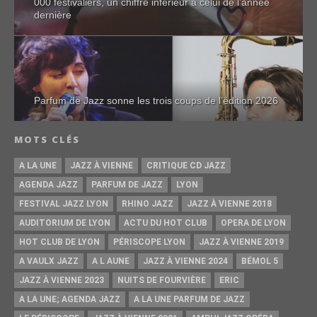
000 festivaliers, un chiffre inférieur à celui de l’année
dernière
Parfum de Jazz sonne les trois coups de l’édition 2026
MOTS CLÉS
A LA UNE
JAZZ À VIENNE
CRITIQUE CD JAZZ
AGENDA JAZZ
PARFUM DE JAZZ
LYON
FESTIVAL JAZZ LYON
RHINO JAZZ
JAZZ À VIENNE 2018
AUDITORIUM DE LYON
ACTU DU HOT CLUB
OPERA DE LYON
HOT CLUB DE LYON
PÉRISCOPE LYON
JAZZ À VIENNE 2019
A VAULX JAZZ
A L AUNE
JAZZ À VIENNE 2024
BÉMOL 5
JAZZ À VIENNE 2023
NUITS DE FOURVIÈRE
ERIC
A LA UNE; AGENDA JAZZ
A LA UNE PARFUM DE JAZZ