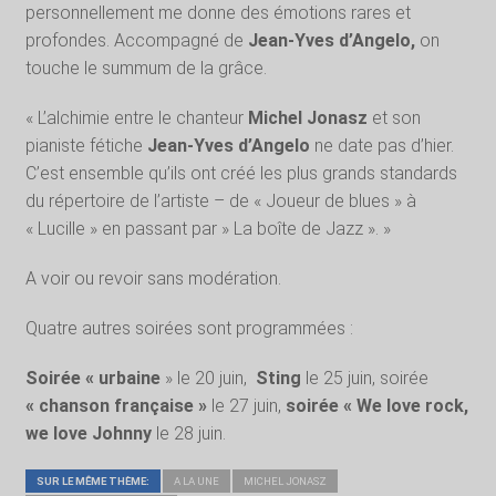
personnellement me donne des émotions rares et
profondes. Accompagné de
Jean-Yves d’Angelo,
on
touche le summum de la grâce.
« L’alchimie entre le chanteur
Michel Jonasz
et son
pianiste fétiche
Jean-Yves d’Angelo
ne date pas d’hier.
C’est ensemble qu’ils ont créé les plus grands standards
du répertoire de l’artiste – de « Joueur de blues » à
« Lucille » en passant par » La boîte de Jazz ». »
A voir ou revoir sans modération.
Quatre autres soirées sont programmées :
Soirée « urbaine
» le 20 juin,
Sting
le 25 juin, soirée
« chanson française »
le 27 juin,
soirée « We love rock,
we love Johnny
le 28 juin.
SUR LE MÊME THÈME:
A LA UNE
MICHEL JONASZ