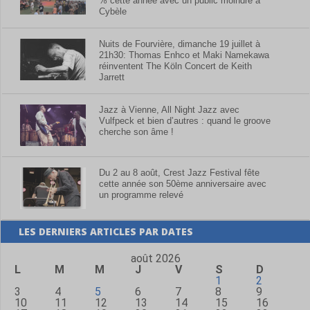
% cette année avec un public moindre à
Cybèle
Nuits de Fourvière, dimanche 19 juillet à
21h30: Thomas Enhco et Maki Namekawa
réinventent The Köln Concert de Keith
Jarrett
Jazz à Vienne, All Night Jazz avec
Vulfpeck et bien d’autres : quand le groove
cherche son âme !
Du 2 au 8 août, Crest Jazz Festival fête
cette année son 50ème anniversaire avec
un programme relevé
LES DERNIERS ARTICLES PAR DATES
août 2026
L
M
M
J
V
S
D
1
2
3
4
5
6
7
8
9
10
11
12
13
14
15
16