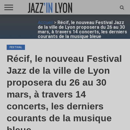
ACCUEIL
Accueil
>
Récif, le nouveau Festival Jazz
FESTIVAL
VIDÉO
JAZZFOCUS
JAZZAGENDA
JAZZSHOP
ENTRETIEN
OPUS
de la ville de Lyon proposera du 26 au 30
JAZZ
mars, à travers 14 concerts, les derniers
courants de la musique bleue
FESTIVAL
Récif, le nouveau Festival
Jazz de la ville de Lyon
proposera du 26 au 30
mars, à travers 14
concerts, les derniers
courants de la musique