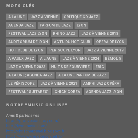
MOTS CLÉS
A LA UNE
JAZZ À VIENNE
CRITIQUE CD JAZZ
AGENDA JAZZ
PARFUM DE JAZZ
LYON
FESTIVAL JAZZ LYON
RHINO JAZZ
JAZZ À VIENNE 2018
AUDITORIUM DE LYON
ACTU DU HOT CLUB
OPERA DE LYON
HOT CLUB DE LYON
PÉRISCOPE LYON
JAZZ À VIENNE 2019
A VAULX JAZZ
A L AUNE
JAZZ À VIENNE 2024
BÉMOL 5
JAZZ À VIENNE 2023
NUITS DE FOURVIÈRE
ERIC
A LA UNE; AGENDA JAZZ
A LA UNE PARFUM DE JAZZ
LE PÉRISCOPE
JAZZ À VIENNE 2021
AMPHI JAZZ OPÉRA
FESTIVAL "GUITARES"
CHICK CORÉA
AGENDA JAZZ LYON
NOTRE “MUSIC ONLINE”
Amis & partenaires
https://groovesidestory.com/
http://lyon-music.com/
http://chrischarpenel.blogspot.fr
https://www.yvesdorison.net/q-r