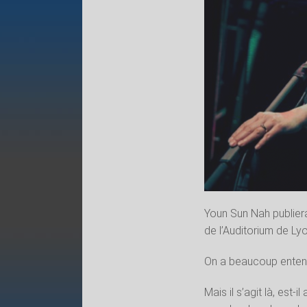
Youn Sun Nah publier
de l’Auditorium de Ly
On a beaucoup entend
Mais il s’agit là, est