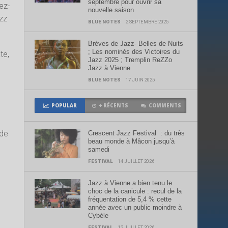
septembre pour ouvrir sa
dez-
nouvelle saison
azz
BLUE NOTES
2 SEPTEMBRE 2025
Brèves de Jazz- Belles de Nuits
; Les nominés des Victoires du
te,
Jazz 2025 ; Tremplin ReZZo
Jazz à Vienne
BLUE NOTES
17 JUIN 2025
POPULAR
+ RÉCENTS
COMMENTS
 de
Crescent Jazz Festival : du très
beau monde à Mâcon jusqu’à
samedi
FESTIVAL
14 JUILLET 2026
Jazz à Vienne a bien tenu le
choc de la canicule : recul de la
fréquentation de 5,4 % cette
année avec un public moindre à
Cybèle
FESTIVAL
12 JUILLET 2026