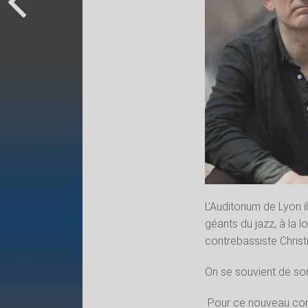
L’Auditorium de Lyon 
géants du jazz, à la 
contrebassiste Christ
On se souvient de son 
Pour ce nouveau conce