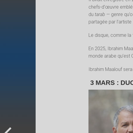
chefs-d’œuvre emblém
du
tarab
— genre qu’o
partagée par l’artiste 
Le disque, comme la t
En 2025, Ibrahim Maa
monde arabe qu’est O
Ibrahim Maalouf sera
3 MARS : D