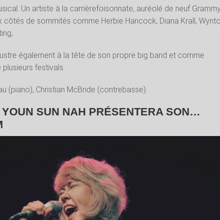
ical. Un artiste à la carrièrefoisonnate, auréolé de neuf Gramm
ux côtés de sommités comme Herbie Hancock, Diana Krall, Wynt
ing,
illustre également à la tête de son propre big band et comme
 plusieurs festivals.
u (piano), Christian McBride (contrebasse).
6 : YOUN SUN NAH PRÉSENTERA SON…
M