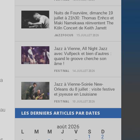
Nuits de Fourvière, dimanche 19
juillet à 21h30: Thomas Enhco et
Maki Namekawa réinventent The
Köln Concert de Keith Jarrett
JAZZFOCUS
15 JUILLET 2026
Jazz à Vienne, All Night Jazz
avec Vulfpeck et bien d’autres :
quand le groove cherche son
âme !
FESTIVAL
14 JUILLET 2026
va
Jazz à Vienne-Soirée New-
Orleans du 8 juillet : visite festive
et joyeuse en Louisiane
FESTIVAL
10 JUILLET 2026
 au
LES DERNIERS ARTICLES PAR DATES
août 2026
L
M
M
J
V
S
D
1
2
es