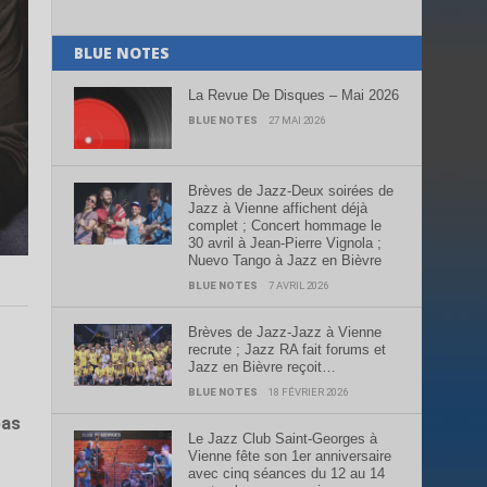
BLUE NOTES
La Revue De Disques – Mai 2026
BLUE NOTES
27 MAI 2026
Brèves de Jazz-Deux soirées de
Jazz à Vienne affichent déjà
complet ; Concert hommage le
30 avril à Jean-Pierre Vignola ;
Nuevo Tango à Jazz en Bièvre
BLUE NOTES
7 AVRIL 2026
Brèves de Jazz-Jazz à Vienne
recrute ; Jazz RA fait forums et
Jazz en Bièvre reçoit…
BLUE NOTES
18 FÉVRIER 2026
pas
Le Jazz Club Saint-Georges à
Vienne fête son 1er anniversaire
avec cinq séances du 12 au 14