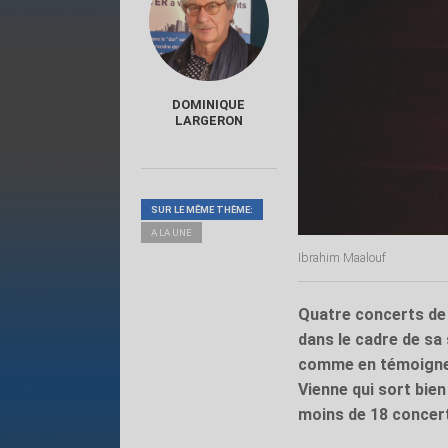
DOMINIQUE
LARGERON
SUR LE MÊME THÈME:
A LA UNE
Ibrahim Maalouf
Quatre concerts de
dans le cadre de sa 
comme en témoigne l
Vienne qui sort bie
moins de 18 concer