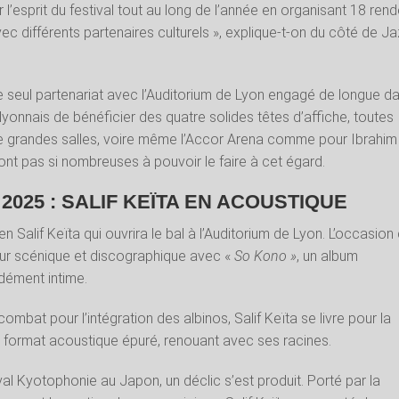
er l’esprit du festival tout au long de l’année en organisant 18 ren
c différents partenaires culturels », explique-t-on du côté de J
e seul partenariat avec l’Auditorium de Lyon engagé de longue da
 lyonnais de bénéficier des quatre solides têtes d’affiche, toutes
de grandes salles, voire même l’Accor Arena comme pour Ibrahim
sont pas si nombreuses à pouvoir le faire à cet égard.
2025 : SALIF KEÏTA EN ACOUSTIQUE
en Salif Keïta qui ouvrira le bal à l’Auditorium de Lyon. L’occasion
our scénique et discographique avec «
So Kono »
, un album
dément intime.
mbat pour l’intégration des albinos, Salif Keïta se livre pour la
n format acoustique épuré, renouant avec ses racines.
val Kyotophonie au Japon, un déclic s’est produit. Porté par la