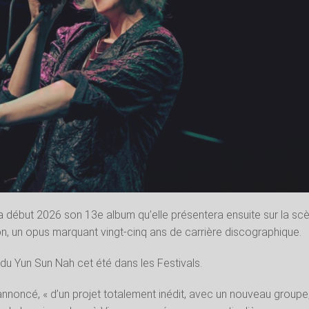
a début 2026 son 13
e
album qu’elle présentera ensuite sur la sc
on, un opus marquant vingt-cinq ans de carrière discographique.
u Yun Sun Nah cet été dans les Festivals.
-il annoncé, « d’un projet totalement inédit, avec un nouveau groupe,