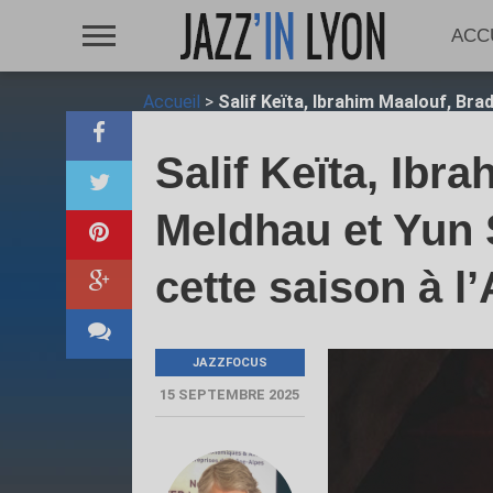
ACC
Accueil
>
Salif Keïta, Ibrahim Maalouf, Br
Salif Keïta, Ibr
Meldhau et Yun
cette saison à l
JAZZFOCUS
15 SEPTEMBRE 2025