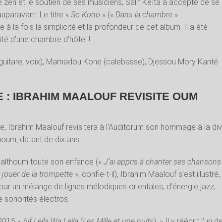
le zen et le soutien de ses musiciens, Salif Keïta a accepté de se
uparavant. Le titre «
So Kono
» («
Dans la chambre
»
 la fois la simplicité et la profondeur de cet album. Il a été
mité d’une chambre d’hôtel !
 (guitare, voix), Mamadou Kone (calebasse), Djessou Mory Kanté
 : IBRAHIM MAALOUF REVISITE OUM
ie, Ibrahim Maalouf revisitera à l’Auditorum son hommage à la di
oum, datant de dix ans.
althoum toute son enfance («
J’ai appris à chanter ses chansons
jouer de la trompette
», confie-t-il), Ibrahim Maalouf s’est illustré,
 par un mélange de lignes mélodiques orientales, d’énergie jazz,
e sonorités électros.
 2015 «
Alf Leila Wa Leila
(
Les Mille et une nuits
). » Il y réécrit l’un d