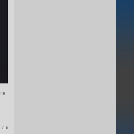
ène
 qui