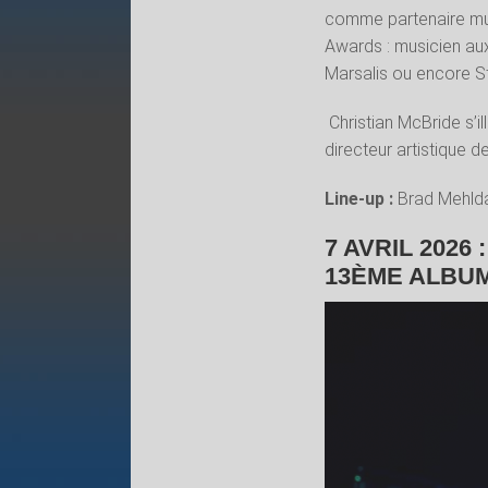
comme partenaire mus
Awards : musicien a
Marsalis ou encore St
Christian McBride s’
directeur artistique de
Line-up
:
Brad Mehlda
7 AVRIL 202
13ÈME ALBU