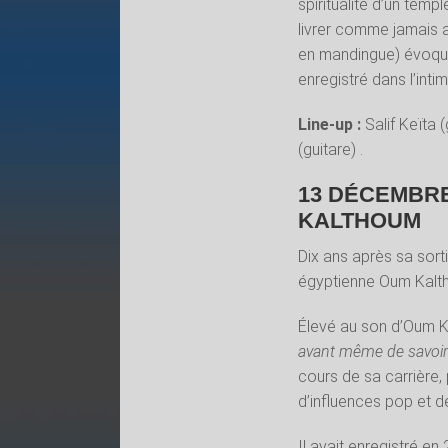
spiritualité d’un temp
livrer comme jamais a
en mandingue) évoque à
enregistré dans l’inti
Line-up
:
Salif Keïta
(guitare) .
13 DÉCEMBRE
KALTHOUM
Dix ans après sa sort
égyptienne Oum Kalth
Élevé au son d’Oum K
avant même de savoir 
cours de sa carrière,
d’influences pop et d
Il avait enregistré en