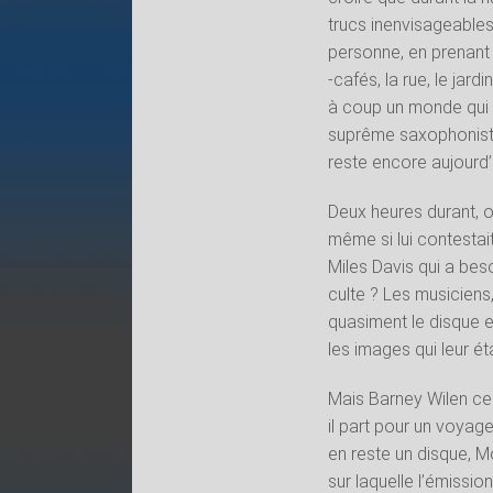
trucs inenvisageables
personne, en prenant 
-cafés, la rue, le jard
à coup un monde qui s
suprême saxophoniste, 
reste encore aujourd’h
Deux heures durant, o
même si lui contestait
Miles Davis qui a bes
culte ? Les musiciens, 
quasiment le disque e
les images qui leur ét
Mais Barney Wilen ce 
il part pour un voyag
en reste un disque, M
sur laquelle l’émissi