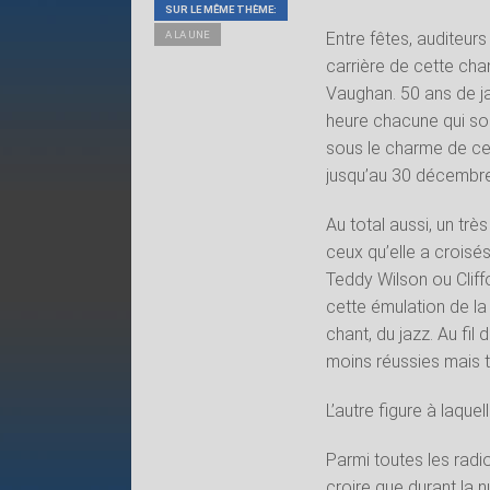
SUR LE MÊME THÈME:
Entre fêtes, auditeurs 
A LA UNE
carrière de cette cha
Vaughan. 50 ans de jaz
heure chacune qui so
sous le charme de ce
jusqu’au 30 décembre
Au total aussi, un très
ceux qu’elle a croisés
Teddy Wilson ou Cliff
cette émulation de la
chant, du jazz. Au fil
moins réussies mais t
L’autre figure à laqu
Parmi toutes les radio
croire que durant la n