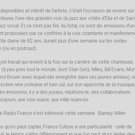
disponibles et intérêt de l’artiste, c’était l’occasion de revenir sur
nteuse, l’une des grandes voix du jazz aux côtés d’Ella et de Sar
z vocal. Et ce n’est pas fini. Au total, ce sont dix émissions d’u
nt proposées par ce confrère à la voix chantante et manifestem
tte dame de 82 ans, durant plus d’une semaine sur les ondes
 (ou en podcast).
 joli travail qui revient à la fois sur la carrière de cette chanteuse,
 (à peu près tout le monde, dont Stan Getz, Miles, Bill Evans, Mon
ord Brown avec lequel elle enregistre dans ses jeunes années), s
 scène new yorkaise et bien sûr, sur son approche de la musique
 des émissions, il y a des joyaux, répétons-le, des collaborations
oujours, une voix suave, aux mille nuances.
elle Radio France s’est intéressé cette semaine : Barney Wilen
s qu’on peut capter, France Culture a une particularité : celle de
uit, le temps s’étire différemment et que l’on peut alors tenter des