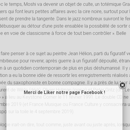
vec le temps, Moshi va devenir un objet de culte, un totémique Gra
rs qui font leurs petites affaires avec la cire noire, surtout pour 
ent de prendre la tangente. Dans le jazz nombreux suivront le fer
y débusquer au détour d’une piste ensablée la possibilité de sortir
e en voie de classicisme à force de tout bien contrôler ». Belle
faire penser à ce sujet au peintre Jean Hélion, parti du figuratif v
ambitieuse pour revenir, après guerre à un figuratif dépouillé, étran
n à un quotidien contemporain de plus en plus déshumanisé. Il y 
tion a eu la bonne idée de ressortir les enregistrements réalisés
née du saxophoniste en bonne compagnie. Il y a près de lui tour 
urent de Wilde (déjà), Olivier Hutman (piano) et Peter Gritz (dr). Le
Merci de Liker notre page Facebook !
o » a lieu au Keystone Corner le 11 février 1991. Le double CD ne
tembre 2019 (et France Musique ou France Culture y consacrera 
po sur la toile le 4 septembre 2019).
gie irait-on dire, tout comme, juste avant ou juste après, lorsqu