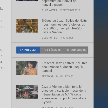
septembre pour ouvrir sa
nouvelle saison
 la
BLUE NOTES
2 SEPTEMBRE 2025
ah
ne
Brèves de Jazz- Belles de Nuits
; Les nominés des Victoires du
ent
Jazz 2025 ; Tremplin ReZZo
Jazz à Vienne
BLUE NOTES
17 JUIN 2025
 sur
POPULAR
+ RÉCENTS
COMMENTS
k,
ur
Crescent Jazz Festival : du très
beau monde à Mâcon jusqu’à
, du
samedi
FESTIVAL
14 JUILLET 2026
Jazz à Vienne a bien tenu le
choc de la canicule : recul de la
fréquentation de 5,4 % cette
année avec un public moindre à
Cybèle
FESTIVAL
12 JUILLET 2026