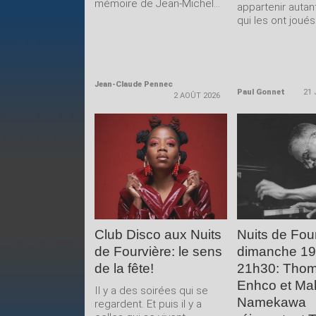
mémoire de Jean-Michel...
appartenir autan
qui les ont joués.
Jean-Claude Pennec
Paul Gonnet
21 
2 AOÛT 2026
LIRE LA
LIRE 
SUITE
SUIT
Club Disco aux Nuits
Nuits de Four
de Fourvière: le sens
dimanche 19 j
de la fête!
21h30: Tho
Enhco et Ma
Il y a des soirées qui se
Namekawa
regardent. Et puis il y a