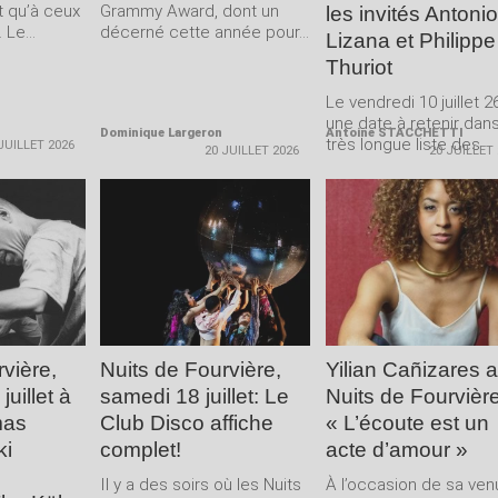
t qu’à ceux
Grammy Award, dont un
les invités Antonio
 Le...
décerné cette année pour...
Lizana et Philippe
Thuriot
Le vendredi 10 juillet 2
une date à retenir dans
Dominique Largeron
Antoine STACCHETTI
très longue liste des
JUILLET 2026
20 JUILLET 2026
20 JUILLET
mémorables...
LA
LIRE LA
LIRE LA
E
SUITE
SUITE
vière,
Nuits de Fourvière,
Yilian Cañizares 
uillet à
samedi 18 juillet: Le
Nuits de Fourvière
mas
Club Disco affiche
« L’écoute est un
ki
complet!
acte d’amour »
Il y a des soirs où les Nuits
À l’occasion de sa ven