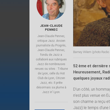
JEAN-CLAUDE
PENNEC
Jean-Claude Pennec,
critique Jazz. Ancien
journaliste du Progrès,
Jean-Claude Pennec,
Barney Wilem (photo Radio 
fondu de Jazz a
collaboré aux rubriques
Jazz de nombreuses
52 ème et dernière 
revues ou sites : Tribune
Heureusement, Radi
de Lyon, celle du Hot
quelques joyaux rad
Club de Lyon, Citizen
Jazz, etc. Il prête
désormais sa plume à
D’un côté, un hommag
Jazz in' Lyon.
n’est plus venue en E
son charme a reçu et
Jazz) le temps d’une 