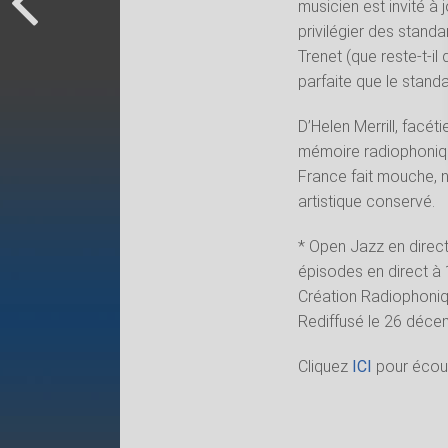
musicien est invité à
privilégier des stand
Trenet (que reste-t-il
parfaite que le stand
D’Helen Merrill, facét
mémoire radiophoniq
France fait mouche, 
artistique conservé.
* Open Jazz en direct j
épisodes en direct à 
Création Radiophoniqu
Rediffusé le 26 déce
Cliquez
ICI
pour écou