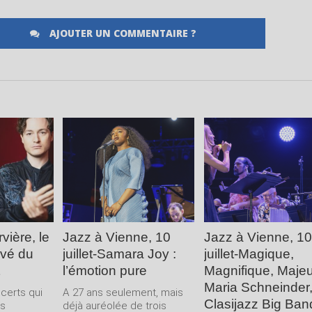
AJOUTER UN COMMENTAIRE ?
LA
LIRE LA
LIRE LA
E
SUITE
SUITE
vière, le
Jazz à Vienne, 10
Jazz à Vienne, 10
uvé du
juillet-Samara Joy :
juillet-Magique,
l’émotion pure
Magnifique, Majeu
Maria Schneinder,
ncerts qui
A 27 ans seulement, mais
Clasijazz Big Ban
us
déjà auréolée de trois