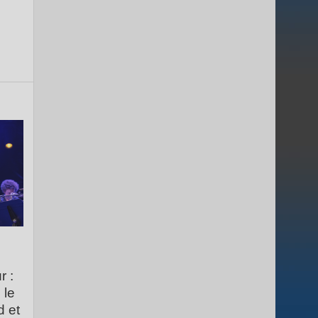
r :
 le
d et