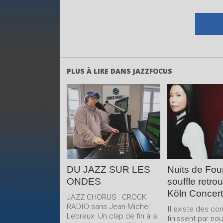
PLUS À LIRE DANS JAZZFOCUS
LIRE LA
LIRE 
SUITE
SUIT
DU JAZZ SUR LES
Nuits de Four
ONDES
souffle retro
Köln Concert
JAZZ CHORUS : CROCK
RADIO sans Jean-Michel
Il existe des co
Lebreux Un clap de fin à la
finissent par no