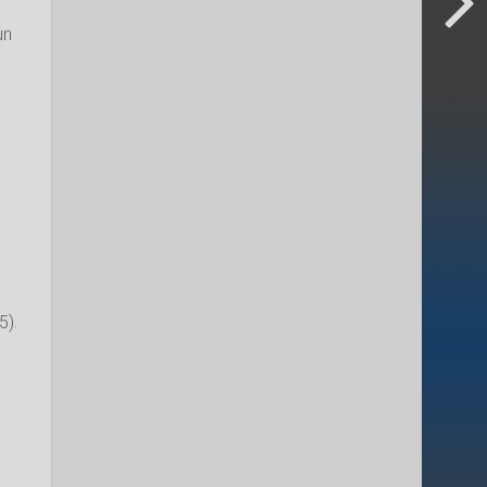
un
5).