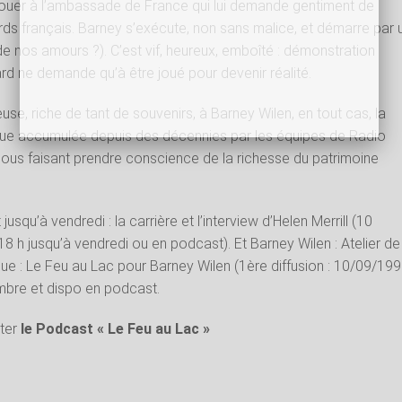
 jouer à l’ambassade de France qui lui demande gentiment de
ards français. Barney s’exécute, non sans malice, et démarre par 
 de nos amours ?). C’est vif, heureux, emboîté : démonstration
ard ne demande qu’à être joué pour devenir réalité.
ieuse, riche de tant de souvenirs, à Barney Wilen, en tout cas, la
ue accumulée depuis des décennies par les équipes de Radio
nous faisant prendre conscience de la richesse du patrimoine
usqu’à vendredi : la carrière et l’interview d’Helen Merrill (10
18 h jusqu’à vendredi ou en podcast). Et Barney Wilen : Atelier de
e : Le Feu au Lac pour Barney Wilen (1ère diffusion : 10/09/199
mbre et dispo en podcast.
ter
le Podcast « Le Feu au Lac »