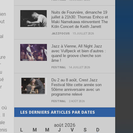
Nuits de Fourvière, dimanche 19
ien
juillet à 21h30: Thomas Enhco et
out
Maki Namekawa réinventent The
Köln Concert de Keith Jarrett
JAZZFOCUS
15 JUILLET 2026
al
Jazz à Vienne, All Night Jazz
avec Vulfpeck et bien d’autres :
quand le groove cherche son
ure
âme !
r
FESTIVAL
14 JUILLET 2026
nu
isé
Du 2 au 8 août, Crest Jazz
Festival fête cette année son
r
50ème anniversaire avec un
programme relevé
FESTIVAL
2 AOÛT 2026
e où
LES DERNIERS ARTICLES PAR DATES
 Il
ale
août 2026
enis
L
M
M
J
V
S
D