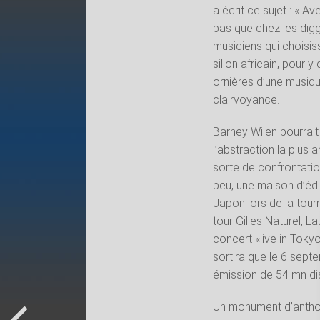
a écrit ce sujet : « A
pas que chez les digge
musiciens qui choisiss
sillon africain, pour 
ornières d’une musiqu
clairvoyance.
Barney Wilen pourrait 
l’abstraction la plus 
sorte de confrontatio
peu, une maison d’édi
Japon lors de la tour
tour Gilles Naturel, La
concert «live in Toky
sortira que le 6 sep
émission de 54 mn dis
Un monument d’antholo