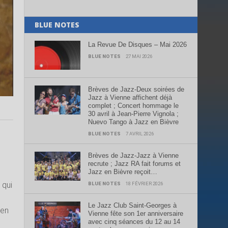
BLUE NOTES
La Revue De Disques – Mai 2026
BLUE NOTES
27 MAI 2026
Brèves de Jazz-Deux soirées de
Jazz à Vienne affichent déjà
complet ; Concert hommage le
30 avril à Jean-Pierre Vignola ;
Nuevo Tango à Jazz en Bièvre
BLUE NOTES
7 AVRIL 2026
Brèves de Jazz-Jazz à Vienne
recrute ; Jazz RA fait forums et
Jazz en Bièvre reçoit…
 qui
BLUE NOTES
18 FÉVRIER 2026
Le Jazz Club Saint-Georges à
pen
Vienne fête son 1er anniversaire
avec cinq séances du 12 au 14