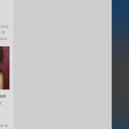
6 est
 la
 2026
aux
:
ue à