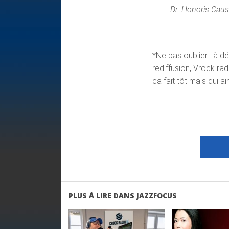
·
Dr. Honoris Cau
*Ne pas oublier : à d
rediffusion, Vrock rad
ca fait tôt mais qui ai
PLUS À LIRE DANS JAZZFOCUS