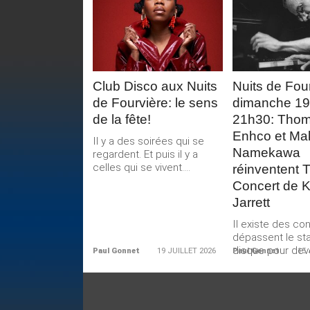
LIRE LA
LIRE 
SUITE
SUIT
Club Disco aux Nuits
Nuits de Four
de Fourvière: le sens
dimanche 19 j
de la fête!
21h30: Tho
Enhco et Ma
Il y a des soirées qui se
Namekawa
regardent. Et puis il y a
celles qui se vivent....
réinventent 
Concert de K
Jarrett
Il existe des co
dépassent le sta
disque pour dev
Paul Gonnet
19 JUILLET 2026
Paul Gonnet
15 
paysages intérie
cette...