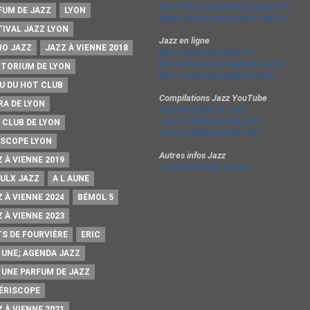
http://chrischarpenel.blogspot.fr
FUM DE JAZZ
LYON
https://www.yvesdorison.net/q-r
TIVAL JAZZ LYON
Jazz en ligne
NO JAZZ
JAZZ À VIENNE 2018
http://www.jazzradio.fr/
http://www.jazzmagazine.com/
ITORIUM DE LYON
http://www.jazzavienne.com/
U DU HOT CLUB
Compilations Jazz YouTube
RA DE LYON
The Very Best of Jazz
JAZZ COMPILATION 2014
 CLUB DE LYON
JAZZ COMPILATION 2013
ISCOPE LYON
Autres infos Jazz
 À VIENNE 2019
La terminologie du jazz
AULX JAZZ
A L AUNE
 À VIENNE 2024
BÉMOL 5
 À VIENNE 2023
TS DE FOURVIÈRE
ERIC
A UNE; AGENDA JAZZ
A UNE PARFUM DE JAZZ
PÉRISCOPE
 À VIENNE 2021