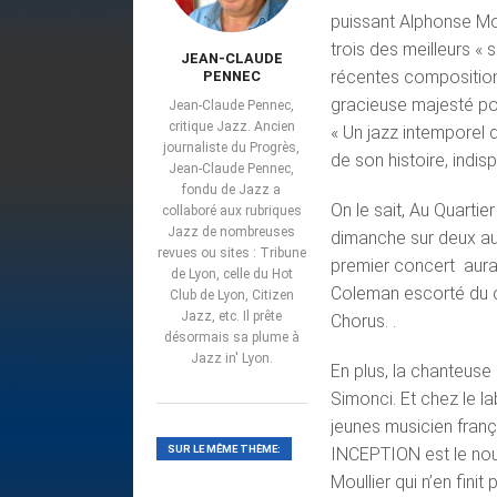
puissant Alphonse Mo
trois des meilleurs «
JEAN-CLAUDE
récentes compositions
PENNEC
gracieuse majesté po
Jean-Claude Pennec,
critique Jazz. Ancien
« Un jazz intemporel q
journaliste du Progrès,
de son histoire, indis
Jean-Claude Pennec,
fondu de Jazz a
On le sait, Au Quarti
collaboré aux rubriques
Jazz de nombreuses
dimanche sur deux au
revues ou sites : Tribune
premier concert aura 
de Lyon, celle du Hot
Coleman escorté du co
Club de Lyon, Citizen
Jazz, etc. Il prête
Chorus. .
désormais sa plume à
Jazz in' Lyon.
En plus, la chanteuse
Simonci. Et chez le 
jeunes musicien franç
SUR LE MÊME THÈME:
INCEPTION est le nou
Moullier qui n’en fini