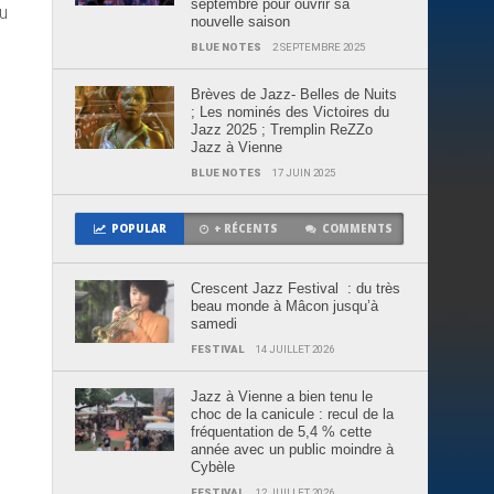
septembre pour ouvrir sa
u
nouvelle saison
BLUE NOTES
2 SEPTEMBRE 2025
Brèves de Jazz- Belles de Nuits
; Les nominés des Victoires du
Jazz 2025 ; Tremplin ReZZo
Jazz à Vienne
BLUE NOTES
17 JUIN 2025
POPULAR
+ RÉCENTS
COMMENTS
Crescent Jazz Festival : du très
beau monde à Mâcon jusqu’à
samedi
FESTIVAL
14 JUILLET 2026
Jazz à Vienne a bien tenu le
choc de la canicule : recul de la
fréquentation de 5,4 % cette
année avec un public moindre à
Cybèle
FESTIVAL
12 JUILLET 2026