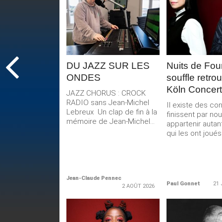
LIRE LA
LIRE 
SUITE
SUIT
DU JAZZ SUR LES
Nuits de Four
ONDES
souffle retro
Köln Concert
JAZZ CHORUS : CROCK
RADIO sans Jean-Michel
Il existe des co
Lebreux Un clap de fin à la
finissent par no
mémoire de Jean-Michel...
appartenir autan
qui les ont joués.
Jean-Claude Pennec
Paul Gonnet
21 
2 AOÛT 2026