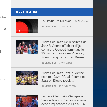
BLUE NOTES
e sa
La Revue De Disques – Mai 2026
n.
BLUE NOTES
27 MAI 2026
eure
Brèves de Jazz-Deux soirées de
Jazz à Vienne affichent déjà
complet ; Concert hommage le
e
30 avril à Jean-Pierre Vignola ;
e
Nuevo Tango à Jazz en Bièvre
BLUE NOTES
7 AVRIL 2026
Brèves de Jazz-Jazz à Vienne
recrute ; Jazz RA fait forums et
ippe
Jazz en Bièvre reçoit…
BLUE NOTES
18 FÉVRIER 2026
Le Jazz Club Saint-Georges à
Vienne fête son 1er anniversaire
avec cinq séances du 12 au 14