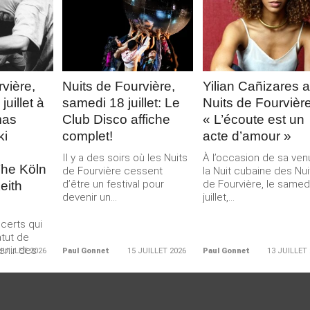
LA
LIRE LA
LIRE LA
E
SUITE
SUITE
vière,
Nuits de Fourvière,
Yilian Cañizares 
uillet à
samedi 18 juillet: Le
Nuits de Fourvière
mas
Club Disco affiche
« L’écoute est un
ki
complet!
acte d’amour »
Il y a des soirs où les Nuits
À l’occasion de sa ven
The Köln
de Fourvière cessent
la Nuit cubaine des Nui
d’être un festival pour
de Fourvière, le samed
eith
devenir un...
juillet,...
ncerts qui
tut de
enir des
JUILLET 2026
Paul Gonnet
15 JUILLET 2026
Paul Gonnet
13 JUILLET
urs. Depuis