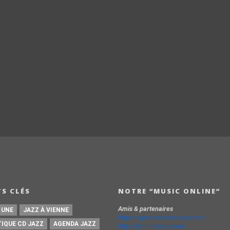
S CLÉS
NOTRE “MUSIC ONLINE”
Amis & partenaires
 UNE
JAZZ À VIENNE
https://groovesidestory.com/
TIQUE CD JAZZ
AGENDA JAZZ
http://lyon-music.com/