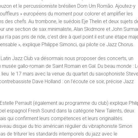
uzon et le percussionniste brésilien Dom Um Romão. Ajoutez-y
 souffleurs » européens du moment pour colorer et amplifier les
 des chefs. Au trombone, le suédois Eje Thelin et deux sujets d
ur une section de sax minimaliste, Alan Skidmore et John Surma
ui n’a pas pris de ride, c’est dire à quel point il est une étape maj
pensable », explique Philippe Simonci, qui pilote ce Jazz Chorus.
er Latin Jazz Club va désormais nous proposer des concerts, un
 musée gallo-romain de Saint Romain en Gal. Du beau monde : L
lieu
le 17 mars avec la venue du quartet du saxophoniste Stev
ntrebassiste Dave Holland : on l’écoute ce soir, précise Jazz
 Estelle Perrault (également au programme du club) explique Phil
label espagnol Fresh Sound dans la catégorie New Talents, deux
ais qui confirment leurs compétences et leurs originalités.
veau disque du trio américain régulier du vibraphoniste Simon
t pas de triturer les standards intemporels du jazz avec le