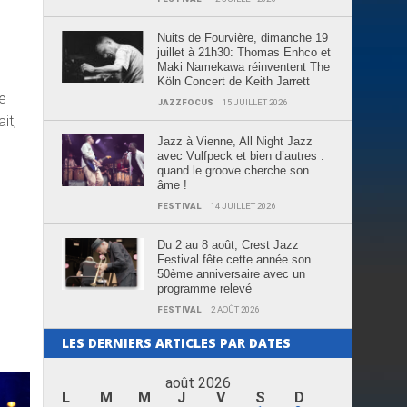
Nuits de Fourvière, dimanche 19
juillet à 21h30: Thomas Enhco et
Maki Namekawa réinventent The
Köln Concert de Keith Jarrett
ne
JAZZFOCUS
15 JUILLET 2026
it,
Jazz à Vienne, All Night Jazz
avec Vulfpeck et bien d’autres :
quand le groove cherche son
âme !
FESTIVAL
14 JUILLET 2026
Du 2 au 8 août, Crest Jazz
Festival fête cette année son
50ème anniversaire avec un
programme relevé
FESTIVAL
2 AOÛT 2026
LES DERNIERS ARTICLES PAR DATES
août 2026
L
M
M
J
V
S
D