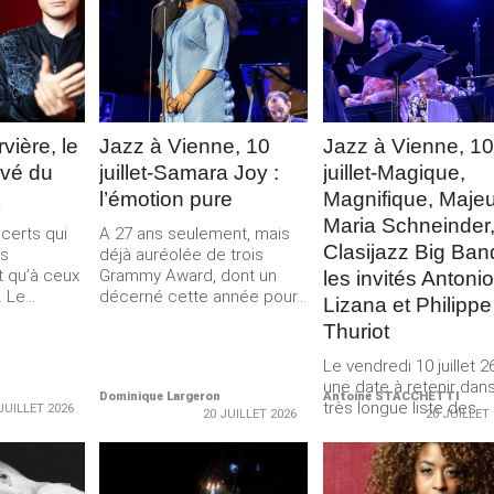
Merci de Liker notre page Facebook !
LA
LIRE LA
LIRE LA
E
SUITE
SUITE
vière, le
Jazz à Vienne, 10
Jazz à Vienne, 10
uvé du
juillet-Samara Joy :
juillet-Magique,
l’émotion pure
Magnifique, Majeu
Maria Schneinder,
ncerts qui
A 27 ans seulement, mais
Clasijazz Big Ban
us
déjà auréolée de trois
t qu’à ceux
Grammy Award, dont un
les invités Antonio
 Le...
décerné cette année pour...
Lizana et Philippe
Thuriot
Le vendredi 10 juillet 2
une date à retenir dans
Dominique Largeron
Antoine STACCHETTI
très longue liste des
JUILLET 2026
20 JUILLET 2026
20 JUILLET
mémorables...