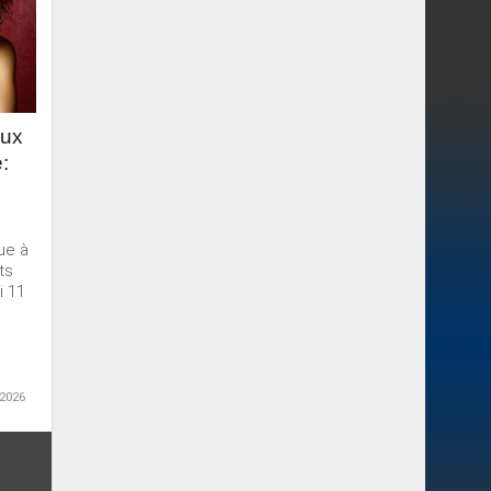
aux
:
ue à
ts
i 11
 2026