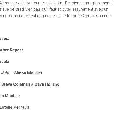
Alemanno et le batteur Jongkuk Kim. Deuxième enregistrement d
élève de Brad Mehldau, qu’il faut écouter assurément avec un
lequel son quartet est augmenté par le ténor de Gerard Chumilla.
osés:
ther Report
écula
ylight –
Simon Moullier
–
Steve Coleman
&
Dave Holland
n Moullier
Estelle Perrault