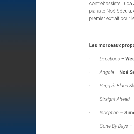
contrebassiste Luca 
pianiste Noé Sécula, 
premier extrait pour 
Les morceaux prop
·
Directions –
Wea
·
Angola –
Noé S
·
Peggy’s Blues Sk
·
Straight Ahead 
·
Inception –
Simo
·
Gone By Days –