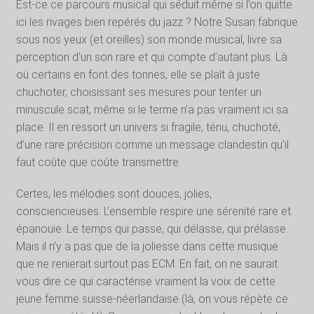
Est-ce ce parcours musical qui séduit même si l’on quitte
ici les rivages bien repérés du jazz ? Notre Susan fabrique
sous nos yeux (et oreilles) son monde musical, livre sa
perception d’un son rare et qui compte d’autant plus. Là
où certains en font des tonnes, elle se plaît à juste
chuchoter, choisissant ses mesures pour tenter un
minuscule scat, même si le terme n’a pas vraiment ici sa
place. Il en ressort un univers si fragile, ténu, chuchoté,
d’une rare précision comme un message clandestin qu’il
faut coûte que coûte transmettre.
Certes, les mélodies sont douces, jolies,
consciencieuses. L’ensemble respire une sérenité rare et
épanouie. Le temps qui passe, qui délasse, qui prélasse.
Mais il n’y a pas que de la joliesse dans cette musique
que ne renierait surtout pas ECM. En fait, on ne saurait
vous dire ce qui caractérise vraiment la voix de cette
jeune femme suisse-néerlandaise (là, on vous répète ce