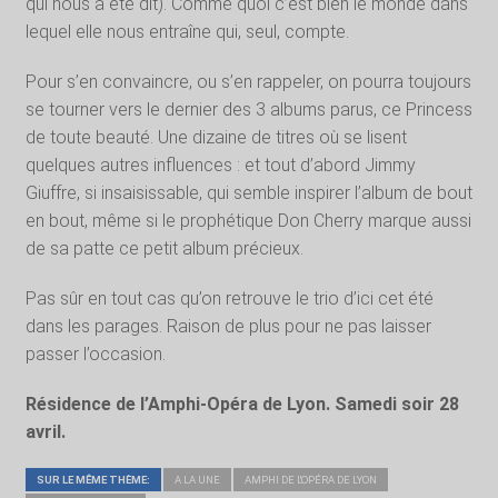
qui nous a été dit). Comme quoi c’est bien le monde dans
lequel elle nous entraîne qui, seul, compte.
Pour s’en convaincre, ou s’en rappeler, on pourra toujours
se tourner vers le dernier des 3 albums parus, ce Princess
de toute beauté. Une dizaine de titres où se lisent
quelques autres influences : et tout d’abord Jimmy
Giuffre, si insaisissable, qui semble inspirer l’album de bout
en bout, même si le prophétique Don Cherry marque aussi
de sa patte ce petit album précieux.
Pas sûr en tout cas qu’on retrouve le trio d’ici cet été
dans les parages. Raison de plus pour ne pas laisser
passer l’occasion.
Résidence de l’Amphi-Opéra de Lyon. Samedi soir 28
avril.
SUR LE MÊME THÈME:
A LA UNE
AMPHI DE L'OPÉRA DE LYON