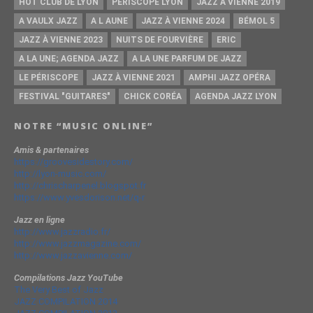
HOT CLUB DE LYON
PÉRISCOPE LYON
JAZZ À VIENNE 2019
A VAULX JAZZ
A L AUNE
JAZZ À VIENNE 2024
BÉMOL 5
JAZZ À VIENNE 2023
NUITS DE FOURVIÈRE
ERIC
A LA UNE; AGENDA JAZZ
A LA UNE PARFUM DE JAZZ
LE PÉRISCOPE
JAZZ À VIENNE 2021
AMPHI JAZZ OPÉRA
FESTIVAL "GUITARES"
CHICK CORÉA
AGENDA JAZZ LYON
NOTRE “MUSIC ONLINE”
Amis & partenaires
https://groovesidestory.com/
http://lyon-music.com/
http://chrischarpenel.blogspot.fr
https://www.yvesdorison.net/q-r
Jazz en ligne
http://www.jazzradio.fr/
http://www.jazzmagazine.com/
http://www.jazzavienne.com/
Compilations Jazz YouTube
The Very Best of Jazz
JAZZ COMPILATION 2014