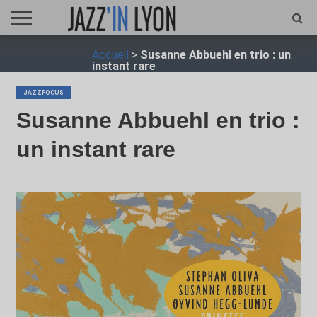
ACCUEIL
Accueil
>
Susanne Abbuehl en trio : un
FESTIVAL
VIDÉO
JAZZFOCUS
JAZZAGENDA
JAZZSHOP
ENTRETIEN
OPUS
instant rare
JAZZ
JAZZFOCUS
Susanne Abbuehl en trio :
un instant rare