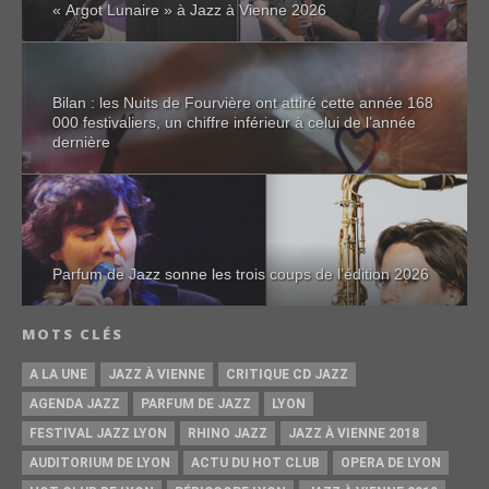
« Argot Lunaire » à Jazz à Vienne 2026
Bilan : les Nuits de Fourvière ont attiré cette année 168
000 festivaliers, un chiffre inférieur à celui de l’année
dernière
Parfum de Jazz sonne les trois coups de l’édition 2026
MOTS CLÉS
A LA UNE
JAZZ À VIENNE
CRITIQUE CD JAZZ
AGENDA JAZZ
PARFUM DE JAZZ
LYON
FESTIVAL JAZZ LYON
RHINO JAZZ
JAZZ À VIENNE 2018
AUDITORIUM DE LYON
ACTU DU HOT CLUB
OPERA DE LYON