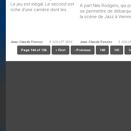
Le jeu est inégal. Le second est
A part Nile Rodgers, qui p
riche d’une carrière dont les...
se permettre de débarqu
la scène de Jazz à Vienne.
Jean-Claude Pennec
4 JUILLET 2016
Jean-Claude Pennec
3 JUILL
Page 144 of 156
« First
‹ Previous
140
141
1