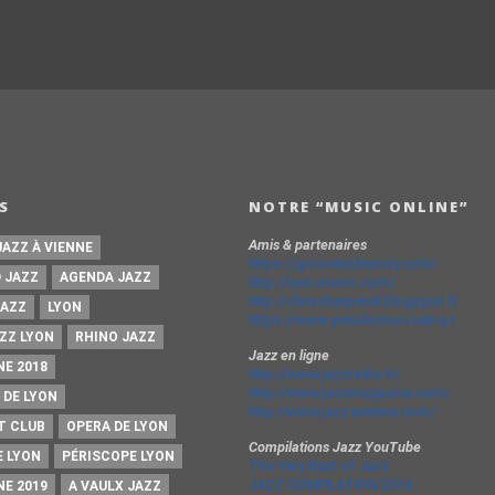
S
NOTRE “MUSIC ONLINE”
Amis & partenaires
JAZZ À VIENNE
https://groovesidestory.com/
 JAZZ
AGENDA JAZZ
http://lyon-music.com/
http://chrischarpenel.blogspot.fr
JAZZ
LYON
https://www.yvesdorison.net/q-r
ZZ LYON
RHINO JAZZ
Jazz en ligne
NE 2018
http://www.jazzradio.fr/
http://www.jazzmagazine.com/
 DE LYON
http://www.jazzavienne.com/
T CLUB
OPERA DE LYON
Compilations Jazz YouTube
E LYON
PÉRISCOPE LYON
The Very Best of Jazz
JAZZ COMPILATION 2014
NE 2019
A VAULX JAZZ