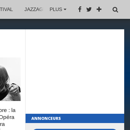
TIVAL
JAZZAGENDA
PLUS
JAZZBOOK
GROS PL
re : la
’Opéra
ANNONCEURS
ra