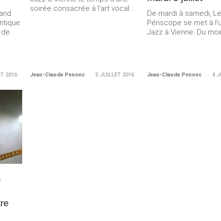
soirée consacrée à l’art vocal....
Band
De mardi à samedi, L
ntique.
Périscope se met à l’
de...
Jazz à Vienne. Du moin
ET 2016
Jean-Claude Pennec
5 JUILLET 2016
Jean-Claude Pennec
4 J
Merci de Liker notre page Facebook !
e
tre