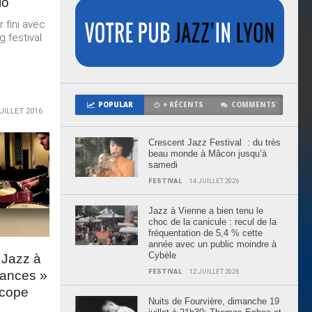
io
 fini avec
ng festival
POPULAR
+ RÉCENTS
COMMENTS
UILLET 2016
Crescent Jazz Festival : du très
beau monde à Mâcon jusqu’à
samedi
FESTIVAL
14 JUILLET 2026
Jazz à Vienne a bien tenu le
choc de la canicule : recul de la
fréquentation de 5,4 % cette
année avec un public moindre à
Cybèle
 Jazz à
FESTIVAL
12 JUILLET 2026
nances »
scope
Nuits de Fourvière, dimanche 19