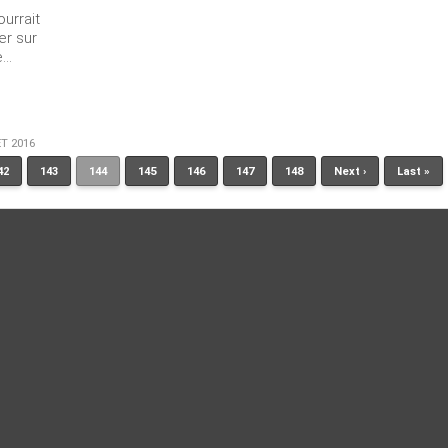
ourrait
er sur
..
ET 2016
42
143
144
145
146
147
148
Next ›
Last »