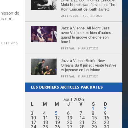
juillet à 21h30: Thomas Enhco et
Maki Namekawa réinventent The
e
Köln Concert de Keith Jarrett
unisson de
JAZZFOCUS
15 JUILLET 2026
s son...
Jazz à Vienne, All Night Jazz
avec Vulfpeck et bien d’autres :
quand le groove cherche son
âme !
UILLET 2016
FESTIVAL
14 JUILLET 2026
Jazz à Vienne-Soirée New-
Orleans du 8 juillet : visite festive
et joyeuse en Louisiane
FESTIVAL
10 JUILLET 2026
LES DERNIERS ARTICLES PAR DATES
août 2026
L
M
M
J
V
S
D
1
2
3
4
5
6
7
8
9
10
11
12
13
14
15
16
17
18
19
20
21
22
23
24
25
26
27
28
29
30