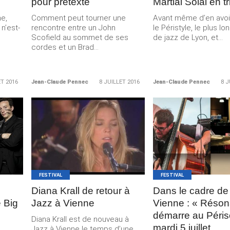
pour prétexte
Martial Solal en tr
e,
Comment peut tourner une
Avant même d’en avoir
 n’est-
rencontre entre un John
le Péristyle, le plus lo
Scofield au sommet de ses
de jazz de Lyon, et...
cordes et un Brad...
ET 2016
Jean-Claude Pennec
8 JUILLET 2016
Jean-Claude Pennec
8 J
LIRE LA
LIRE LA
SUITE
SUITE
FESTIVAL
FESTIVAL
Diana Krall de retour à
Dans le cadre de
 Big
Jazz à Vienne
Vienne : « Réso
démarre au Péri
Diana Krall est de nouveau à
mardi 5 juillet
Jazz à Vienne le temps d’une