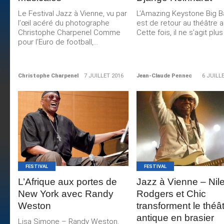
Le Festival Jazz à Vienne, vu par
L’Amazing Keystone Big 
l’œil acéré du photographe
est de retour au théâtre a
Christophe Charpenel Comme
Cette fois, il ne s’agit plus 
pour l’Euro de football,...
Christophe Charpenel
7 JUILLET 2016
Jean-Claude Pennec
6 JUILL
LIRE LA
LIRE LA
SUITE
SUITE
FESTIVAL
FESTIVAL
L’Afrique aux portes de
Jazz à Vienne – Nil
New York avec Randy
Rodgers et Chic
Weston
transforment le théâ
antique en brasier
Lisa Simone – Randy Weston.