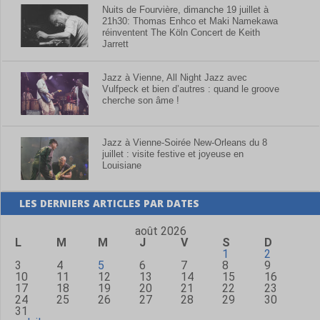
Nuits de Fourvière, dimanche 19 juillet à
21h30: Thomas Enhco et Maki Namekawa
réinventent The Köln Concert de Keith
Jarrett
Jazz à Vienne, All Night Jazz avec
Vulfpeck et bien d’autres : quand le groove
cherche son âme !
Jazz à Vienne-Soirée New-Orleans du 8
juillet : visite festive et joyeuse en
Louisiane
LES DERNIERS ARTICLES PAR DATES
août 2026
L
M
M
J
V
S
D
1
2
3
4
5
6
7
8
9
10
11
12
13
14
15
16
17
18
19
20
21
22
23
24
25
26
27
28
29
30
31