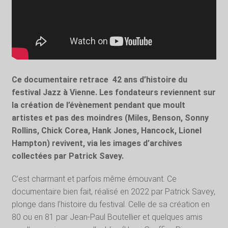
Ce documentaire retrace
42 ans d’histoire du
festival Jazz à Vienne. Les fondateurs reviennent sur
la création de l’évènement pendant que moult
artistes et pas des moindres (Miles, Benson, Sonny
Rollins, Chick Corea, Hank Jones, Hancock, Lionel
Hampton) revivent, via les images d’archives
collectées par Patrick Savey.
C’est charmant et parfois même émouvant. Ce
documentaire bien fait, réalisé en 2022 par Patrick Savey,
plonge dans l’histoire du festival. Celle de sa création en
80 ou en 81 par Jean-Paul Boutellier et quelques amis