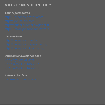
NOTRE “MUSIC ONLINE”
Amis & partenaires
https://groovesidestory.com/
http://lyon-music.com/
http://chrischarpenel.blogspot.fr
https://www.yvesdorison.net/q-r
Jazz en ligne
http://www.jazzradio.fr/
http://www.jazzmagazine.com/
http://www.jazzavienne.com/
Compilations Jazz YouTube
The Very Best of Jazz
JAZZ COMPILATION 2014
JAZZ COMPILATION 2013
Autres infos Jazz
La terminologie du jazz