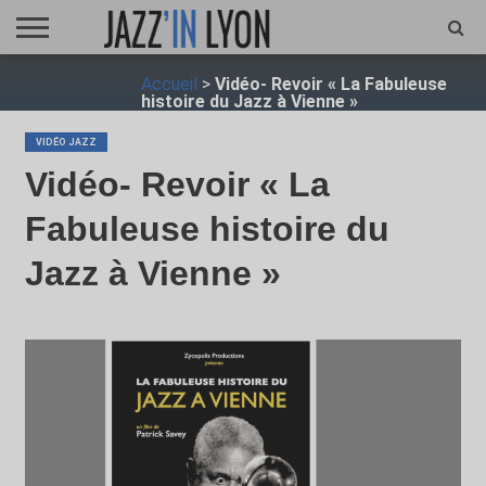
ACCUEIL
Accueil
>
Vidéo- Revoir « La Fabuleuse
FESTIVAL
VIDÉO
JAZZFOCUS
JAZZAGENDA
JAZZSHOP
ENTRETIEN
OPUS
histoire du Jazz à Vienne »
JAZZ
VIDÉO JAZZ
Vidéo- Revoir « La
Fabuleuse histoire du
Jazz à Vienne »