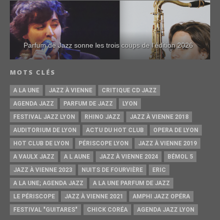
Parfum de Jazz sonne les trois coups de l’édition 2026
MOTS CLÉS
A LA UNE
JAZZ À VIENNE
CRITIQUE CD JAZZ
AGENDA JAZZ
PARFUM DE JAZZ
LYON
FESTIVAL JAZZ LYON
RHINO JAZZ
JAZZ À VIENNE 2018
AUDITORIUM DE LYON
ACTU DU HOT CLUB
OPERA DE LYON
HOT CLUB DE LYON
PÉRISCOPE LYON
JAZZ À VIENNE 2019
A VAULX JAZZ
A L AUNE
JAZZ À VIENNE 2024
BÉMOL 5
JAZZ À VIENNE 2023
NUITS DE FOURVIÈRE
ERIC
A LA UNE; AGENDA JAZZ
A LA UNE PARFUM DE JAZZ
LE PÉRISCOPE
JAZZ À VIENNE 2021
AMPHI JAZZ OPÉRA
FESTIVAL "GUITARES"
CHICK CORÉA
AGENDA JAZZ LYON