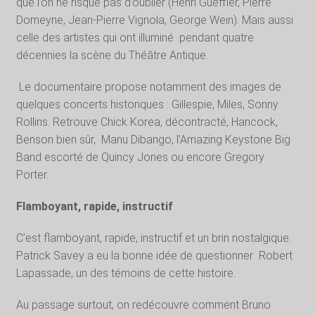
que l’on ne risque pas d’oublier (Henri Gueffier, Pierre
Domeyne, Jean-Pierre Vignola, George Wein). Mais aussi
celle des artistes qui ont illuminé
pendant quatre
décennies la scène du Théâtre Antique.
Le documentaire propose notamment des images de
quelques concerts historiques : Gillespie, Miles, Sonny
Rollins. Retrouve Chick Korea, décontracté, Hancock,
Benson bien sûr,
Manu Dibango, l’Amazing Keystone Big
Band escorté de Quincy Jones ou encore Gregory
Porter.
Flamboyant, rapide, instructif
C’est flamboyant, rapide, instructif et un brin nostalgique.
Patrick Savey a eu la bonne idée de questionner
Robert
Lapassade, un des témoins de cette histoire.
Au passage surtout, on redécouvre comment Bruno