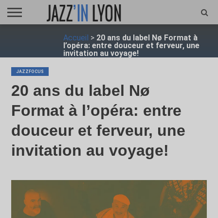
ACCUEIL
Accueil
>
20 ans du label Nø Format à
FESTIVAL
VIDÉO
JAZZFOCUS
JAZZAGENDA
JAZZSHOP
ENTRETIEN
OPUS
l’opéra: entre douceur et ferveur, une
JAZZ
invitation au voyage!
JAZZFOCUS
20 ans du label Nø
Format à l’opéra: entre
douceur et ferveur, une
invitation au voyage!