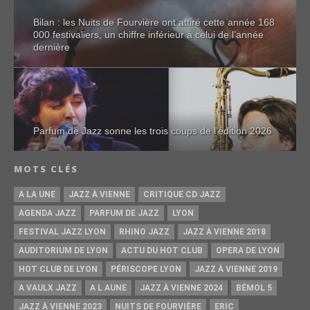
Bilan : les Nuits de Fourvière ont attiré cette année 168
000 festivaliers, un chiffre inférieur à celui de l’année
dernière
Parfum de Jazz sonne les trois coups de l’édition 2026
MOTS CLÉS
A LA UNE
JAZZ À VIENNE
CRITIQUE CD JAZZ
AGENDA JAZZ
PARFUM DE JAZZ
LYON
FESTIVAL JAZZ LYON
RHINO JAZZ
JAZZ À VIENNE 2018
AUDITORIUM DE LYON
ACTU DU HOT CLUB
OPERA DE LYON
HOT CLUB DE LYON
PÉRISCOPE LYON
JAZZ À VIENNE 2019
A VAULX JAZZ
A L AUNE
JAZZ À VIENNE 2024
BÉMOL 5
JAZZ À VIENNE 2023
NUITS DE FOURVIÈRE
ERIC