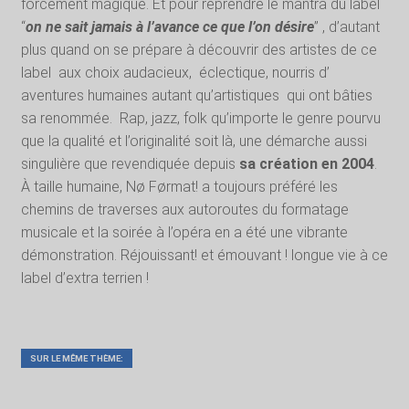
forcément magique. Et pour reprendre le mantra du label
“
on ne sait jamais à l’avance ce que l’on désire
” , d’autant
plus quand on se prépare à découvrir des artistes de ce
label aux choix audacieux, éclectique, nourris d’
aventures humaines autant qu’artistiques qui ont bâties
sa renommée. Rap, jazz, folk qu’importe le genre pourvu
que la qualité et l’originalité soit là, une démarche aussi
singulière que revendiquée depuis
sa création en 2004
.
À taille humaine, Nø Førmat! a toujours préféré les
chemins de traverses aux autoroutes du formatage
musicale et la soirée à l’opéra en a été une vibrante
démonstration. Réjouissant! et émouvant ! longue vie à ce
label d’extra terrien !
SUR LE MÊME THÈME: