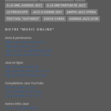
A LA UNE; AGENDA JAZZ
A LA UNE PARFUM DE JAZZ
LE PÉRISCOPE
JAZZ À VIENNE 2021
AMPHI JAZZ OPÉRA
FESTIVAL "GUITARES"
CHICK CORÉA
AGENDA JAZZ LYON
NOTRE “MUSIC ONLINE”
Amis & partenaires
https://groovesidestory.com/
http://lyon-music.com/
http://chrischarpenel.blogspot.fr
https://www.yvesdorison.net/q-r
Jazz en ligne
http://www.jazzradio.fr/
http://www.jazzmagazine.com/
http://www.jazzavienne.com/
Compilations Jazz YouTube
The Very Best of Jazz
JAZZ COMPILATION 2014
JAZZ COMPILATION 2013
Autres infos Jazz
La terminologie du jazz