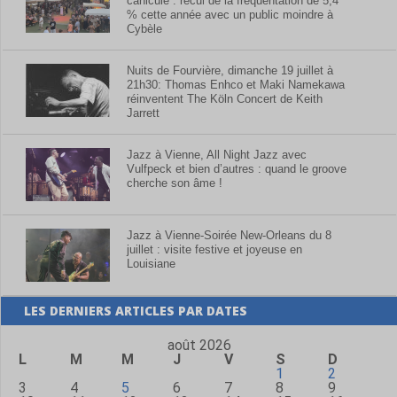
canicule : recul de la fréquentation de 5,4
% cette année avec un public moindre à
Cybèle
Nuits de Fourvière, dimanche 19 juillet à
21h30: Thomas Enhco et Maki Namekawa
réinventent The Köln Concert de Keith
Jarrett
Jazz à Vienne, All Night Jazz avec
Vulfpeck et bien d’autres : quand le groove
cherche son âme !
Jazz à Vienne-Soirée New-Orleans du 8
juillet : visite festive et joyeuse en
Louisiane
LES DERNIERS ARTICLES PAR DATES
août 2026
L
M
M
J
V
S
D
1
2
3
4
5
6
7
8
9