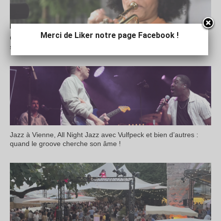
Merci de Liker notre page Facebook !
Crescent Jazz Festival : du très beau monde à Mâcon jusqu’à
samedi
Jazz à Vienne, All Night Jazz avec Vulfpeck et bien d’autres :
quand le groove cherche son âme !