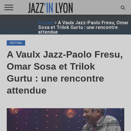
ACCUEIL
Accueil
>
A Vaulx Jazz-Paolo Fresu, Omar
FESTIVAL
VIDÉO
JAZZFOCUS
JAZZAGENDA
JAZZSHOP
ENTRETIEN
OPUS
Sosa et Trilok Gurtu : une rencontre
JAZZ
attendue
FESTIVAL
A Vaulx Jazz-Paolo Fresu,
Omar Sosa et Trilok
Gurtu : une rencontre
attendue