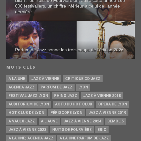
Bilan : les Nuits de Fourvière ont attiré cette année 168
000 festivaliers, un chiffre inférieur à celui de l’année
dernière
Parfum de Jazz sonne les trois coups de l’édition 2026
MOTS CLÉS
A LA UNE
JAZZ À VIENNE
CRITIQUE CD JAZZ
AGENDA JAZZ
PARFUM DE JAZZ
LYON
FESTIVAL JAZZ LYON
RHINO JAZZ
JAZZ À VIENNE 2018
AUDITORIUM DE LYON
ACTU DU HOT CLUB
OPERA DE LYON
HOT CLUB DE LYON
PÉRISCOPE LYON
JAZZ À VIENNE 2019
A VAULX JAZZ
A L AUNE
JAZZ À VIENNE 2024
BÉMOL 5
JAZZ À VIENNE 2023
NUITS DE FOURVIÈRE
ERIC
A LA UNE; AGENDA JAZZ
A LA UNE PARFUM DE JAZZ