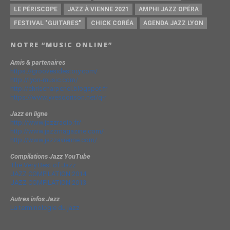
LE PÉRISCOPE
JAZZ À VIENNE 2021
AMPHI JAZZ OPÉRA
FESTIVAL "GUITARES"
CHICK CORÉA
AGENDA JAZZ LYON
NOTRE “MUSIC ONLINE”
Amis & partenaires
https://groovesidestory.com/
http://lyon-music.com/
http://chrischarpenel.blogspot.fr
https://www.yvesdorison.net/q-r
Jazz en ligne
http://www.jazzradio.fr/
http://www.jazzmagazine.com/
http://www.jazzavienne.com/
Compilations Jazz YouTube
The Very Best of Jazz
JAZZ COMPILATION 2014
JAZZ COMPILATION 2013
Autres infos Jazz
La terminologie du jazz