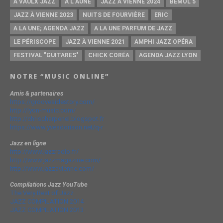
A VAULX JAZZ
A L AUNE
JAZZ À VIENNE 2024
BÉMOL 5
JAZZ À VIENNE 2023
NUITS DE FOURVIÈRE
ERIC
A LA UNE; AGENDA JAZZ
A LA UNE PARFUM DE JAZZ
LE PÉRISCOPE
JAZZ À VIENNE 2021
AMPHI JAZZ OPÉRA
FESTIVAL "GUITARES"
CHICK CORÉA
AGENDA JAZZ LYON
NOTRE “MUSIC ONLINE”
Amis & partenaires
https://groovesidestory.com/
http://lyon-music.com/
http://chrischarpenel.blogspot.fr
https://www.yvesdorison.net/q-r
Jazz en ligne
http://www.jazzradio.fr/
http://www.jazzmagazine.com/
http://www.jazzavienne.com/
Compilations Jazz YouTube
The Very Best of Jazz
JAZZ COMPILATION 2014
JAZZ COMPILATION 2013