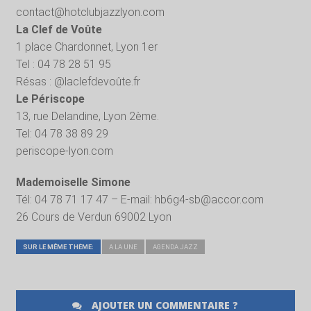
contact@hotclubjazzlyon.com
La Clef de Voûte
1 place Chardonnet, Lyon 1er
Tel : 04 78 28 51 95
Résas : @laclefdevoûte.fr
Le Périscope
13, rue Delandine, Lyon 2ème.
Tel: 04 78 38 89 29
periscope-lyon.com
Mademoiselle Simone
Tél: 04 78 71 17 47 – E-mail: hb6g4-sb@accor.com
26 Cours de Verdun 69002 Lyon
SUR LE MÊME THÈME:
A LA UNE
AGENDA JAZZ
AJOUTER UN COMMENTAIRE ?