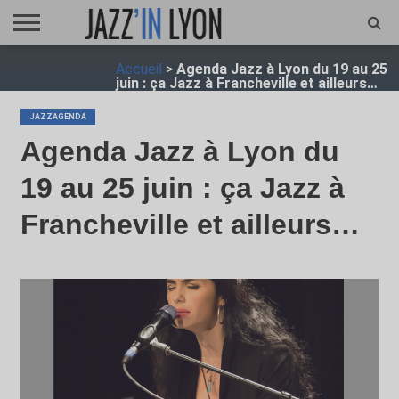
ACCUEIL
Accueil
>
Agenda Jazz à Lyon du 19 au 25
FESTIVAL
VIDÉO
JAZZFOCUS
JAZZAGENDA
JAZZSHOP
ENTRETIEN
OPUS
juin : ça Jazz à Francheville et ailleurs…
JAZZ
JAZZAGENDA
Agenda Jazz à Lyon du
19 au 25 juin : ça Jazz à
Francheville et ailleurs…