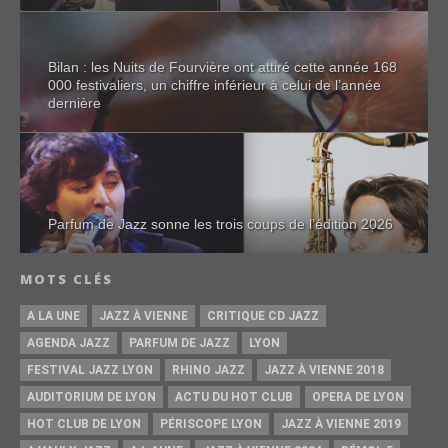
Bilan : les Nuits de Fourvière ont attiré cette année 168
000 festivaliers, un chiffre inférieur à celui de l’année
dernière
Parfum de Jazz sonne les trois coups de l’édition 2026
MOTS CLÉS
A LA UNE
JAZZ À VIENNE
CRITIQUE CD JAZZ
AGENDA JAZZ
PARFUM DE JAZZ
LYON
FESTIVAL JAZZ LYON
RHINO JAZZ
JAZZ À VIENNE 2018
AUDITORIUM DE LYON
ACTU DU HOT CLUB
OPERA DE LYON
HOT CLUB DE LYON
PÉRISCOPE LYON
JAZZ À VIENNE 2019