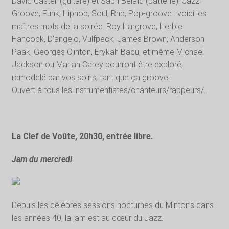
David Castell (guitare) et Sabri Belaïd (batterie). Jazz-
Groove, Funk, Hiphop, Soul, Rnb, Pop-groove : voici les
maîtres mots de la soirée. Roy Hargrove, Herbie
Hancock, D’angelo, Vulfpeck, James Brown, Anderson
Paak, Georges Clinton, Erykah Badu, et même Michael
Jackson ou Mariah Carey pourront être exploré,
remodelé par vos soins, tant que ça groove!
Ouvert à tous les instrumentistes/chanteurs/rappeurs/..
La Clef de Voûte, 20h30, entrée libre.
Jam du mercredi
Depuis les célèbres sessions nocturnes du Minton’s dans
les années 40, la jam est au cœur du Jazz.