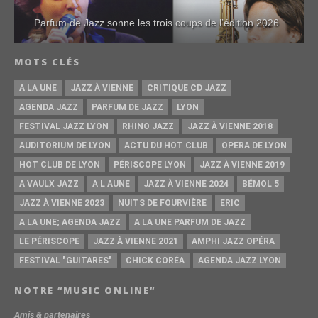
Parfum de Jazz sonne les trois coups de l’édition 2026
MOTS CLÉS
A LA UNE
JAZZ À VIENNE
CRITIQUE CD JAZZ
AGENDA JAZZ
PARFUM DE JAZZ
LYON
FESTIVAL JAZZ LYON
RHINO JAZZ
JAZZ À VIENNE 2018
AUDITORIUM DE LYON
ACTU DU HOT CLUB
OPERA DE LYON
HOT CLUB DE LYON
PÉRISCOPE LYON
JAZZ À VIENNE 2019
A VAULX JAZZ
A L AUNE
JAZZ À VIENNE 2024
BÉMOL 5
JAZZ À VIENNE 2023
NUITS DE FOURVIÈRE
ERIC
A LA UNE; AGENDA JAZZ
A LA UNE PARFUM DE JAZZ
LE PÉRISCOPE
JAZZ À VIENNE 2021
AMPHI JAZZ OPÉRA
FESTIVAL "GUITARES"
CHICK CORÉA
AGENDA JAZZ LYON
NOTRE “MUSIC ONLINE”
Amis & partenaires