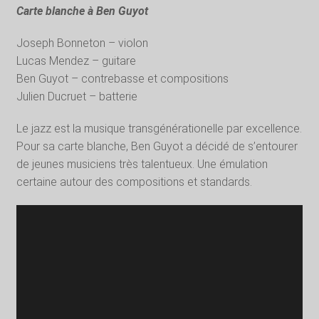
Carte blanche à Ben Guyot
Joseph Bonneton – violon
Lucas Mendez – guitare
Ben Guyot – contrebasse et compositions
Julien Ducruet – batterie
Le jazz est la musique transgénérationelle par excellence.
Pour sa carte blanche, Ben Guyot a décidé de s’entourer
de jeunes musiciens très talentueux. Une émulation
certaine autour des compositions et standards.