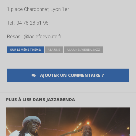
1 place Chardonnet, Lyon 1er
Tel : 04 78 28 51 95
Résas : @laclefdevoûte.fr
SUR LE MÊME THÈME:
A LA UNE
A LA UNE; AGENDA JAZZ
AJOUTER UN COMMENTAIRE ?
PLUS À LIRE DANS JAZZAGENDA