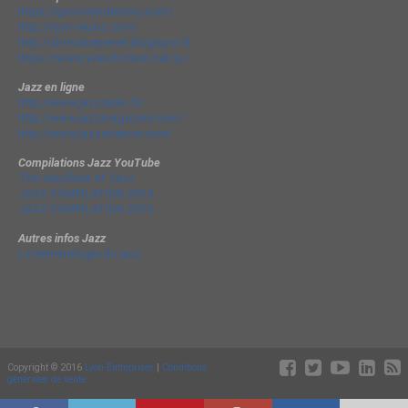
https://groovesidestory.com/
http://lyon-music.com/
http://chrischarpenel.blogspot.fr
https://www.yvesdorison.net/q-r
Jazz en ligne
http://www.jazzradio.fr/
http://www.jazzmagazine.com/
http://www.jazzavienne.com/
Compilations Jazz YouTube
The Very Best of Jazz
JAZZ COMPILATION 2014
JAZZ COMPILATION 2013
Autres infos Jazz
La terminologie du jazz
Copyright © 2016
Lyon-Entreprises
|
Conditions
générales de vente