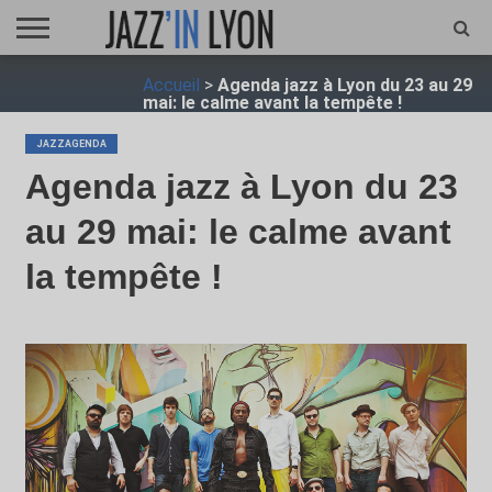
ACCUEIL
Accueil
>
Agenda jazz à Lyon du 23 au 29
FESTIVAL
VIDÉO
JAZZFOCUS
JAZZAGENDA
JAZZSHOP
ENTRETIEN
OPUS
mai: le calme avant la tempête !
JAZZ
JAZZAGENDA
Agenda jazz à Lyon du 23
au 29 mai: le calme avant
la tempête !