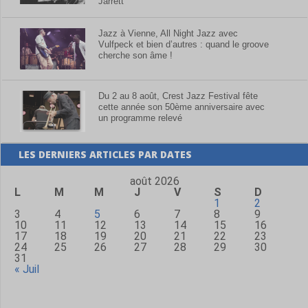
Jarrett
Jazz à Vienne, All Night Jazz avec
Vulfpeck et bien d’autres : quand le groove
cherche son âme !
Du 2 au 8 août, Crest Jazz Festival fête
cette année son 50ème anniversaire avec
un programme relevé
LES DERNIERS ARTICLES PAR DATES
août 2026
L
M
M
J
V
S
D
1
2
3
4
5
6
7
8
9
10
11
12
13
14
15
16
17
18
19
20
21
22
23
24
25
26
27
28
29
30
31
« Juil