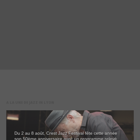
A LA UNE DE JAZZ IN LYON
Du 2 au 8 août, Crest Jazz Festival fête cette année
son 50ème anniversaire avec un programme relevé