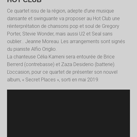
Ce quartet issu de la région, adepte d’une musique
dansante et swinguante va proposer au Hot Club une
réinterprétation de chansons pop et soul de Gregory
Porter, Stevie Wonder, mais aussi U2 et Seal sans
oublier… Jeanne Moreau. Les arrangements sont signés
du pianiste Alfio Origlio.
La chanteuse Célia Kameni sera entourée de Brice
Berrerd (contrebasse) et Zaza Desiderio (batterie).
L’occasion, pour ce quartet de présenter son nouvel
album, « Secret Places », sorti en mai 2019.