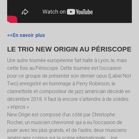
<<En savoir plus
LE TRIO NEW ORIGIN AU PÉRISCOPE
Une autre tournée européenne fait halte à Lyon, le, mais
cette fois au Périscope. Cette tournée est l’occasion
pour ce groupe de présenter son dernier opus (Label Not
Two) enregistré en hommage à Perry Robinson, le
clarinettiste et compositeur de jazz américain décédé en
décembre 2018. Il faut là encore s’attendre à de solides
« impros »
New Origin est composé d’un côté par Christophe
Rocher, un musicien chevronné qui a eu l’occasion de
jouer avec les plus grands, et de l’autre, deux musiciens
américains connus sur la scène internationale : Joe