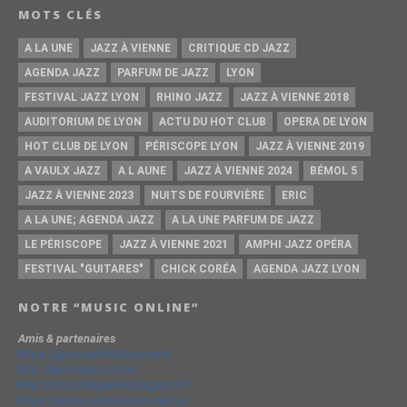
MOTS CLÉS
A LA UNE
JAZZ À VIENNE
CRITIQUE CD JAZZ
AGENDA JAZZ
PARFUM DE JAZZ
LYON
FESTIVAL JAZZ LYON
RHINO JAZZ
JAZZ À VIENNE 2018
AUDITORIUM DE LYON
ACTU DU HOT CLUB
OPERA DE LYON
HOT CLUB DE LYON
PÉRISCOPE LYON
JAZZ À VIENNE 2019
A VAULX JAZZ
A L AUNE
JAZZ À VIENNE 2024
BÉMOL 5
JAZZ À VIENNE 2023
NUITS DE FOURVIÈRE
ERIC
A LA UNE; AGENDA JAZZ
A LA UNE PARFUM DE JAZZ
LE PÉRISCOPE
JAZZ À VIENNE 2021
AMPHI JAZZ OPÉRA
FESTIVAL "GUITARES"
CHICK CORÉA
AGENDA JAZZ LYON
NOTRE “MUSIC ONLINE”
Amis & partenaires
https://groovesidestory.com/
http://lyon-music.com/
http://chrischarpenel.blogspot.fr
https://www.yvesdorison.net/q-r