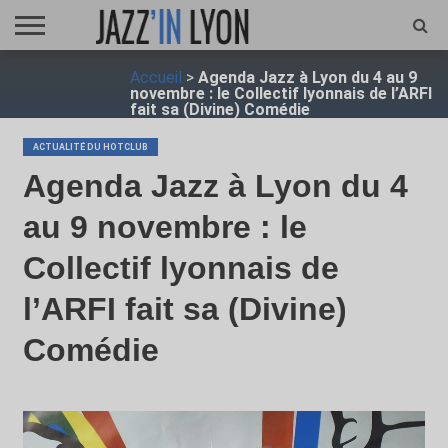
ACCUEIL
Accueil
>
Agenda Jazz à Lyon du 4 au 9
FESTIVAL
VIDÉO
JAZZFOCUS
JAZZAGENDA
JAZZSHOP
ENTRETIEN
OPUS
novembre : le Collectif lyonnais de l’ARFI
JAZZ
fait sa (Divine) Comédie
ACTUALITÉ DU HOTCLUB
Agenda Jazz à Lyon du 4
au 9 novembre : le
Collectif lyonnais de
l’ARFI fait sa (Divine)
Comédie