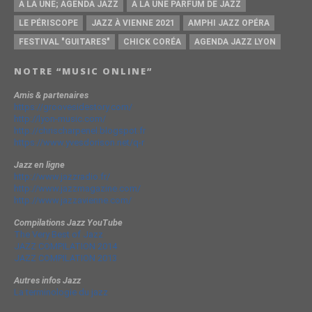
A LA UNE; AGENDA JAZZ
A LA UNE PARFUM DE JAZZ
LE PÉRISCOPE
JAZZ À VIENNE 2021
AMPHI JAZZ OPÉRA
FESTIVAL "GUITARES"
CHICK CORÉA
AGENDA JAZZ LYON
NOTRE “MUSIC ONLINE”
Amis & partenaires
https://groovesidestory.com/
http://lyon-music.com/
http://chrischarpenel.blogspot.fr
https://www.yvesdorison.net/q-r
Jazz en ligne
http://www.jazzradio.fr/
http://www.jazzmagazine.com/
http://www.jazzavienne.com/
Compilations Jazz YouTube
The Very Best of Jazz
JAZZ COMPILATION 2014
JAZZ COMPILATION 2013
Autres infos Jazz
La terminologie du jazz