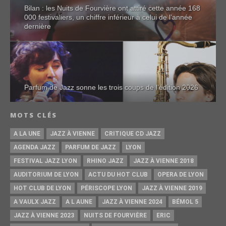
Bilan : les Nuits de Fourvière ont attiré cette année 168
000 festivaliers, un chiffre inférieur à celui de l’année
dernière
Parfum de Jazz sonne les trois coups de l’édition 2026
MOTS CLÉS
A LA UNE
JAZZ À VIENNE
CRITIQUE CD JAZZ
AGENDA JAZZ
PARFUM DE JAZZ
LYON
FESTIVAL JAZZ LYON
RHINO JAZZ
JAZZ À VIENNE 2018
AUDITORIUM DE LYON
ACTU DU HOT CLUB
OPERA DE LYON
HOT CLUB DE LYON
PÉRISCOPE LYON
JAZZ À VIENNE 2019
A VAULX JAZZ
A L AUNE
JAZZ À VIENNE 2024
BÉMOL 5
JAZZ À VIENNE 2023
NUITS DE FOURVIÈRE
ERIC