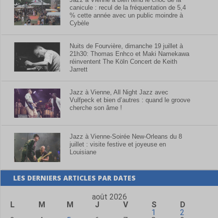
canicule : recul de la fréquentation de 5,4
% cette année avec un public moindre à
Cybèle
Nuits de Fourvière, dimanche 19 juillet à
21h30: Thomas Enhco et Maki Namekawa
réinventent The Köln Concert de Keith
Jarrett
Jazz à Vienne, All Night Jazz avec
Vulfpeck et bien d’autres : quand le groove
cherche son âme !
Jazz à Vienne-Soirée New-Orleans du 8
juillet : visite festive et joyeuse en
Louisiane
LES DERNIERS ARTICLES PAR DATES
août 2026
L
M
M
J
V
S
D
1
2