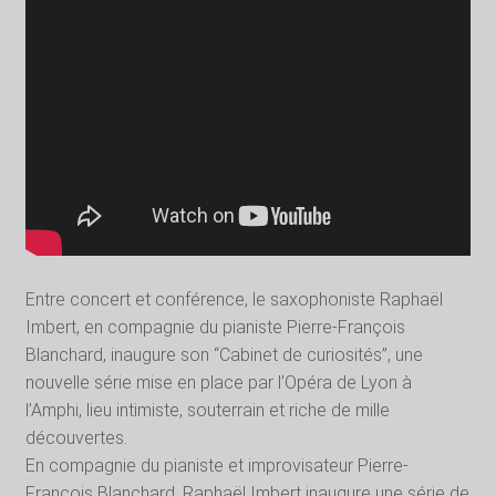
Entre concert et conférence, le saxophoniste Raphaël
Imbert, en compagnie du pianiste Pierre-François
Blanchard, inaugure son “Cabinet de curiosités”, une
nouvelle série mise en place par l’Opéra de Lyon à
l’Amphi, lieu intimiste, souterrain et riche de mille
découvertes.
En compagnie du pianiste et improvisateur Pierre-
François Blanchard, Raphaël Imbert inaugure une série de