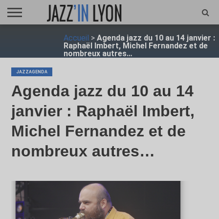
ACCUEIL
Accueil
>
Agenda jazz du 10 au 14 janvier :
FESTIVAL
VIDÉO
JAZZFOCUS
JAZZAGENDA
JAZZSHOP
ENTRETIEN
OPUS
Raphaël Imbert, Michel Fernandez et de
JAZZ
nombreux autres…
JAZZAGENDA
Agenda jazz du 10 au 14
janvier : Raphaël Imbert,
Michel Fernandez et de
nombreux autres…