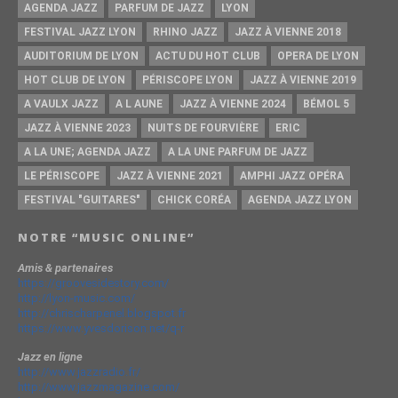
AGENDA JAZZ
PARFUM DE JAZZ
LYON
FESTIVAL JAZZ LYON
RHINO JAZZ
JAZZ À VIENNE 2018
AUDITORIUM DE LYON
ACTU DU HOT CLUB
OPERA DE LYON
HOT CLUB DE LYON
PÉRISCOPE LYON
JAZZ À VIENNE 2019
A VAULX JAZZ
A L AUNE
JAZZ À VIENNE 2024
BÉMOL 5
JAZZ À VIENNE 2023
NUITS DE FOURVIÈRE
ERIC
A LA UNE; AGENDA JAZZ
A LA UNE PARFUM DE JAZZ
LE PÉRISCOPE
JAZZ À VIENNE 2021
AMPHI JAZZ OPÉRA
FESTIVAL "GUITARES"
CHICK CORÉA
AGENDA JAZZ LYON
NOTRE “MUSIC ONLINE”
Amis & partenaires
https://groovesidestory.com/
http://lyon-music.com/
http://chrischarpenel.blogspot.fr
https://www.yvesdorison.net/q-r
Jazz en ligne
http://www.jazzradio.fr/
http://www.jazzmagazine.com/