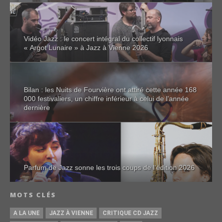
Vidéo Jazz : le concert intégral du collectif lyonnais
« Argot Lunaire » à Jazz à Vienne 2026
Bilan : les Nuits de Fourvière ont attiré cette année 168
000 festivaliers, un chiffre inférieur à celui de l’année
dernière
Parfum de Jazz sonne les trois coups de l’édition 2026
MOTS CLÉS
A LA UNE
JAZZ À VIENNE
CRITIQUE CD JAZZ