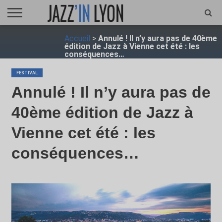
ACCUEIL
Accueil
>
Annulé ! Il n’y aura pas de 40ème
FESTIVAL
VIDÉO
JAZZFOCUS
JAZZAGENDA
JAZZSHOP
ENTRETIEN
OPUS
édition de Jazz à Vienne cet été : les
JAZZ
conséquences…
FESTIVAL
Annulé ! Il n’y aura pas de
40ème édition de Jazz à
Vienne cet été : les
conséquences…