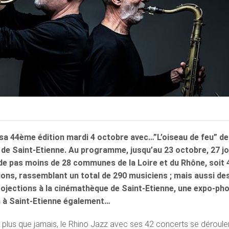
sa 44ème édition mardi 4 octobre avec…”L’oiseau de feu” de
a de Saint-Etienne. Au programme, jusqu’au 23 octobre, 27 j
de pas moins de 28 communes de la Loire et du Rhône, soit 
ions, rassemblant un total de 290 musiciens ; mais aussi de
ojections à la cinémathèque de Saint-Etienne, une expo-ph
n à Saint-Etienne également…
 plus que jamais, le Rhino Jazz avec ses 42 concerts se déroule