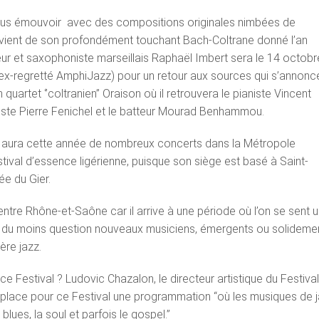
ous émouvoir avec des compositions originales nimbées de
ouvient de son profondément touchant Bach-Coltrane donné l’an
eur et saxophoniste marseillais Raphaël Imbert sera le 14 octobr
ex-regretté AmphiJazz) pour un retour aux sources qui s’annonc
uartet ‘’coltranien’’ Oraison où il retrouvera le pianiste Vincent
iste Pierre Fenichel et le batteur Mourad Benhammou.
 y aura cette année de nombreux concerts dans la Métropole
tival d’essence ligérienne, puisque son siège est basé à Saint-
e du Gier.
entre Rhône-et-Saône car il arrive à une période où l’on se sent 
, du moins question nouveaux musiciens, émergents ou solideme
ère jazz.
 ce Festival ? Ludovic Chazalon, le directeur artistique du Festiva
 place pour ce Festival une programmation “où les musiques de 
blues, la soul et parfois le gospel.”