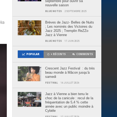
septembre pour ouvrir sa
u
nouvelle saison
BLUE NOTES
2 SEPTEMBRE 2025
lia
Brèves de Jazz- Belles de Nuits
; Les nominés des Victoires du
Jazz 2025 ; Tremplin ReZZo
Jazz à Vienne
BLUE NOTES
17 JUIN 2025
POPULAR
+ RÉCENTS
COMMENTS
Crescent Jazz Festival : du très
beau monde à Mâcon jusqu’à
samedi
FESTIVAL
14 JUILLET 2026
Jazz à Vienne a bien tenu le
choc de la canicule : recul de la
fréquentation de 5,4 % cette
année avec un public moindre à
Cybèle
FESTIVAL
12 JUILLET 2026