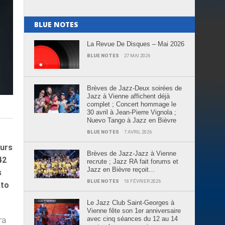
BLUE NOTES
La Revue De Disques – Mai 2026
BLUE NOTES
27 MAI 2026
Brèves de Jazz-Deux soirées de
Jazz à Vienne affichent déjà
complet ; Concert hommage le
30 avril à Jean-Pierre Vignola ;
Nuevo Tango à Jazz en Bièvre
BLUE NOTES
7 AVRIL 2026
ours
Brèves de Jazz-Jazz à Vienne
42
recrute ; Jazz RA fait forums et
Jazz en Bièvre reçoit…
s
BLUE NOTES
18 FÉVRIER 2026
oto
Le Jazz Club Saint-Georges à
Vienne fête son 1er anniversaire
avec cinq séances du 12 au 14
ra