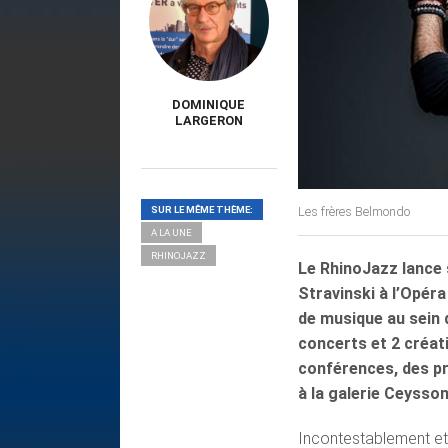
DOMINIQUE
LARGERON
SUR LE MÊME THÈME:
Les frères Belmondo
A LA UNE
RHINOJAZZ
Le RhinoJazz lance 
Stravinski à l’Opér
de musique au sein 
concerts et 2 créat
conférences, des pr
à la galerie Ceysso
Incontestablement et