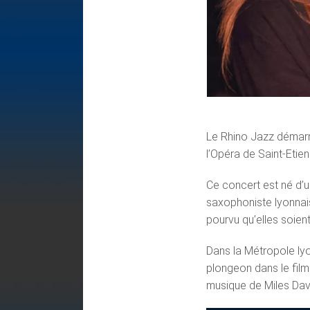
Le Rhino Jazz démarr
l’Opéra de Saint-Etien
Ce concert est né d’u
saxophoniste lyonnais
pourvu qu’elles soien
Dans la Métropole lyo
plongeon dans le film
musique de Miles Dav