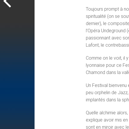
Toujours prompt à n
spiritualité (on se s
dernier), le composit
l’Opéra Undeground (
passionnant avec son q
Lafont, le contrebass
Comme on le voit, il
lyonnaise pour ce Fes
Chamond dans la vallé
Un Festival bienvenu 
peu orphelin de Jazz
implantés dans la sph
Quelle alchimie alors,
explique avoir mis en
sont en miroir avec le 