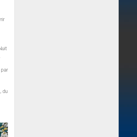
rir
Nuit
.
 par
, du