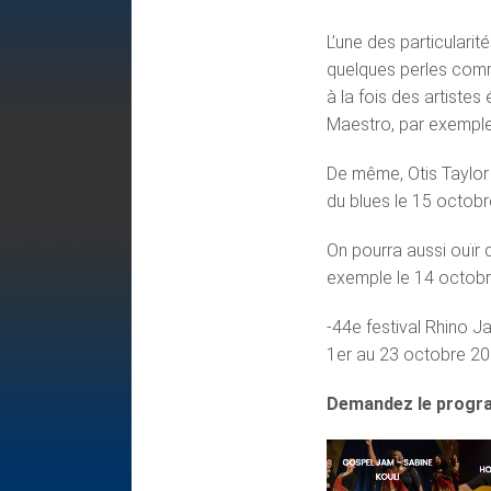
L’une des particularit
quelques perles comm
à la fois des artiste
Maestro, par exemple,
De même, Otis Taylor 
du blues le 15 octobr
On pourra aussi ouïr
exemple le 14 octob
-44e festival Rhino 
1er au 23 octobre 20
Demandez le prog