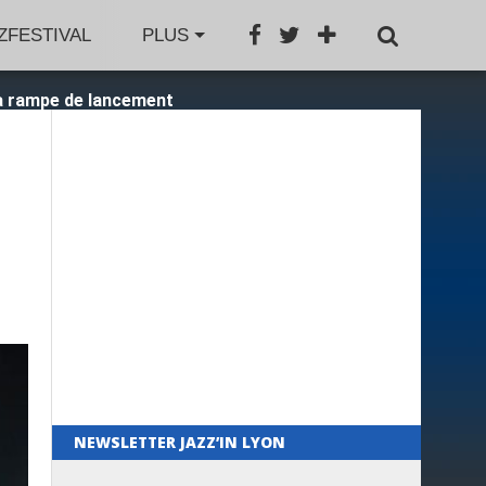
ZFESTIVAL
JAZZAGENDA
PLUS
JAZZBOOK
GRO
 la rampe de lancement
NEWSLETTER JAZZ’IN LYON