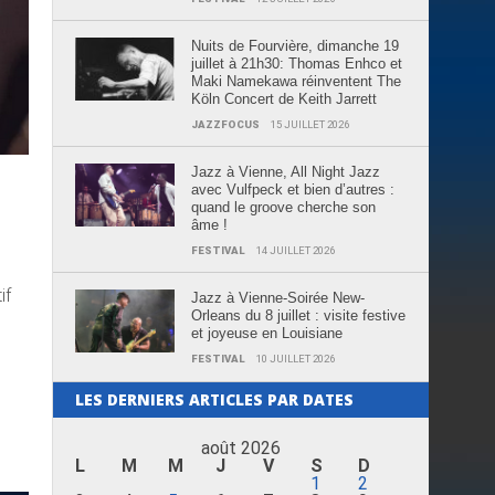
Nuits de Fourvière, dimanche 19
juillet à 21h30: Thomas Enhco et
Maki Namekawa réinventent The
Köln Concert de Keith Jarrett
JAZZFOCUS
15 JUILLET 2026
Jazz à Vienne, All Night Jazz
avec Vulfpeck et bien d’autres :
quand le groove cherche son
âme !
FESTIVAL
14 JUILLET 2026
if
Jazz à Vienne-Soirée New-
Orleans du 8 juillet : visite festive
et joyeuse en Louisiane
FESTIVAL
10 JUILLET 2026
LES DERNIERS ARTICLES PAR DATES
août 2026
L
M
M
J
V
S
D
1
2