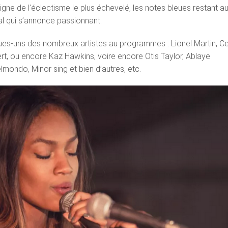
igne de l’éclectisme le plus échevelé, les notes bleues restant a
al qui s’annonce passionnant.
elques-uns des nombreux artistes au programmes : Lionel Martin, Ce
t, ou encore Kaz Hawkins, voire encore Otis Taylor, Ablaye
lmondo, Minor sing et bien d’autres, etc.