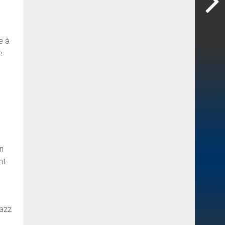
e à
e
un
nt
l
jazz