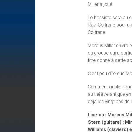
Miller a joué.
Le bassiste sera au 
Ravi Coltrane pour u
Coltrane.
Marcus Miller suivra 
du groupe qui a parti
titre donné à cette s
C’est peu dire que Ma
Comment oublier, parm
au théâtre antique 
déjà les vingt ans de 
Line-up : Marcus Mil
Stern (guitare) ; Mi
Williams (claviers) 