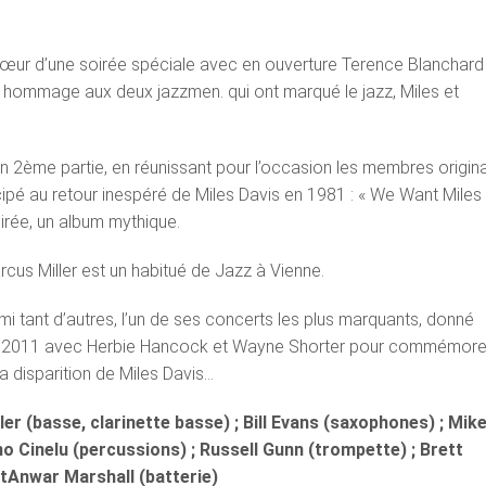
cœur d’une soirée spéciale avec en ouverture Terence Blanchard
n hommage aux deux jazzmen. qui ont marqué le jazz, Miles et
en 2ème partie, en réunissant pour l’occasion les membres origin
cipé au retour inespéré de Miles Davis en 1981 : « We Want Miles !
oirée, un album mythique.
rcus Miller est un habitué de Jazz à Vienne.
i tant d’autres, l’un de ses concerts les plus marquants, donné
en 2011 avec Herbie Hancock et Wayne Shorter pour commémore
la disparition de Miles Davis…
ler (basse, clarinette basse) ; Bill Evans (saxophones) ; Mik
no Cinelu (percussions) ; Russell Gunn (trompette) ; Brett
etAnwar Marshall (batterie)