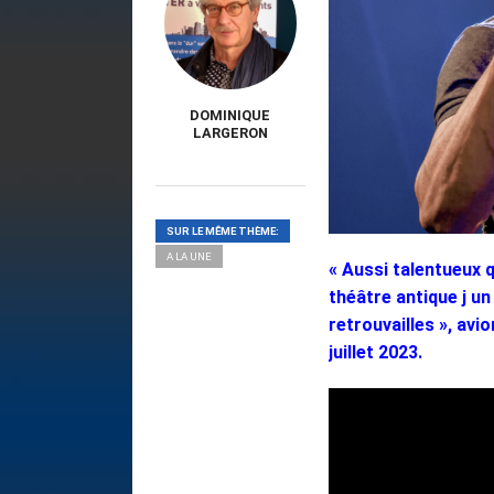
DOMINIQUE
LARGERON
SUR LE MÊME THÈME:
A LA UNE
« Aussi talentueux q
théâtre antique j un
retrouvailles », avi
juillet 2023.