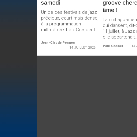
samedi
groove cher
âme !
Un de ces festivals de jazz
précieux, court mais dense,
La nuit appartie
à la programmation
qui dansent, dit
millimétrée. Le « Crescent...
11 juillet, à Jazz
elle appartenait..
Jean-Claude Pennec
Paul Gonnet
14 
14 JUILLET 2026