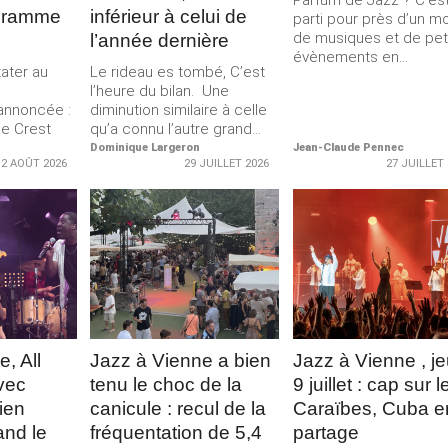
Parfum de Jazz ? C’es
gramme
inférieur à celui de
parti pour près d’un m
de musiques et de pet
l’année dernière
évènements en...
ater au
Le rideau es tombé, C’est
l’heure du bilan. Une
annoncée :
diminution similaire à celle
me Crest
qu’a connu l’autre grand...
Dominique Largeron
Jean-Claude Pennec
2 AOÛT 2026
29 JUILLET 2026
27 JUILLET
LA
LIRE LA
LIRE LA
E
SUITE
SUITE
, All
Jazz à Vienne a bien
Jazz à Vienne , je
vec
tenu le choc de la
9 juillet : cap sur l
ien
canicule : recul de la
Caraïbes, Cuba e
and le
fréquentation de 5,4
partage