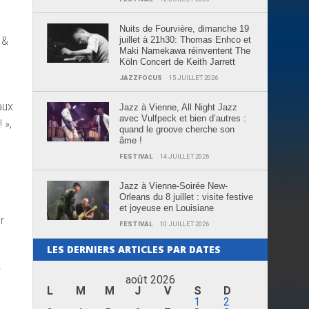
Nuits de Fourvière, dimanche 19
juillet à 21h30: Thomas Enhco et
 &
Maki Namekawa réinventent The
Köln Concert de Keith Jarrett
JAZZFOCUS
15 JUILLET 2026
aux
Jazz à Vienne, All Night Jazz
avec Vulfpeck et bien d’autres :
 »,
quand le groove cherche son
âme !
FESTIVAL
14 JUILLET 2026
Jazz à Vienne-Soirée New-
Orleans du 8 juillet : visite festive
et joyeuse en Louisiane
r
FESTIVAL
10 JUILLET 2026
LES DERNIERS ARTICLES PAR DATES
e
août 2026
L
M
M
J
V
S
D
1
2