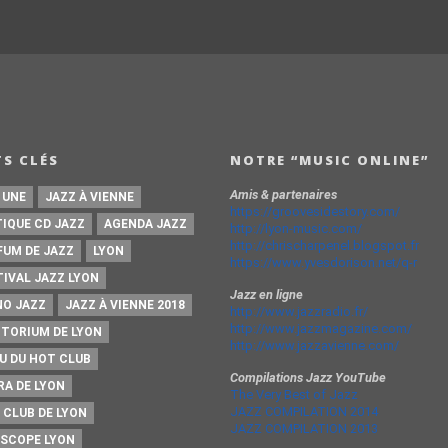
S CLÉS
NOTRE “MUSIC ONLINE”
Amis & partenaires
 UNE
JAZZ À VIENNE
https://groovesidestory.com/
TIQUE CD JAZZ
AGENDA JAZZ
http://lyon-music.com/
http://chrischarpenel.blogspot.fr
FUM DE JAZZ
LYON
https://www.yvesdorison.net/q-r
TIVAL JAZZ LYON
Jazz en ligne
NO JAZZ
JAZZ À VIENNE 2018
http://www.jazzradio.fr/
http://www.jazzmagazine.com/
ITORIUM DE LYON
http://www.jazzavienne.com/
U DU HOT CLUB
Compilations Jazz YouTube
RA DE LYON
The Very Best of Jazz
JAZZ COMPILATION 2014
 CLUB DE LYON
JAZZ COMPILATION 2013
ISCOPE LYON