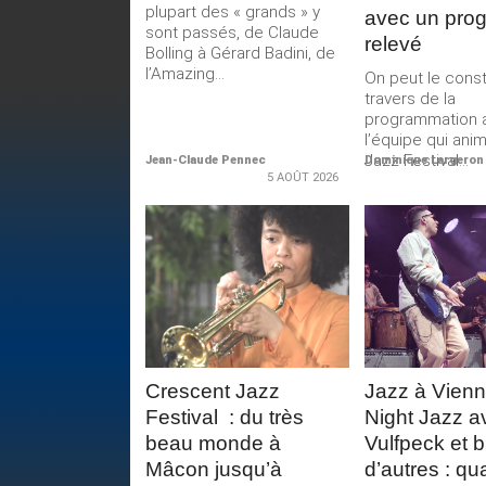
plupart des « grands » y
avec un pro
sont passés, de Claude
relevé
Bolling à Gérard Badini, de
l’Amazing...
On peut le const
travers de la
programmation 
l’équipe qui ani
Jazz Festival...
Jean-Claude Pennec
Dominique Largeron
5 AOÛT 2026
LIRE LA
LIRE 
SUITE
SUIT
Crescent Jazz
Jazz à Vienne
Festival : du très
Night Jazz a
beau monde à
Vulfpeck et b
Mâcon jusqu’à
d’autres : qu