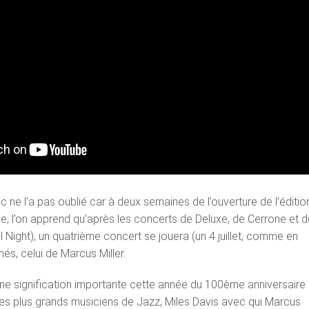
 ne l’a pas oublié car à deux semaines de l’ouverture de l’éditio
, l’on apprend qu’après les concerts de Deluxe, de Cerrone et d
ll Night), un quatrième concert se jouera (un 4 juillet, comme en
és, celui de Marcus Miller.
ne signification importante cette année du 100ème anniversaire
des plus grands musiciens de Jazz, Miles Davis avec qui Marcus