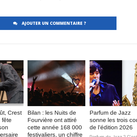
AJOUTER UN COMMENTAIRE ?
Merci de Liker notre page Facebook !
LA
LIRE LA
LIRE LA
E
SUITE
SUITE
ût, Crest
Bilan : les Nuits de
Parfum de Jazz
 fête
Fourvière ont attiré
sonne les trois c
son
cette année 168 000
de l’édition 2026
ersaire
festivaliers, un chiffre