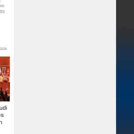
t
ois
its
 2026
udi
es
n