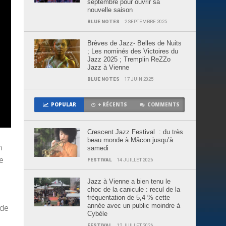
septembre pour ouvrir sa
nouvelle saison
BLUE NOTES
2 SEPTEMBRE 2025
Brèves de Jazz- Belles de Nuits
; Les nominés des Victoires du
Jazz 2025 ; Tremplin ReZZo
Jazz à Vienne
BLUE NOTES
17 JUIN 2025
POPULAR
+ RÉCENTS
COMMENTS
Crescent Jazz Festival : du très
beau monde à Mâcon jusqu’à
n
samedi
e
FESTIVAL
14 JUILLET 2026
Jazz à Vienne a bien tenu le
choc de la canicule : recul de la
fréquentation de 5,4 % cette
année avec un public moindre à
 de
Cybèle
FESTIVAL
12 JUILLET 2026