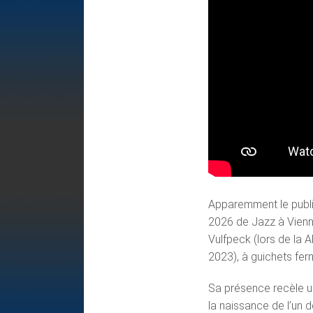
Apparemment le public
2026 de Jazz à Vienne
Vulfpeck (lors de la A
2023), à guichets ferm
Sa présence recèle u
la naissance de l’un 