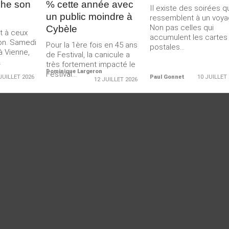
che son
% cette année avec
Il existe des soirées q
un public moindre à
ressemblent à un voya
Non pas celles qui
Cybèle
nt à ceux
accumulent les cartes
-on. Samedi
Pour la 1ère fois en 45 ans
postales...
 à Vienne,
de Festival, la canicule a
.
très fortement impacté le
Dominique Largeron
Festival...
JUILLET 2026
Paul Gonnet
10 JUILLET
12 JUILLET 2026