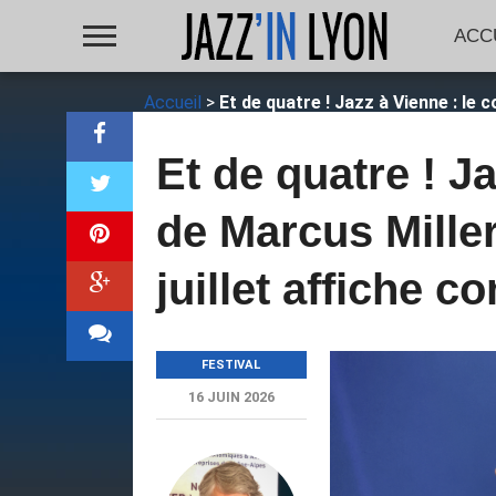
ACC
Accueil
>
Et de quatre ! Jazz à Vienne : le 
Et de quatre ! J
de Marcus Miller
juillet affiche c
FESTIVAL
16 JUIN 2026