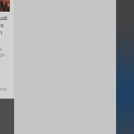
udi
es
n
ui
ge.
 2026