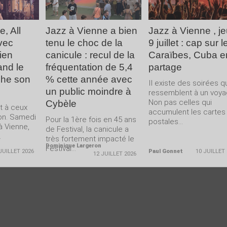
, All
Jazz à Vienne a bien
Jazz à Vienne , je
vec
tenu le choc de la
9 juillet : cap sur l
ien
canicule : recul de la
Caraïbes, Cuba e
and le
fréquentation de 5,4
partage
che son
% cette année avec
Il existe des soirées q
un public moindre à
ressemblent à un voya
Non pas celles qui
Cybèle
nt à ceux
accumulent les cartes
-on. Samedi
Pour la 1ère fois en 45 ans
postales...
 à Vienne,
de Festival, la canicule a
.
très fortement impacté le
Dominique Largeron
Festival...
JUILLET 2026
Paul Gonnet
10 JUILLET
12 JUILLET 2026