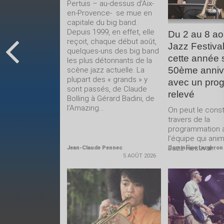
Pertuis – au-dessus d’Aix-
en-Provence- se mue en
capitale du big band.
Depuis 1999, en effet, elle
Du 2 au 8 ao
reçoit, chaque début août,
Jazz Festival
quelques-uns des big band
cette année 
les plus détonnants de la
50ème anniv
scène jazz actuelle. La
plupart des « grands » y
avec un pro
sont passés, de Claude
relevé
Bolling à Gérard Badini, de
l’Amazing...
On peut le const
travers de la
programmation 
l’équipe qui ani
Jazz Festival...
Jean-Claude Pennec
Dominique Largeron
5 AOÛT 2026
LIRE LA
LIRE 
SUITE
SUIT