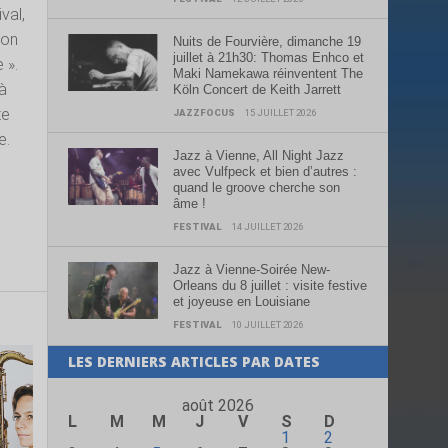
val,
lon
Nuits de Fourvière, dimanche 19
juillet à 21h30: Thomas Enhco et
 ».
Maki Namekawa réinventent The
 à
Köln Concert de Keith Jarrett
te
JAZZFOCUS
15 JUILLET 2026
e.
Jazz à Vienne, All Night Jazz
avec Vulfpeck et bien d’autres :
quand le groove cherche son
âme !
FESTIVAL
14 JUILLET 2026
Jazz à Vienne-Soirée New-
Orleans du 8 juillet : visite festive
et joyeuse en Louisiane
FESTIVAL
10 JUILLET 2026
LES DERNIERS ARTICLES PAR DATES
août 2026
L
M
M
J
V
S
D
1
2