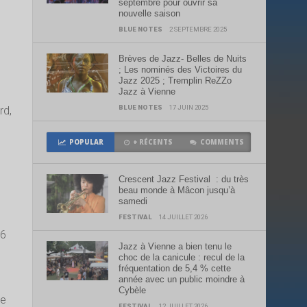
septembre pour ouvrir sa
nouvelle saison
BLUE NOTES
2 SEPTEMBRE 2025
Brèves de Jazz- Belles de Nuits
; Les nominés des Victoires du
Jazz 2025 ; Tremplin ReZZo
Jazz à Vienne
BLUE NOTES
17 JUIN 2025
rd,
POPULAR
+ RÉCENTS
COMMENTS
Crescent Jazz Festival : du très
beau monde à Mâcon jusqu’à
samedi
l
FESTIVAL
14 JUILLET 2026
16
Jazz à Vienne a bien tenu le
choc de la canicule : recul de la
fréquentation de 5,4 % cette
année avec un public moindre à
Cybèle
le
FESTIVAL
12 JUILLET 2026