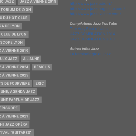
NO JAZZ
JAZZ À VIENNE 2018
http://www.jazzradio.fr/
http://www.jazzmagazine.com/
ITORIUM DE LYON
http://www.jazzavienne.com/
U DU HOT CLUB
Compilations Jazz YouTube
RA DE LYON
The Very Best of Jazz
JAZZ COMPILATION 2014
 CLUB DE LYON
JAZZ COMPILATION 2013
ISCOPE LYON
Autres infos Jazz
 À VIENNE 2019
La terminologie du jazz
AULX JAZZ
A L AUNE
 À VIENNE 2024
BÉMOL 5
 À VIENNE 2023
TS DE FOURVIÈRE
ERIC
A UNE; AGENDA JAZZ
A UNE PARFUM DE JAZZ
PÉRISCOPE
 À VIENNE 2021
HI JAZZ OPÉRA
TIVAL "GUITARES"