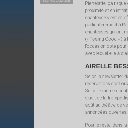
FESTIVAL JAZZ LYON
Pierrelatte, ça risque 
proximité et en intimi
chanteuse vient en eff
particulièrement à Pa
chanteuses qui ont ma
(« Feeling Good » ) à
l’occasion opté pour 
avec lequel elle a d’ai
AIRELLE BES
Selon la newsletter du
réservations sont ouv
Selon le même canal of
s’agit de la trompettis
août au théâtre de ve
annoncées ouvertes.
Pour le reste, dans l