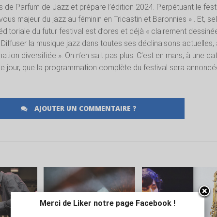
s de Parfum de Jazz et prépare l’édition 2024. Perpétuant le festi
-vous majeur du jazz au féminin en Tricastin et Baronnies » . Et, se
 éditoriale du futur festival est d’ores et déjà « clairement dessinée
« Diffuser la musique jazz dans toutes ses déclinaisons actuelles,
tion diversifiée ». On n’en sait pas plus. C’est en mars, à une da
 ce jour, que la programmation complète du festival sera annoncé
AJOUTER UN COMMENTAIRE ?
LA
LIRE LA
LIRE LA
E
SUITE
SUITE
Merci de Liker notre page Facebook !