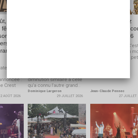
ût, Crest
Bilan : les Nuits de
Parfum de Jazz
 fête
Fourvière ont attiré
sonne les trois c
son
cette année 168 000
de l’édition 2026
ersaire
festivaliers, un chiffre
Parfum de Jazz ? C’es
gramme
inférieur à celui de
parti pour près d’un m
de musiques et de pet
l’année dernière
évènements en...
ater au
Le rideau es tombé, C’est
l’heure du bilan. Une
annoncée :
diminution similaire à celle
me Crest
qu’a connu l’autre grand...
Dominique Largeron
Jean-Claude Pennec
2 AOÛT 2026
29 JUILLET 2026
27 JUILLET
LA
LIRE LA
LIRE LA
E
SUITE
SUITE