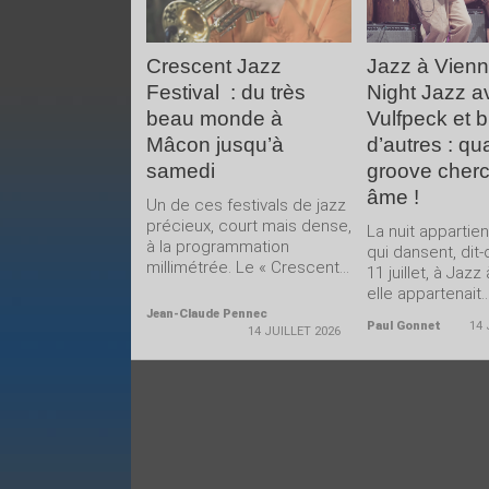
Crescent Jazz
Jazz à Vienne
Festival : du très
Night Jazz a
beau monde à
Vulfpeck et b
Mâcon jusqu’à
d’autres : qu
samedi
groove cher
âme !
Un de ces festivals de jazz
précieux, court mais dense,
La nuit appartie
à la programmation
qui dansent, dit
millimétrée. Le « Crescent...
11 juillet, à Jazz
elle appartenait..
Jean-Claude Pennec
Paul Gonnet
14 
14 JUILLET 2026