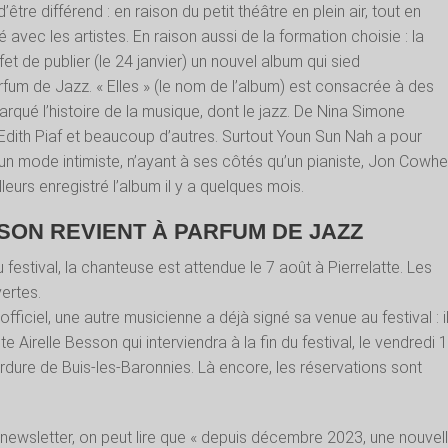
d’être différend : en raison du petit théâtre en plein air, tout en
té avec les artistes. En raison aussi de la formation choisie : la
et de publier (le 24 janvier) un nouvel album qui sied
rfum de Jazz. « Elles » (le nom de l’album) est consacrée à des
rqué l’histoire de la musique, dont le jazz. De Nina Simone
 Edith Piaf et beaucoup d’autres. Surtout Youn Sun Nah a pour
un mode intimiste, n’ayant à ses côtés qu’un pianiste, Jon Cowhe
lleurs enregistré l’album il y a quelques mois.
SON REVIENT À PARFUM DE JAZZ
 festival, la chanteuse est attendue le 7 août à Pierrelatte. Les
ertes.
ficiel, une autre musicienne a déjà signé sa venue au festival : i
te Airelle Besson qui interviendra à la fin du festival, le vendredi 
rdure de Buis-les-Baronnies. Là encore, les réservations sont
a newsletter, on peut lire que « depuis décembre 2023, une nouvel