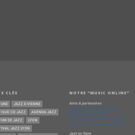
S CLÉS
NOTRE “MUSIC ONLINE”
Amis & partenaires
 UNE
JAZZ À VIENNE
https://groovesidestory.com/
TIQUE CD JAZZ
AGENDA JAZZ
http://lyon-music.com/
http://chrischarpenel.blogspot.fr
FUM DE JAZZ
LYON
https://www.yvesdorison.net/q-r
TIVAL JAZZ LYON
Jazz en ligne