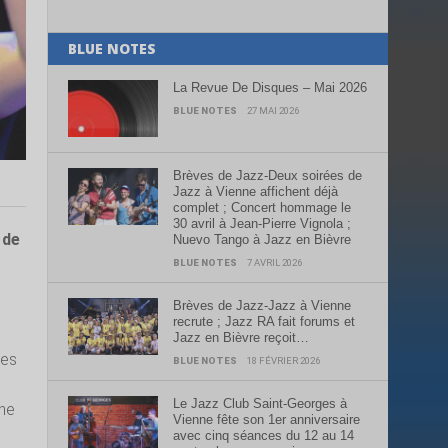
BLUE NOTES
La Revue De Disques – Mai 2026
BLUE NOTES
27 MAI 2026
Brèves de Jazz-Deux soirées de
Jazz à Vienne affichent déjà
complet ; Concert hommage le
30 avril à Jean-Pierre Vignola ;
 de
Nuevo Tango à Jazz en Bièvre
BLUE NOTES
7 AVRIL 2026
Brèves de Jazz-Jazz à Vienne
recrute ; Jazz RA fait forums et
Jazz en Bièvre reçoit…
des
BLUE NOTES
18 FÉVRIER 2026
Le Jazz Club Saint-Georges à
une
Vienne fête son 1er anniversaire
avec cinq séances du 12 au 14