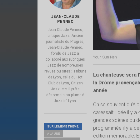
JEAN-CLAUDE
PENNEC
Jean-Claude Pennec,
critique Jazz. Ancien
journaliste du Progrès,
Jean-Claude Pennec,
fondu de Jazz a
Youn Sun Nah
collaboré aux rubriques
Jazz de nombreuses
revues ou sites : Tribune
La chanteuse sera l’
de Lyon, celle du Hot
la Drôme provençale
Club de Lyon, Citizen
Jazz, etc. Il prête
année
désormais sa plume à
Jazz in' Lyon.
On se souvient qu’Ala
caressait l’idée il y 
grandes scènes ou des 
SUR LE MÊME THÈME:
programmée il y a des
A LA UNE
édition mémorable. Et 