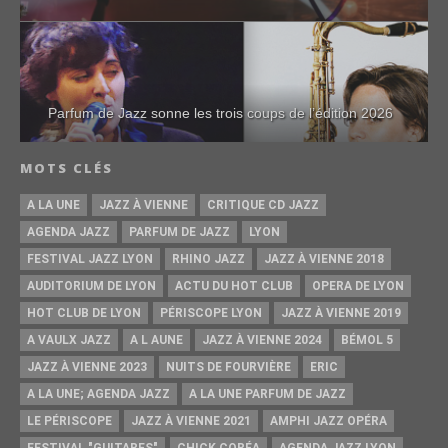
Parfum de Jazz sonne les trois coups de l’édition 2026
MOTS CLÉS
A LA UNE
JAZZ À VIENNE
CRITIQUE CD JAZZ
AGENDA JAZZ
PARFUM DE JAZZ
LYON
FESTIVAL JAZZ LYON
RHINO JAZZ
JAZZ À VIENNE 2018
AUDITORIUM DE LYON
ACTU DU HOT CLUB
OPERA DE LYON
HOT CLUB DE LYON
PÉRISCOPE LYON
JAZZ À VIENNE 2019
A VAULX JAZZ
A L AUNE
JAZZ À VIENNE 2024
BÉMOL 5
JAZZ À VIENNE 2023
NUITS DE FOURVIÈRE
ERIC
A LA UNE; AGENDA JAZZ
A LA UNE PARFUM DE JAZZ
LE PÉRISCOPE
JAZZ À VIENNE 2021
AMPHI JAZZ OPÉRA