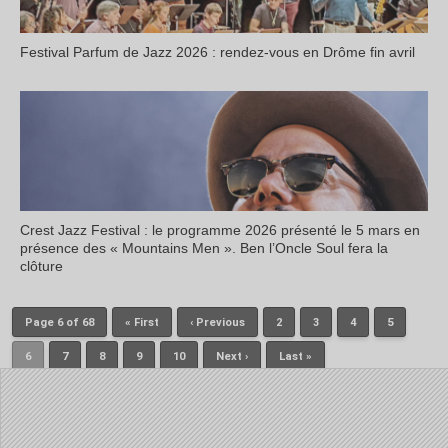
Festival Parfum de Jazz 2026 : rendez-vous en Drôme fin avril
Crest Jazz Festival : le programme 2026 présenté le 5 mars en
présence des « Mountains Men ». Ben l’Oncle Soul fera la
clôture
Page 6 of 68
« First
‹ Previous
2
3
4
5
6
7
8
9
10
Next ›
Last »