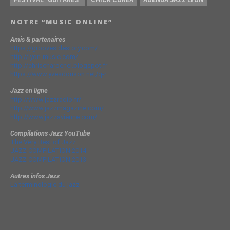
FESTIVAL "GUITARES"
CHICK CORÉA
AGENDA JAZZ LYON
NOTRE “MUSIC ONLINE”
Amis & partenaires
https://groovesidestory.com/
http://lyon-music.com/
http://chrischarpenel.blogspot.fr
https://www.yvesdorison.net/q-r
Jazz en ligne
http://www.jazzradio.fr/
http://www.jazzmagazine.com/
http://www.jazzavienne.com/
Compilations Jazz YouTube
The Very Best of Jazz
JAZZ COMPILATION 2014
JAZZ COMPILATION 2013
Autres infos Jazz
La terminologie du jazz