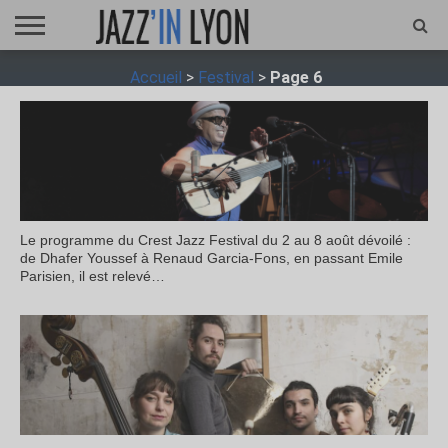
ACCUEIL
Accueil
>
Festival
>
Page 6
FESTIVAL
VIDÉO
JAZZFOCUS
JAZZAGENDA
JAZZSHOP
ENTRETIEN
OPUS
JAZZ
Le programme du Crest Jazz Festival du 2 au 8 août dévoilé :
de Dhafer Youssef à Renaud Garcia-Fons, en passant Emile
Parisien, il est relevé…