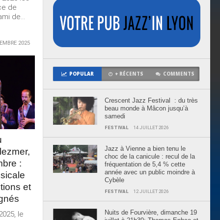
ce de
mi de...
EMBRE 2025
POPULAR
+ RÉCENTS
COMMENTS
Crescent Jazz Festival : du très
beau monde à Mâcon jusqu’à
samedi
FESTIVAL
14 JUILLET 2026
u
Jazz à Vienne a bien tenu le
lezmer,
choc de la canicule : recul de la
bre :
fréquentation de 5,4 % cette
année avec un public moindre à
sicale
Cybèle
tions et
FESTIVAL
12 JUILLET 2026
ignés
Nuits de Fourvière, dimanche 19
025, le