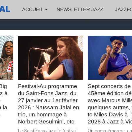
VAL
ACCUEIL
NEWSLETTER JAZZ
JAZZF
LIRE LA
LIRE LA
SUITE
SUITE
Big
Festival-Au programme
Sept concerts de 
zz à
du Saint-Fons Jazz, du
45ème édition dév
e
27 janvier au 1er février
avec Marcus Mille
 la
2026 : Naïssam Jalal en
quelques autres, 
n
trio, un hommage à
to Miles Davis à l
Norbert Gesulmini, etc.
2026 à Jazz à V
Le Saint-Fons Jazz, le festival
On commémorera en 