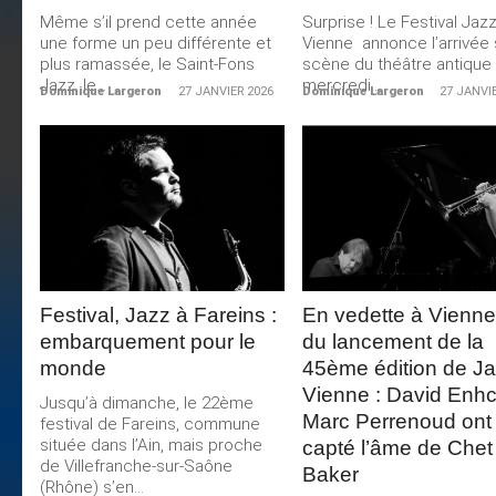
Même s’il prend cette année
Surprise ! Le Festival Jazz
une forme un peu différente et
Vienne annonce l’arrivée 
plus ramassée, le Saint-Fons
scène du théâtre antique 
Jazz, le...
mercredi...
Dominique Largeron
27 JANVIER 2026
Dominique Largeron
27 JANVI
LIRE LA
LIRE LA
SUITE
SUITE
Festival, Jazz à Fareins :
En vedette à Vienne,
embarquement pour le
du lancement de la
monde
45ème édition de Ja
Vienne : David Enhc
Jusqu’à dimanche, le 22ème
Marc Perrenoud ont
festival de Fareins, commune
située dans l’Ain, mais proche
capté l’âme de Chet
de Villefranche-sur-Saône
Baker
(Rhône) s’en...