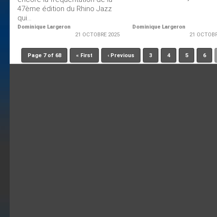
47ème édition du Rhino Jazz
qui...
Dominique Largeron
Dominique Largeron
21 OCTOBRE 2025
21 OCTOBR
Page 7 of 68
« First
‹ Previous
3
4
5
6