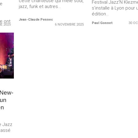
cette chanteuse qui mêle soul,
Festival Jazz’N Klezm
me
jazz, funk et autres...
s’installe à Lyon pour
édition...
Jean-Claude Pennec
ne ont
Paul Gonnet
30 OC
E 2025
6 NOVEMBRE 2025
Merci de Liker notre page Facebook !
 New-
 un
en
e Jazz
passé