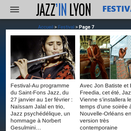
FESTI
Accueil
>
Festival
>
Page 7
LIRE LA
LIRE LA
SUITE
SUITE
Festival-Au programme
Avec Jon Batiste et 
du Saint-Fons Jazz, du
Freedia, cet été, Ja
27 janvier au 1er février :
Vienne s’installera l
Naïssam Jalal en trio,
temps d’une soirée à
Jazz psychédélique, un
Nouvelle-Orléans e
hommage à Norbert
version très
Gesulmini…
contemporaine