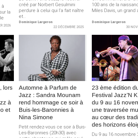
créé par Norbert Gesulmini
100 ans de la naissan
 à
perdure à celui qui l’a fait naître
Miles Davis, un grand a
sur la
et...
le
Dominique Largeron
Dominique Largeron
ER 2026
22 DÉCEMBRE 2025
30 NOV
LIRE LA
LIRE LA
SUITE
SUITE
 lors
Automne à Parfum de
23 ème édition d
Jazz : Sandra Mounam
Festival Jazz’N K
zz à
rend hommage ce soir à
du 9 au 16 novem
o et
Buis-les-Baronnies à
une traversée mu
Nina Simone
au cœur des tradi
des horizons élo
Petit rendez-vous ce soir à Buis-
Les-Baronnies (20h30) avec
Du 9 au 16 novembre 2