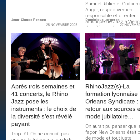
Samuel Riblier et Guillau
Anger, respectivement
responsable et directeur
Jean-Claude Pennec
Dominique Largeron
artistique de Jazz à Vien
28 NOVEMBRE 2025
27 NOVEMBR
dévoilé, mardi...
LIRE LA
LIRE LA
SUITE
SUITE
Après trois semaines et
RhinoJazz(s)-La
41 concerts, le Rhino
formation lyonnaise
Jazz pose les
Orleans Syndicate :
instruments : le choix de
retour aux sources 
la diversité s’est révélé
mode jubilatoire…
payant
On aurait pu penser que l
façon New Orleans était 
Trop tôt. On ne connaît pas
de mode et tout juste...
encore la fréquentation de la