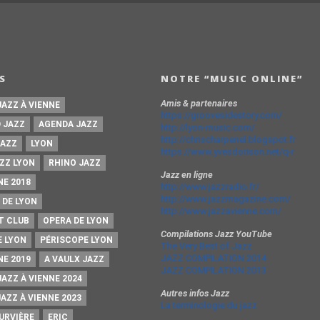
S
NOTRE “MUSIC ONLINE”
Amis & partenaires
JAZZ À VIENNE
https://groovesidestory.com/
 JAZZ
AGENDA JAZZ
http://lyon-music.com/
http://chrischarpenel.blogspot.fr
JAZZ
LYON
https://www.yvesdorison.net/q-r
ZZ LYON
RHINO JAZZ
Jazz en ligne
NE 2018
http://www.jazzradio.fr/
http://www.jazzmagazine.com/
 DE LYON
http://www.jazzavienne.com/
T CLUB
OPERA DE LYON
Compilations Jazz YouTube
E LYON
PÉRISCOPE LYON
The Very Best of Jazz
JAZZ COMPILATION 2014
NE 2019
A VAULX JAZZ
JAZZ COMPILATION 2013
JAZZ À VIENNE 2024
Autres infos Jazz
JAZZ À VIENNE 2023
La terminologie du jazz
URVIÈRE
ERIC