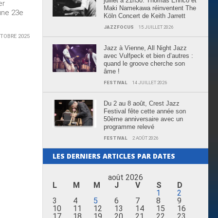
juillet à 21h30: Thomas Enhco et
er
Maki Namekawa réinventent The
 une 23e
Köln Concert de Keith Jarrett
JAZZFOCUS
15 JUILLET 2026
TOBRE 2025
Jazz à Vienne, All Night Jazz
avec Vulfpeck et bien d’autres :
quand le groove cherche son
âme !
FESTIVAL
14 JUILLET 2026
Du 2 au 8 août, Crest Jazz
Festival fête cette année son
50ème anniversaire avec un
programme relevé
FESTIVAL
2 AOÛT 2026
LES DERNIERS ARTICLES PAR DATES
août 2026
L
M
M
J
V
S
D
1
2
3
4
5
6
7
8
9
10
11
12
13
14
15
16
17
18
19
20
21
22
23