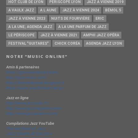
HOT CLUB DE LYON
PÉRISCOPE LYON
JAZZ À VIENNE 2019
A VAULX JAZZ
A L AUNE
JAZZ À VIENNE 2024
BÉMOL 5
JAZZ À VIENNE 2023
NUITS DE FOURVIÈRE
ERIC
A LA UNE; AGENDA JAZZ
A LA UNE PARFUM DE JAZZ
LE PÉRISCOPE
JAZZ À VIENNE 2021
AMPHI JAZZ OPÉRA
FESTIVAL "GUITARES"
CHICK CORÉA
AGENDA JAZZ LYON
NOTRE “MUSIC ONLINE”
Amis & partenaires
https://groovesidestory.com/
http://lyon-music.com/
http://chrischarpenel.blogspot.fr
https://www.yvesdorison.net/q-r
Jazz en ligne
http://www.jazzradio.fr/
http://www.jazzmagazine.com/
http://www.jazzavienne.com/
Compilations Jazz YouTube
The Very Best of Jazz
JAZZ COMPILATION 2014