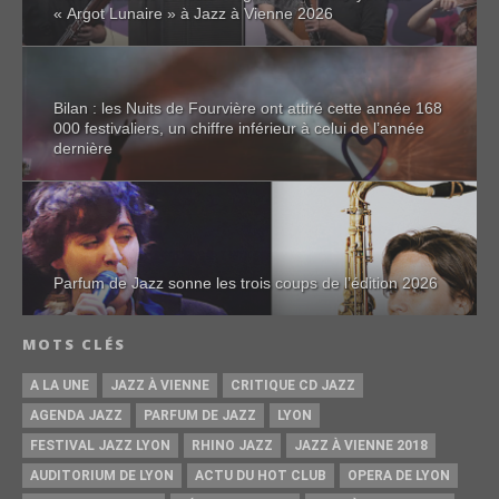
« Argot Lunaire » à Jazz à Vienne 2026
Bilan : les Nuits de Fourvière ont attiré cette année 168
000 festivaliers, un chiffre inférieur à celui de l’année
dernière
Parfum de Jazz sonne les trois coups de l’édition 2026
MOTS CLÉS
A LA UNE
JAZZ À VIENNE
CRITIQUE CD JAZZ
AGENDA JAZZ
PARFUM DE JAZZ
LYON
FESTIVAL JAZZ LYON
RHINO JAZZ
JAZZ À VIENNE 2018
AUDITORIUM DE LYON
ACTU DU HOT CLUB
OPERA DE LYON