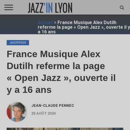
ACCUEIL
Accueil
>
France Musique Alex Dutilh
FESTIVAL
VIDÉO
JAZZFOCUS
JAZZAGENDA
JAZZSHOP
ENTRETIEN
OPUS
referme la page « Open Jazz », ouverte il y
JAZZ
a 16 ans
JAZZFOCUS
France Musique Alex
Dutilh referme la page
« Open Jazz », ouverte il
y a 16 ans
JEAN-CLAUDE PENNEC
25 AOÛT 2024