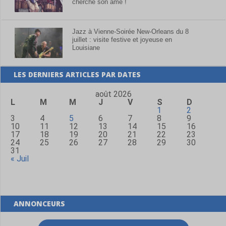
cherche son âme !
Jazz à Vienne-Soirée New-Orleans du 8
juillet : visite festive et joyeuse en
Louisiane
LES DERNIERS ARTICLES PAR DATES
août 2026
L
M
M
J
V
S
D
1
2
3
4
5
6
7
8
9
10
11
12
13
14
15
16
17
18
19
20
21
22
23
24
25
26
27
28
29
30
31
« Juil
ANNONCEURS