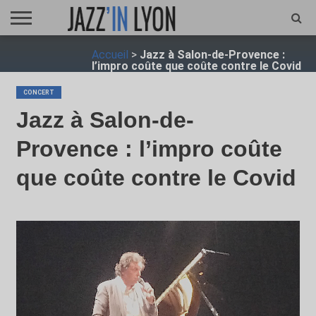
ACCUEIL
Accueil
>
Jazz à Salon-de-Provence :
FESTIVAL
VIDÉO
JAZZFOCUS
JAZZAGENDA
JAZZSHOP
ENTRETIEN
OPUS
l’impro coûte que coûte contre le Covid
JAZZ
CONCERT
Jazz à Salon-de-
Provence : l’impro coûte
que coûte contre le Covid