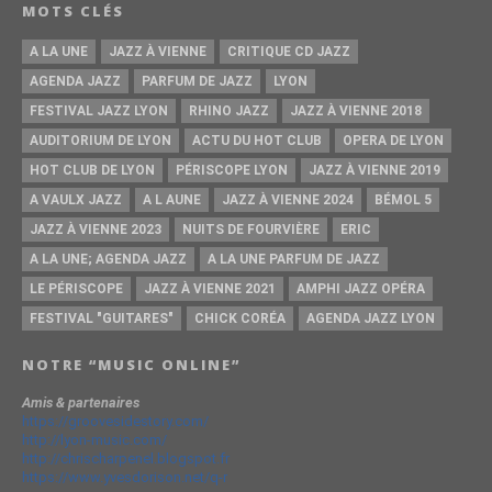
MOTS CLÉS
A LA UNE
JAZZ À VIENNE
CRITIQUE CD JAZZ
AGENDA JAZZ
PARFUM DE JAZZ
LYON
FESTIVAL JAZZ LYON
RHINO JAZZ
JAZZ À VIENNE 2018
AUDITORIUM DE LYON
ACTU DU HOT CLUB
OPERA DE LYON
HOT CLUB DE LYON
PÉRISCOPE LYON
JAZZ À VIENNE 2019
A VAULX JAZZ
A L AUNE
JAZZ À VIENNE 2024
BÉMOL 5
JAZZ À VIENNE 2023
NUITS DE FOURVIÈRE
ERIC
A LA UNE; AGENDA JAZZ
A LA UNE PARFUM DE JAZZ
LE PÉRISCOPE
JAZZ À VIENNE 2021
AMPHI JAZZ OPÉRA
FESTIVAL "GUITARES"
CHICK CORÉA
AGENDA JAZZ LYON
NOTRE “MUSIC ONLINE”
Amis & partenaires
https://groovesidestory.com/
http://lyon-music.com/
http://chrischarpenel.blogspot.fr
https://www.yvesdorison.net/q-r