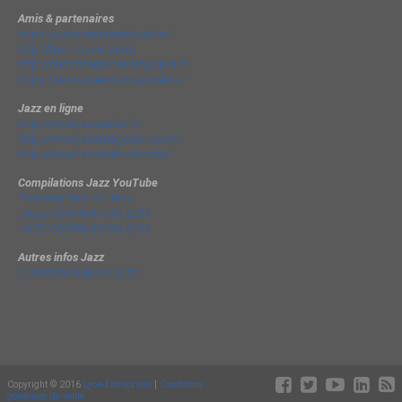
Amis & partenaires
https://groovesidestory.com/
http://lyon-music.com/
http://chrischarpenel.blogspot.fr
https://www.yvesdorison.net/q-r
Jazz en ligne
http://www.jazzradio.fr/
http://www.jazzmagazine.com/
http://www.jazzavienne.com/
Compilations Jazz YouTube
The Very Best of Jazz
JAZZ COMPILATION 2014
JAZZ COMPILATION 2013
Autres infos Jazz
La terminologie du jazz
Copyright © 2016
Lyon-Entreprises
|
Conditions
générales de vente