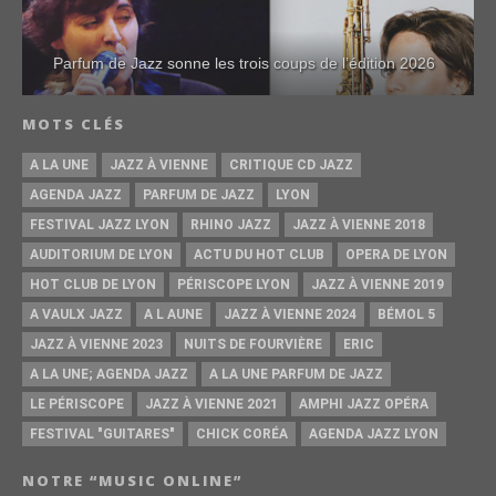
Parfum de Jazz sonne les trois coups de l’édition 2026
MOTS CLÉS
A LA UNE
JAZZ À VIENNE
CRITIQUE CD JAZZ
AGENDA JAZZ
PARFUM DE JAZZ
LYON
FESTIVAL JAZZ LYON
RHINO JAZZ
JAZZ À VIENNE 2018
AUDITORIUM DE LYON
ACTU DU HOT CLUB
OPERA DE LYON
HOT CLUB DE LYON
PÉRISCOPE LYON
JAZZ À VIENNE 2019
A VAULX JAZZ
A L AUNE
JAZZ À VIENNE 2024
BÉMOL 5
JAZZ À VIENNE 2023
NUITS DE FOURVIÈRE
ERIC
A LA UNE; AGENDA JAZZ
A LA UNE PARFUM DE JAZZ
LE PÉRISCOPE
JAZZ À VIENNE 2021
AMPHI JAZZ OPÉRA
FESTIVAL "GUITARES"
CHICK CORÉA
AGENDA JAZZ LYON
NOTRE “MUSIC ONLINE”