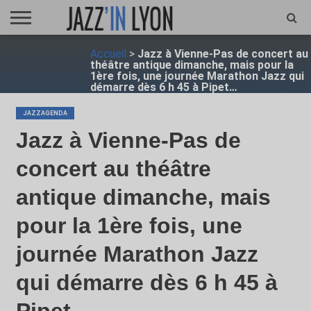
ACCUEIL
Accueil
>
Jazz à Vienne-Pas de concert au
FESTIVAL
VIDÉO
JAZZFOCUS
JAZZAGENDA
JAZZSHOP
ENTRETIEN
OPUS
théâtre antique dimanche, mais pour la
JAZZ
1ère fois, une journée Marathon Jazz qui
démarre dès 6 h 45 à Pipet…
JAZZAGENDA
Jazz à Vienne-Pas de
concert au théâtre
antique dimanche, mais
pour la 1ère fois, une
journée Marathon Jazz
qui démarre dès 6 h 45 à