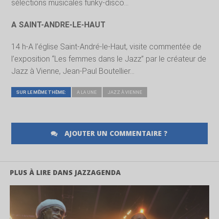
sélections musicales funky-disco…
A SAINT-ANDRE-LE-HAUT
14 h-A l’église Saint-André-le-Haut, visite commentée de
l’exposition “Les femmes dans le Jazz” par le créateur de
Jazz à Vienne, Jean-Paul Boutellier…
SUR LE MÊME THÈME:
A LA UNE
JAZZ À VIENNE
AJOUTER UN COMMENTAIRE ?
PLUS À LIRE DANS JAZZAGENDA