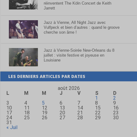
réinventent The Köln Concert de Keith
Jarrett
Jazz à Vienne, All Night Jazz avec
Vulfpeck et bien d’autres : quand le groove
cherche son âme !
Jazz à Vienne-Soirée New-Orleans du 8
juillet : visite festive et joyeuse en
Louisiane
LES DERNIERS ARTICLES PAR DATES
août 2026
L
M
M
J
V
S
D
1
2
3
4
5
6
7
8
9
10
11
12
13
14
15
16
17
18
19
20
21
22
23
24
25
26
27
28
29
30
31
« Juil