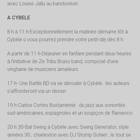
avec Louise Jallu au bandonéon.
A CYBELE
8 h à 11 h-Exceptionnellement la matinée démarre tôt à
Cybèle ù vous pourrez prendre votre petit-déj dès 8 h.
A partir de 11 h-Déjeuner en fanfare pendant deux heures
à l’initiative de Ze Tribu Brass band, composé d’une
vingtaine de musiciens amateurs
17 h- Une Battle BD va se dérouler à Cybèle : les auteurs
s’affronteront via un dessin
19 h-Carlos Cortes Bustamente : du jazz aux sonorités
sud-américaines, espagnoles et un soupçon de flamenco
20 h 30-Bal Swing à Cybèle avec Swing Generator, style
années 30 ; charleston avec DJ Stomp Sohier ; le tout se