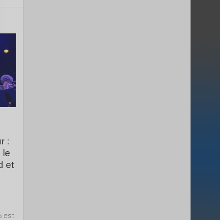
r :
 le
d et
6 est