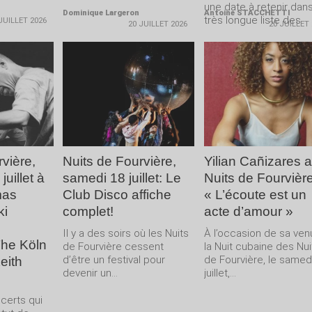
une date à retenir dans
Dominique Largeron
Antoine STACCHETTI
très longue liste des
JUILLET 2026
20 JUILLET 2026
20 JUILLET
mémorables...
LA
LIRE LA
LIRE LA
E
SUITE
SUITE
vière,
Nuits de Fourvière,
Yilian Cañizares 
uillet à
samedi 18 juillet: Le
Nuits de Fourvière
mas
Club Disco affiche
« L’écoute est un
ki
complet!
acte d’amour »
Il y a des soirs où les Nuits
À l’occasion de sa ven
The Köln
de Fourvière cessent
la Nuit cubaine des Nui
d’être un festival pour
de Fourvière, le samed
eith
devenir un...
juillet,...
ncerts qui