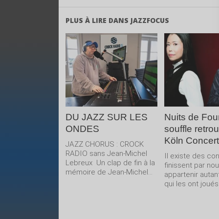
PLUS À LIRE DANS JAZZFOCUS
LIRE LA
LIRE 
SUITE
SUIT
DU JAZZ SUR LES
Nuits de Four
ONDES
souffle retro
Köln Concert
JAZZ CHORUS : CROCK
RADIO sans Jean-Michel
Il existe des co
Lebreux Un clap de fin à la
finissent par no
mémoire de Jean-Michel...
appartenir autan
qui les ont joués.