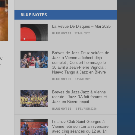
BLUE NOTES
La Revue De Disques – Mai 2026
BLUE NOTES
27 MAI 2026
Brèves de Jazz-Deux soirées de
ic
Jazz à Vienne affichent déjà
complet ; Concert hommage le
e
30 avril à Jean-Pierre Vignola ;
Nuevo Tango à Jazz en Bièvre
BLUE NOTES
7 AVRIL 2026
Brèves de Jazz-Jazz à Vienne
recrute ; Jazz RA fait forums et
Jazz en Bièvre reçoit…
BLUE NOTES
18 FÉVRIER 2026
Le Jazz Club Saint-Georges à
Vienne fête son 1er anniversaire
avec cinq séances du 12 au 14