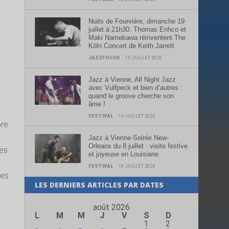
Nuits de Fourvière, dimanche 19
juillet à 21h30: Thomas Enhco et
Maki Namekawa réinventent The
Köln Concert de Keith Jarrett
JAZZFOCUS
15 JUILLET 2026
Jazz à Vienne, All Night Jazz
avec Vulfpeck et bien d’autres :
quand le groove cherche son
âme !
FESTIVAL
14 JUILLET 2026
ore
Jazz à Vienne-Soirée New-
Orleans du 8 juillet : visite festive
des
et joyeuse en Louisiane
FESTIVAL
10 JUILLET 2026
res
LES DERNIERS ARTICLES PAR DATES
août 2026
L
M
M
J
V
S
D
1
2