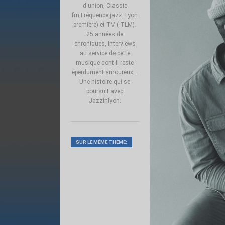
d'union, Classic
fm,Fréquence jazz, Lyon
première) et TV ( TLM).
25 années de
chroniques, interviews
au service de cette
musique dont il reste
éperdument amoureux...
Une histoire qui se
poursuit avec
Jazzinlyon.
SUR LE MÊME THÈME: