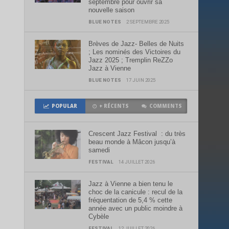
septembre pour ouvrir sa
nouvelle saison
BLUE NOTES
2 SEPTEMBRE 2025
Brèves de Jazz- Belles de Nuits
; Les nominés des Victoires du
Jazz 2025 ; Tremplin ReZZo
Jazz à Vienne
BLUE NOTES
17 JUIN 2025
POPULAR
+ RÉCENTS
COMMENTS
Crescent Jazz Festival : du très
beau monde à Mâcon jusqu’à
samedi
FESTIVAL
14 JUILLET 2026
Jazz à Vienne a bien tenu le
choc de la canicule : recul de la
fréquentation de 5,4 % cette
année avec un public moindre à
Cybèle
FESTIVAL
12 JUILLET 2026