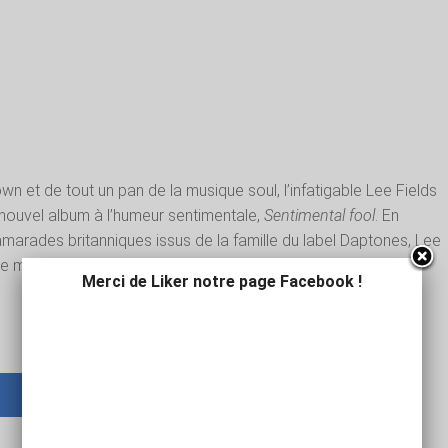
wn et de tout un pan de la musique soul, l’infatigable Lee Fields
nouvel album à l’humeur sentimentale,
Sentimental fool
. En
arades britanniques issus de la famille du label Daptones, Lee
ne musique plus intime et plus incarnée que jamais.
Merci de Liker notre page Facebook !
AJOUTER UN COMMENTAIRE ?