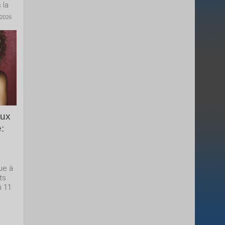
 la
 2026
aux
:
ue à
ts
i 11