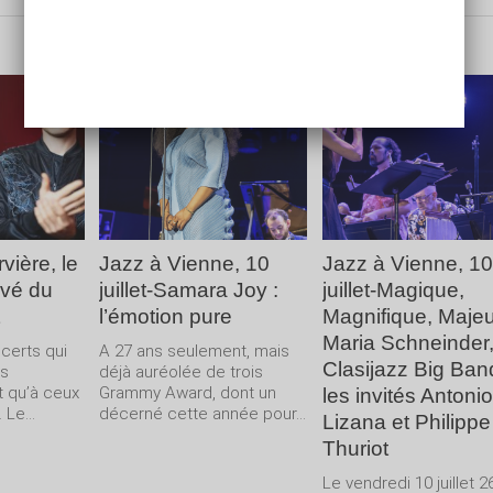
LA
LIRE LA
LIRE LA
E
SUITE
SUITE
vière, le
Jazz à Vienne, 10
Jazz à Vienne, 10
uvé du
juillet-Samara Joy :
juillet-Magique,
l’émotion pure
Magnifique, Majeu
Maria Schneinder,
ncerts qui
A 27 ans seulement, mais
Clasijazz Big Ban
us
déjà auréolée de trois
t qu’à ceux
Grammy Award, dont un
les invités Antonio
 Le...
décerné cette année pour...
Lizana et Philippe
Thuriot
Le vendredi 10 juillet 2