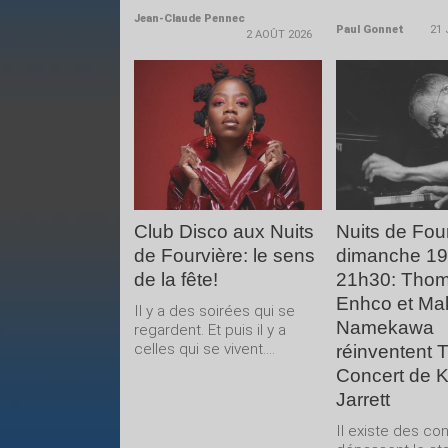
Jean-Claude Pennec
Paul Gonnet
21 
2 AOÛT 2026
LIRE LA
LIRE 
SUITE
SUIT
Club Disco aux Nuits
Nuits de Four
de Fourvière: le sens
dimanche 19 j
de la fête!
21h30: Tho
Enhco et Ma
Il y a des soirées qui se
Namekawa
regardent. Et puis il y a
celles qui se vivent....
réinventent 
Concert de K
Jarrett
Il existe des co