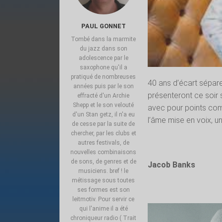
PAUL GONNET
Tombé dans la marmite
du jazz dans son
adolescence par le
saxophone qu'il a
pratiqué de nombreuses
40 ans d’écart sépar
années puis par le son
présenteront ce soir 
effracté d'un Archie
Shepp et le son velouté
avec pour points com
d'un Stan getz, il n'a eu
l’âme mise en voix, u
de cesse par la suite de
chercher, par les clubs et
autres festivals, de
nouvelles combinaisons
de sons, de genres et de
Jacob Banks
musiciens. bref ! le
métissage sous toutes
ses formes est son
leitmotiv. Pour servir ce
qui l'anime il a été
chroniqueur radio ( Trait