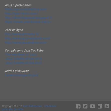
Amis & partenaires
https://groovesidestory.com/
http://lyon-music.com/
http://chrischarpenel.blogspot.fr
https://www.yvesdorison.net/q-r
Jazz en ligne
http://www.jazzradio.fr/
http://www.jazzmagazine.com/
http://www.jazzavienne.com/
Compilations Jazz YouTube
The Very Best of Jazz
JAZZ COMPILATION 2014
JAZZ COMPILATION 2013
Autres infos Jazz
La terminologie du jazz
Copyright © 2016
Lyon-Entreprises
|
Conditions
générales de vente