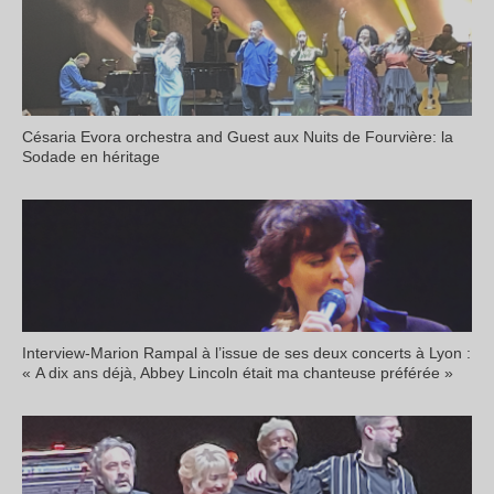
Césaria Evora orchestra and Guest aux Nuits de Fourvière: la
Sodade en héritage
Interview-Marion Rampal à l’issue de ses deux concerts à Lyon :
« A dix ans déjà, Abbey Lincoln était ma chanteuse préférée »