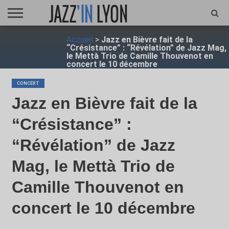
ACCUEIL
Accueil
>
Jazz en Bièvre fait de la
FESTIVAL
VIDÉO
JAZZFOCUS
JAZZAGENDA
JAZZSHOP
ENTRETIEN
OPUS
“Crésistance” : “Révélation” de Jazz Mag,
JAZZ
le Mettà Trio de Camille Thouvenot en
concert le 10 décembre
CONCERT
Jazz en Bièvre fait de la
“Crésistance” :
“Révélation” de Jazz
Mag, le Mettà Trio de
Camille Thouvenot en
concert le 10 décembre