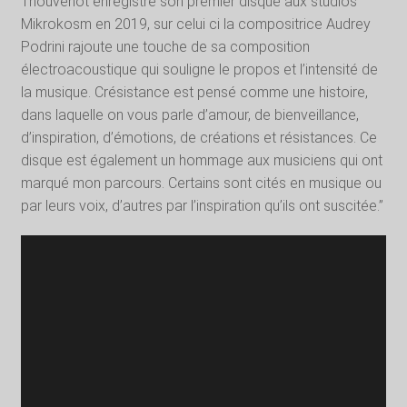
Thouvenot enregistre son premier disque aux studios
Mikrokosm en 2019, sur celui ci la compositrice Audrey
Podrini rajoute une touche de sa composition
électroacoustique qui souligne le propos et l’intensité de
la musique. Crésistance est pensé comme une histoire,
dans laquelle on vous parle d’amour, de bienveillance,
d’inspiration, d’émotions, de créations et résistances. Ce
disque est également un hommage aux musiciens qui ont
marqué mon parcours. Certains sont cités en musique ou
par leurs voix, d’autres par l’inspiration qu’ils ont suscitée.”