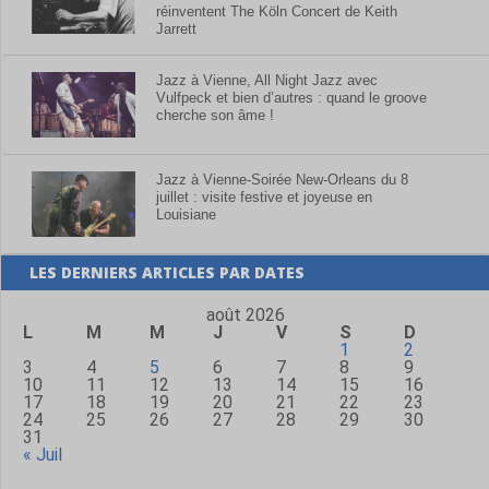
réinventent The Köln Concert de Keith
Jarrett
Jazz à Vienne, All Night Jazz avec
Vulfpeck et bien d’autres : quand le groove
cherche son âme !
Jazz à Vienne-Soirée New-Orleans du 8
juillet : visite festive et joyeuse en
Louisiane
LES DERNIERS ARTICLES PAR DATES
août 2026
L
M
M
J
V
S
D
1
2
3
4
5
6
7
8
9
10
11
12
13
14
15
16
17
18
19
20
21
22
23
24
25
26
27
28
29
30
31
« Juil