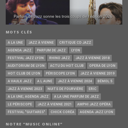
Parfum de Jazz sonne les trois coups de l’édition 2026
MOTS CLÉS
A LA UNE
JAZZ À VIENNE
CRITIQUE CD JAZZ
AGENDA JAZZ
PARFUM DE JAZZ
LYON
FESTIVAL JAZZ LYON
RHINO JAZZ
JAZZ À VIENNE 2018
AUDITORIUM DE LYON
ACTU DU HOT CLUB
OPERA DE LYON
HOT CLUB DE LYON
PÉRISCOPE LYON
JAZZ À VIENNE 2019
A VAULX JAZZ
A L AUNE
JAZZ À VIENNE 2024
BÉMOL 5
JAZZ À VIENNE 2023
NUITS DE FOURVIÈRE
ERIC
A LA UNE; AGENDA JAZZ
A LA UNE PARFUM DE JAZZ
LE PÉRISCOPE
JAZZ À VIENNE 2021
AMPHI JAZZ OPÉRA
FESTIVAL "GUITARES"
CHICK CORÉA
AGENDA JAZZ LYON
NOTRE “MUSIC ONLINE”