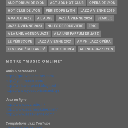
AUDITORIUM DE LYON
ACTU DU HOT CLUB
OPERA DE LYON
HOT CLUB DE LYON
PÉRISCOPE LYON
JAZZ À VIENNE 2019
A VAULX JAZZ
A L AUNE
JAZZ À VIENNE 2024
BÉMOL 5
JAZZ À VIENNE 2023
NUITS DE FOURVIÈRE
ERIC
A LA UNE; AGENDA JAZZ
A LA UNE PARFUM DE JAZZ
LE PÉRISCOPE
JAZZ À VIENNE 2021
AMPHI JAZZ OPÉRA
FESTIVAL "GUITARES"
CHICK CORÉA
AGENDA JAZZ LYON
NOTRE “MUSIC ONLINE”
Amis & partenaires
https://groovesidestory.com/
http://lyon-music.com/
http://chrischarpenel.blogspot.fr
https://www.yvesdorison.net/q-r
Jazz en ligne
http://www.jazzradio.fr/
http://www.jazzmagazine.com/
http://www.jazzavienne.com/
Compilations Jazz YouTube