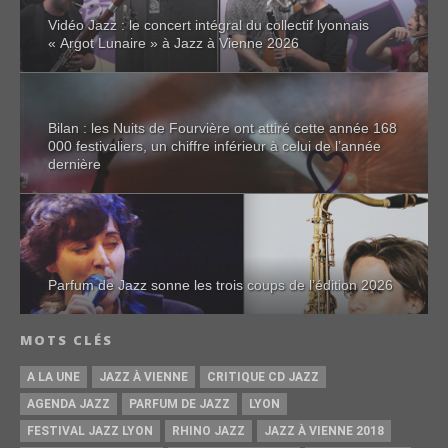
Vidéo Jazz : le concert intégral du collectif lyonnais
« Argot Lunaire » à Jazz à Vienne 2026
Bilan : les Nuits de Fourvière ont attiré cette année 168
000 festivaliers, un chiffre inférieur à celui de l’année
dernière
Parfum de Jazz sonne les trois coups de l’édition 2026
MOTS CLÉS
A LA UNE
JAZZ À VIENNE
CRITIQUE CD JAZZ
AGENDA JAZZ
PARFUM DE JAZZ
LYON
FESTIVAL JAZZ LYON
RHINO JAZZ
JAZZ À VIENNE 2018