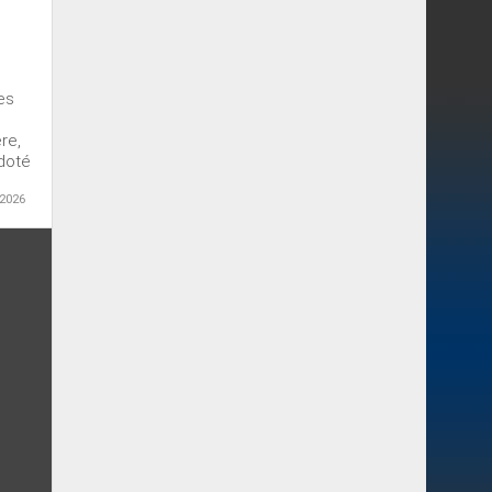
es
re,
doté
 2026