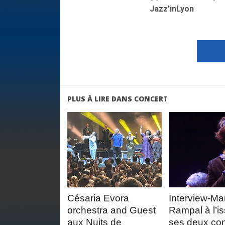
Jazz’inLyon
PLUS À LIRE DANS CONCERT
LIRE LA
LIRE 
SUITE
SUIT
Césaria Evora
Interview-Ma
orchestra and Guest
Rampal à l’i
aux Nuits de
ses deux con