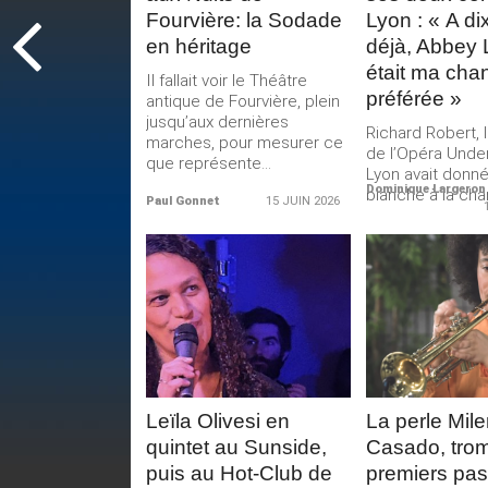
Fourvière: la Sodade
Lyon : « A di
en héritage
déjà, Abbey 
était ma cha
Il fallait voir le Théâtre
préférée »
antique de Fourvière, plein
jusqu’aux dernières
Richard Robert, 
marches, pour mesurer ce
de l’Opéra Unde
que représente...
Lyon avait donné
Dominique Largeron
blanche à la cha
Paul Gonnet
15 JUIN 2026
LIRE LA
LIRE 
SUITE
SUIT
Leïla Olivesi en
La perle Mil
quintet au Sunside,
Casado, tromp
puis au Hot-Club de
premiers pas