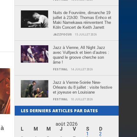
Nuits de Fourvière, dimanche 19
juillet à 21h30: Thomas Enhco et
Maki Namekawa réinventent The
Köln Concert de Keith Jarrett
JAZZFOCUS
15 JUILLET 2026
Jazz à Vienne, All Night Jazz
avec Vulfpeck et bien d’autres :
quand le groove cherche son
âme !
FESTIVAL
14 JUILLET 2026
Jazz à Vienne-Soirée New-
Orleans du 8 juillet : visite festive
et joyeuse en Louisiane
FESTIVAL
10 JUILLET 2026
LES DERNIERS ARTICLES PAR DATES
août 2026
 à
L
M
M
J
V
S
D
1
2