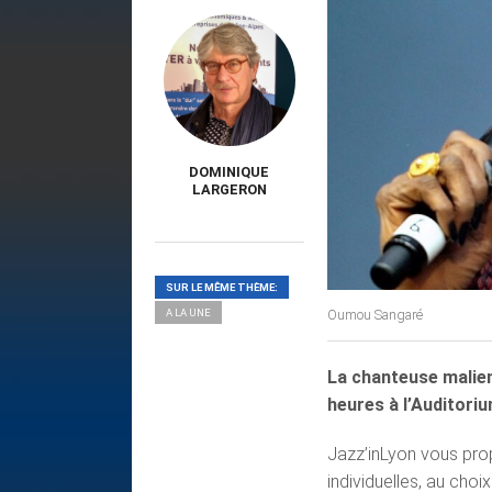
DOMINIQUE
LARGERON
SUR LE MÊME THÈME:
A LA UNE
Oumou Sangaré
La chanteuse malie
heures à l’Auditori
Jazz’inLyon vous prop
individuelles, au cho