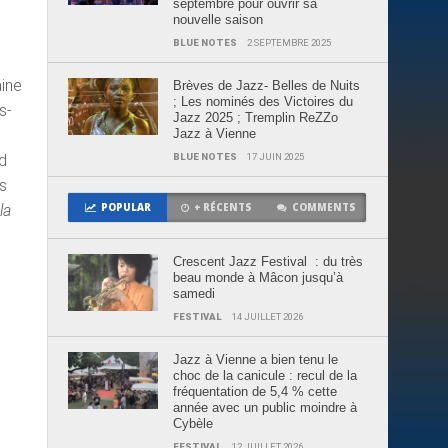
septembre pour ouvrir sa
nouvelle saison
BLUE NOTES
2 SEPTEMBRE 2025
aine
Brèves de Jazz- Belles de Nuits
; Les nominés des Victoires du
s-
Jazz 2025 ; Tremplin ReZZo
Jazz à Vienne
BLUE NOTES
17 JUIN 2025
d
s
POPULAR
+ RÉCENTS
COMMENTS
la
Crescent Jazz Festival : du très
beau monde à Mâcon jusqu’à
samedi
FESTIVAL
14 JUILLET 2026
Jazz à Vienne a bien tenu le
choc de la canicule : recul de la
fréquentation de 5,4 % cette
année avec un public moindre à
Cybèle
FESTIVAL
12 JUILLET 2026