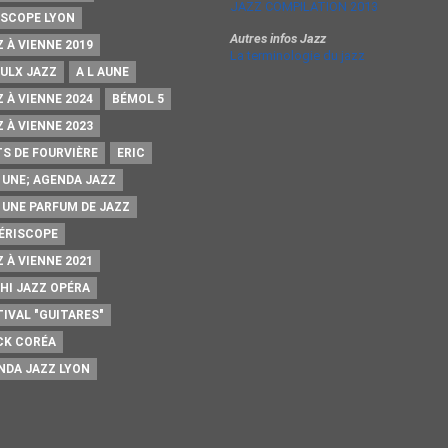
JAZZ COMPILATION 2013
ISCOPE LYON
Autres infos Jazz
 À VIENNE 2019
La terminologie du jazz
AULX JAZZ
A L AUNE
 À VIENNE 2024
BÉMOL 5
 À VIENNE 2023
TS DE FOURVIÈRE
ERIC
A UNE; AGENDA JAZZ
A UNE PARFUM DE JAZZ
PÉRISCOPE
 À VIENNE 2021
HI JAZZ OPÉRA
TIVAL "GUITARES"
CK CORÉA
NDA JAZZ LYON