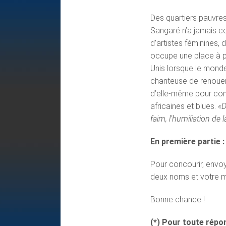
Des quartiers pauvres
Sangaré n’a jamais c
d’artistes féminines, 
occupe une place à p
Unis lorsque le monde
chanteuse de renouer
d’elle-même pour com
africaines et blues.
«D
faim, l’humiliation de l
En première partie 
Pour concourir, envo
deux noms et votre ma
Bonne chance !
(*) Pour toute répo