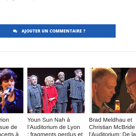
AJOUTER UN COMMENTAIRE ?
LA
LIRE LA
LIRE LA
E
SUITE
SUITE
Merci de Liker notre page Facebook !
rion
Youn Sun Nah à
Brad Meldhau et
ssue de
l’Auditorium de Lyon
Christian McBride
certs à
: fragments perdus et
l’Auditorium: De la