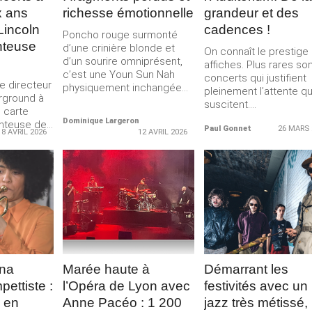
x ans
richesse émotionnelle
grandeur et des
Lincoln
cadences !
Poncho rouge surmonté
nteuse
d’une crinière blonde et
On connaît le prestige
d’un sourire omniprésent,
affiches. Plus rares son
c’est une Youn Sun Nah
concerts qui justifient
le directeur
physiquement inchangée...
pleinement l’attente qu’
rground à
suscitent....
 carte
Dominique Largeron
nteuse de...
Paul Gonnet
26 MARS 
18 AVRIL 2026
12 AVRIL 2026
LA
LIRE LA
LIRE LA
E
SUITE
SUITE
ena
Marée haute à
Démarrant les
ettiste :
l’Opéra de Lyon avec
festivités avec un
 en
Anne Pacéo : 1 200
jazz très métissé,