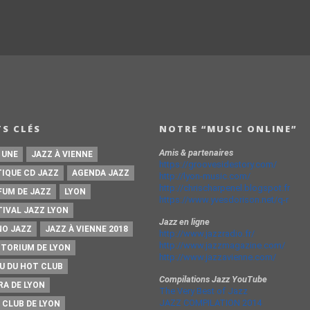
S CLÉS
NOTRE “MUSIC ONLINE”
Amis & partenaires
 UNE
JAZZ À VIENNE
https://groovesidestory.com/
TIQUE CD JAZZ
AGENDA JAZZ
http://lyon-music.com/
http://chrischarpenel.blogspot.fr
FUM DE JAZZ
LYON
https://www.yvesdorison.net/q-r
TIVAL JAZZ LYON
Jazz en ligne
NO JAZZ
JAZZ À VIENNE 2018
http://www.jazzradio.fr/
http://www.jazzmagazine.com/
ITORIUM DE LYON
http://www.jazzavienne.com/
U DU HOT CLUB
Compilations Jazz YouTube
RA DE LYON
The Very Best of Jazz
JAZZ COMPILATION 2014
 CLUB DE LYON