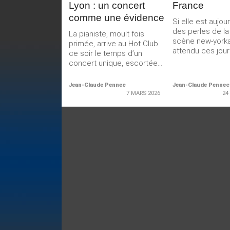
Lyon : un concert
France
comme une évidence
Si elle est aujour
des perles de la
La pianiste, moult fois
scène new-yorkai
primée, arrive au Hot Club
attendu ces jours
ce soir le temps d’un
concert unique, escortée...
Jean-Claude Pennec
Jean-Claude Pennec
7 MARS 2026
24