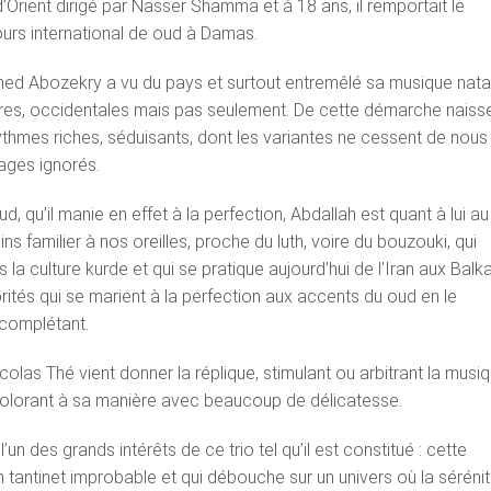
rient dirigé par Nasser Shamma et à 18 ans, il remportait le
urs international de oud à Damas.
ed Abozekry a vu du pays et surtout entremêlé sa musique nata
tres, occidentales mais pas seulement. De cette démarche naiss
thmes riches, séduisants, dont les variantes ne cessent de nous
ages ignorés.
 qu’il manie en effet à la perfection, Abdallah est quant à lui au
ns familier à nos oreilles, proche du luth, voire du bouzouki, qui
la culture kurde et qui se pratique aujourd’hui de l’Iran aux Balka
rités qui se marient à la perfection aux accents du oud en le
 complétant.
colas Thé vient donner la réplique, stimulant ou arbitrant la musi
 colorant à sa manière avec beaucoup de délicatesse.
 l’un des grands intérêts de ce trio tel qu’il est constitué : cette
 tantinet improbable et qui débouche sur un univers où la sérénit