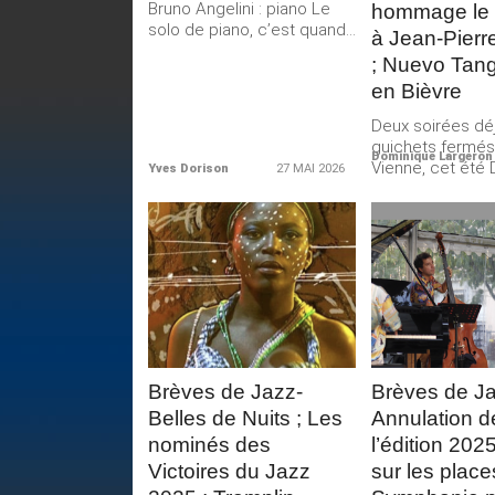
Bruno Angelini : piano Le
hommage le 3
solo de piano, c’est quand...
à Jean-Pierr
; Nuevo Tan
en Bièvre
Deux soirées dé
guichets fermés
Dominique Largeron
Vienne, cet été
Yves Dorison
27 MAI 2026
concerts de Jazz
LIRE LA
LIRE 
SUITE
SUIT
Brèves de Jazz-
Brèves de Ja
Belles de Nuits ; Les
Annulation d
nominés des
l’édition 202
Victoires du Jazz
sur les place