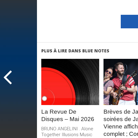
PLUS À LIRE DANS BLUE NOTES
LIRE LA
LIRE 
SUITE
SUIT
La Revue De
Brèves de J
Disques – Mai 2026
soirées de J
Vienne affic
BRUNO ANGELINI . Alone
complet ; Co
Together Illusions Music