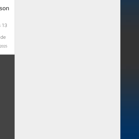
 son
s 13
 de
 2025