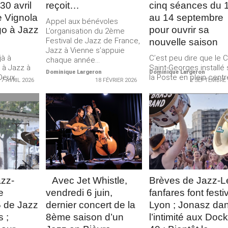
0 avril
reçoit…
cinq séances du 
e Vignola
au 14 septembre
Appel aux bénévoles
go à Jazz
pour ouvrir sa
L’organisation du 2ème
Festival de Jazz de France,
nouvelle saison
Jazz à Vienne s’appuie
jà à
C’est peu dire que le C
chaque année...
 à Jazz à
Saint-Georges installé
Dominique Largeron
Dominique Largeron
 Deux
la Poste en plein centr
7 AVRIL 2026
18 FÉVRIER 2026
2 SEPTEMBRE 
 à...
ville a réussi son...
LA
LIRE LA
LIRE LA
E
SUITE
SUITE
zz-
Avec Jet Whistle,
Brèves de Jazz-L
e
vendredi 6 juin,
fanfares font festi
5 de Jazz
dernier concert de la
Lyon ; Jonasz da
s ;
8ème saison d’un
l’intimité aux Doc