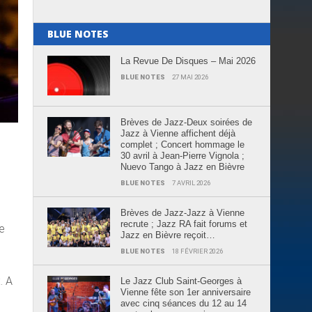
BLUE NOTES
La Revue De Disques – Mai 2026
BLUE NOTES
27 MAI 2026
Brèves de Jazz-Deux soirées de
Jazz à Vienne affichent déjà
complet ; Concert hommage le
30 avril à Jean-Pierre Vignola ;
Nuevo Tango à Jazz en Bièvre
BLUE NOTES
7 AVRIL 2026
Brèves de Jazz-Jazz à Vienne
recrute ; Jazz RA fait forums et
le
Jazz en Bièvre reçoit…
BLUE NOTES
18 FÉVRIER 2026
. A
Le Jazz Club Saint-Georges à
Vienne fête son 1er anniversaire
avec cinq séances du 12 au 14