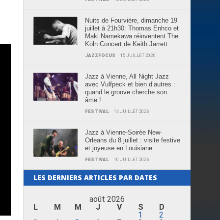
Nuits de Fourvière, dimanche 19
juillet à 21h30: Thomas Enhco et
Maki Namekawa réinventent The
Köln Concert de Keith Jarrett
JAZZFOCUS
15 JUILLET 2026
Jazz à Vienne, All Night Jazz
avec Vulfpeck et bien d’autres :
quand le groove cherche son
âme !
FESTIVAL
14 JUILLET 2026
Jazz à Vienne-Soirée New-
Orleans du 8 juillet : visite festive
et joyeuse en Louisiane
FESTIVAL
10 JUILLET 2026
LES DERNIERS ARTICLES PAR DATES
août 2026
L
M
M
J
V
S
D
1
2