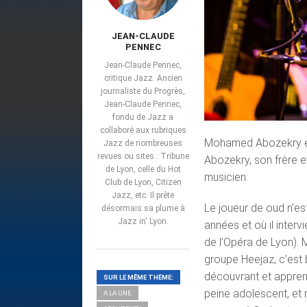
JEAN-CLAUDE
PENNEC
Jean-Claude Pennec,
critique Jazz. Ancien
journaliste du Progrès,
Jean-Claude Pennec,
fondu de Jazz a
collaboré aux rubriques
Mohamed Abozekry est
Jazz de nombreuses
revues ou sites : Tribune
Abozekry, son frère et
de Lyon, celle du Hot
musicien.
Club de Lyon, Citizen
Jazz, etc. Il prête
Le joueur de oud n’est
désormais sa plume à
Jazz in' Lyon.
années et où il intervi
de l’Opéra de Lyon). 
groupe Heejaz, c’est 
découvrant et apprena
SUR LE MÊME THÈME:
peine adolescent, et m
A LA UNE