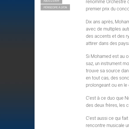
renommé Orchestre d’O
ABOUZEKRY
PÉRISCOPE À LYON
premier prix du conco
Dix ans après, Moham
avec de multiples au
des accents et des ry
attirer dans des pays
Si Mohamed est au oud,
saz, un instrument moi
trouve sa source dans 
en tout cas, des sono
prolongeant ou en le
C’est à ce duo que Ni
des deux frères, les
C’est aussi ce qui fait
rencontre musicale un