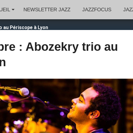
UEIL
NEWSLETTER JAZZ
JAZZFOCUS
JAZ
o au Périscope à Lyon
re : Abozekry trio au
n