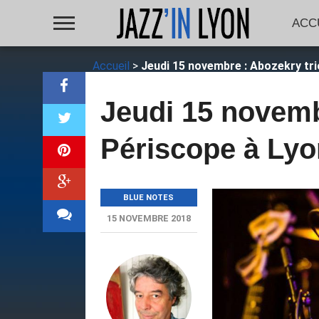
ACC
Accueil
>
Jeudi 15 novembre : Abozekry tri
Jeudi 15 novemb
Périscope à Lyo
BLUE NOTES
15 NOVEMBRE 2018