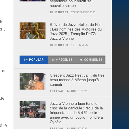
septembre pour ouvrir sa
nouvelle saison
BLUE NOTES
2 SEPTEMBRE 2025
le
Brèves de Jazz- Belles de Nuits
ent
; Les nominés des Victoires du
Jazz 2025 ; Tremplin ReZZo
Jazz à Vienne
BLUE NOTES
17 JUIN 2025
POPULAR
+ RÉCENTS
COMMENTS
ns :
Crescent Jazz Festival : du très
beau monde à Mâcon jusqu’à
samedi
FESTIVAL
14 JUILLET 2026
que
Jazz à Vienne a bien tenu le
choc de la canicule : recul de la
fréquentation de 5,4 % cette
année avec un public moindre à
Cybèle
é le
FESTIVAL
12 JUILLET 2026