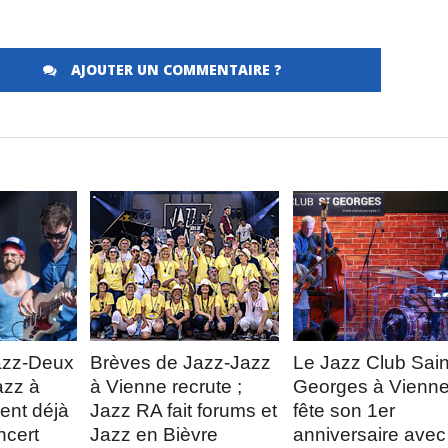
AJOUTER UN COMMENTAIRE ?
Merci de Liker notre page Facebook !
LA
LIRE LA
LIRE LA
E
SUITE
SUITE
azz-Deux
Brèves de Jazz-Jazz
Le Jazz Club Sain
azz à
à Vienne recrute ;
Georges à Vienn
hent déjà
Jazz RA fait forums et
fête son 1er
ncert
Jazz en Bièvre
anniversaire avec