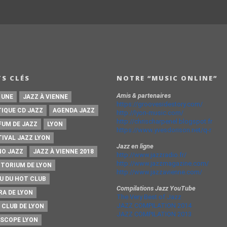
S CLÉS
NOTRE “MUSIC ONLINE”
Amis & partenaires
 UNE
JAZZ À VIENNE
https://groovesidestory.com/
TIQUE CD JAZZ
AGENDA JAZZ
http://lyon-music.com/
http://chrischarpenel.blogspot.fr
FUM DE JAZZ
LYON
https://www.yvesdorison.net/q-r
TIVAL JAZZ LYON
Jazz en ligne
NO JAZZ
JAZZ À VIENNE 2018
http://www.jazzradio.fr/
http://www.jazzmagazine.com/
ITORIUM DE LYON
http://www.jazzavienne.com/
U DU HOT CLUB
Compilations Jazz YouTube
RA DE LYON
The Very Best of Jazz
JAZZ COMPILATION 2014
 CLUB DE LYON
JAZZ COMPILATION 2013
ISCOPE LYON