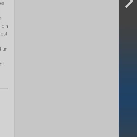
les
n
loin
’est
t un
 !