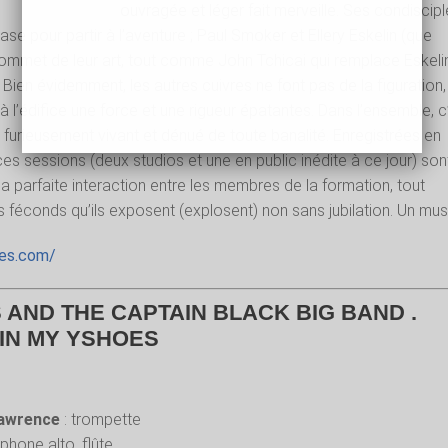
ouvragée et léger fait merveille. Ses condiscip
ase pour partir à l’aventure ; Paul Smoker et Ellery Eskelin (que
 sommet de leur art, tout comme John Tchicai qui remplace Eskeli
. Bien évidemment, les autres cuivres ne font pas de la figuration, 
t à l’édifice une force et une rigueur épatantes. Dans l’ensemble, c
 furieusement vivant et dénué de toute banalité. Enregistrées en
es sessions (deux studios et une en public inédite à ce jour) son
la parfaite interaction entre les membres de la formation, tout
éconds qu’ils exposent (explosent) non sans jubilation. Un must
nes.com/
 AND THE CAPTAIN BLACK BIG BAND .
 IN MY YSHOES
Lawrence
: trompette
phone alto, flûte