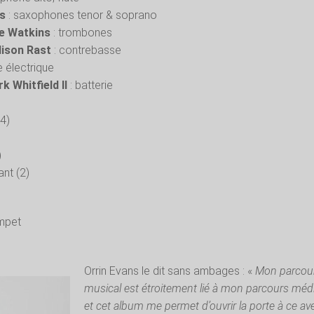
is
: saxophones tenor & soprano
ie Watkins
: trombones
dison Rast
: contrebasse
 électrique
 Whitfield II
: batterie
(4)
)
ant (2)
umpet
n
Orrin Evans le dit sans ambages : «
Mon parcou
musical est étroitement lié à mon parcours médi
et cet album me permet d’ouvrir la porte à ce av