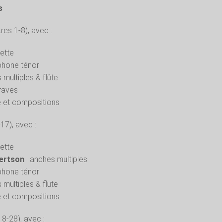
s
tres 1-8), avec :
ette
phone ténor
 multiples & flûte
graves
ie et compositions
-17), avec :
ette
bertson
: anches multiples
phone ténor
 multiples & flute
ie et compositions
18-28), avec :