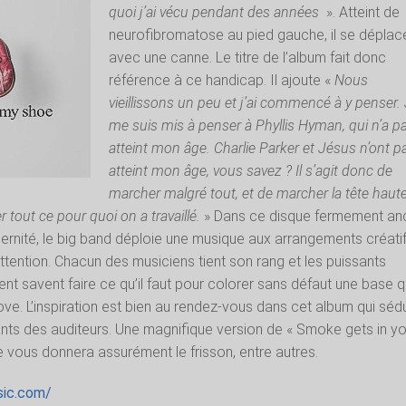
quoi j’ai vécu pendant des années
». Atteint de
neurofibromatose au pied gauche, il se déplac
avec une canne. Le titre de l’album fait donc
référence à ce handicap. Il ajoute «
Nous
vieillissons un peu et j’ai commencé à y penser.
me suis mis à penser à Phyllis Hyman, qui n’a p
atteint mon âge. Charlie Parker et Jésus n’ont p
atteint mon âge, vous savez ? Il s’agit donc de
marcher malgré tout, et de marcher la tête haute
er tout ce pour quoi on a travaillé.
» Dans ce disque fermement an
dernité, le big band déploie une musique aux arrangements créati
attention. Chacun des musiciens tient son rang et les puissants
nent savent faire ce qu’il faut pour colorer sans défaut une base q
ove. L’inspiration est bien au rendez-vous dans cet album qui séd
nts des auditeurs. Une magnifique version de « Smoke gets in yo
 vous donnera assurément le frisson, entre autres.
sic.com/