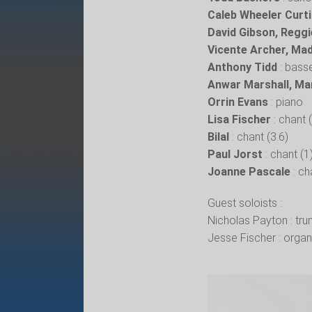
Caleb Wheeler Curt
David Gibson, Regg
Vicente Archer, Ma
Anthony Tidd
: basse
Anwar Marshall, Mark
Orrin Evans
: piano
Lisa Fischer
: chant 
Bilal
: chant (3.6)
Paul Jorst
: chant (1
Joanne Pascale
: ch
Guest soloists :
Nicholas Payton : tr
Jesse Fischer : orga