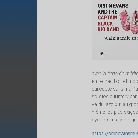
avec la fierté de mérit
entre tradition et mo
qui capte sans mal l’
solistes qui intervien
va du jazz pur au gro
même les plus exigea
eyes » sans rythmique
https://orrinevansmu