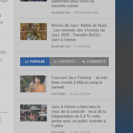
ongs
septembre pour ouvrir sa
nouvelle saison
e
BLUE NOTES
2 SEPTEMBRE 2025
u
ée
Brèves de Jazz- Belles de Nuits
; Les nominés des Victoires du
Jazz 2025 ; Tremplin ReZZo
e
Jazz à Vienne
BLUE NOTES
17 JUIN 2025
uste
r.
POPULAR
+ RÉCENTS
COMMENTS
t
Crescent Jazz Festival : du très
beau monde à Mâcon jusqu’à
samedi
FESTIVAL
14 JUILLET 2026
Jazz à Vienne a bien tenu le
choc de la canicule : recul de la
fréquentation de 5,4 % cette
E
année avec un public moindre à
Cybèle
FESTIVAL
12 JUILLET 2026