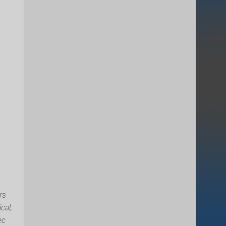
rs
cal,
ec