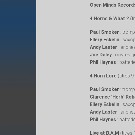
Open Minds Record
4 Horns & What ?
(ti
Paul Smoker
: tromp
Ellery Eskelin
: saxo
Andy Laster
: anches
Joe Daley
: cuivres 
Phil Haynes
: batter
4 Horn Lore
(titres 9
Paul Smoker
: tromp
Clarence ’Herb’ Ro
Ellery Eskelin
: saxo
Andy Laster
: anches
Phil Haynes
: batter
Live at B.A.M
(titres 