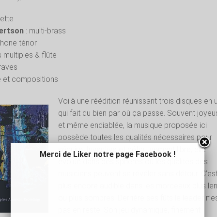
ette
bertson
: multi-brass
hone ténor
 multiples & flûte
graves
ie et compositions
Voilà une réédition réunissant trois disques en 
qui fait du bien par où ça passe. Souvent joyeu
et même endiablée, la musique proposée ici
possède toutes les qualités nécessaires pour
séduire. Inventive et définitivement libre, elle
Merci de Liker notre page Facebook !
évolue dans des sphères où les qualités des
musiciens peuvent se révéler sans détour. C’es
plus encore audible dans les morceaux plus len
ou plus sombres. Derrière ses fûts le leader n’e
pas en reste. Son jeu dynamique, finement