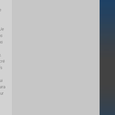
e
 Je
as
as
,
cré
fs
ui
uira
ur