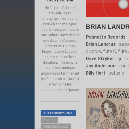
YVES DORISON
Né à Lyon où il vit et
travaille, il est
photographe de jazz en
noir & blanc mais pas
BRIAN LANDR
que, chroniqueur pour le
site Culture Jazz depuis
Palmetto Records
une dizaine d’années,
Brian Landrus
: saxo
créateur du LS Jazz
piccolo, flûte C, flûte
Project, Cadre Éducatif,
animateur d’ateliers
Dave Stryker
: guita
d’écriture, il va là où le
Jay Anderson
: cont
jazz et les musiques
Billy Hart
: batterie
improvisées l’emmènent
(en France où ailleurs) et
affectionne les
questions sans réponse.
SUR LE MÊME THÈME:
A LA UNE
CRITIQUE CD JAZZ