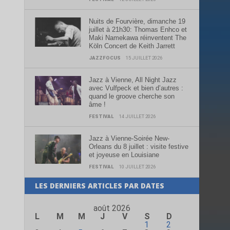
Nuits de Fourvière, dimanche 19
juillet à 21h30: Thomas Enhco et
Maki Namekawa réinventent The
Köln Concert de Keith Jarrett
JAZZFOCUS
15 JUILLET 2026
Jazz à Vienne, All Night Jazz
avec Vulfpeck et bien d’autres :
quand le groove cherche son
âme !
FESTIVAL
14 JUILLET 2026
Jazz à Vienne-Soirée New-
Orleans du 8 juillet : visite festive
et joyeuse en Louisiane
FESTIVAL
10 JUILLET 2026
LES DERNIERS ARTICLES PAR DATES
août 2026
L
M
M
J
V
S
D
1
2