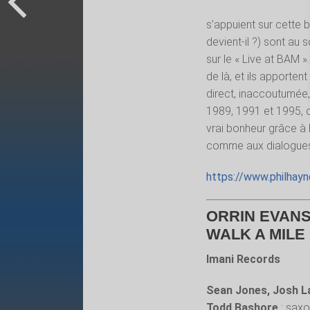
s’appuient sur cette b
devient-il ?) sont au
sur le « Live at BAM »
de là, et ils apporten
direct, inaccoutumée,
1989, 1991 et 1995, c
vrai bonheur grâce à 
comme aux dialogues f
https://www.philhay
ORRIN EVANS
WALK A MILE
Imani Records
Sean Jones, Josh 
Todd Bashore
: saxo