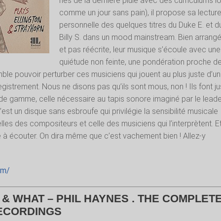
nés de la dernière pluie avec des curriculums l
comme un jour sans pain), il propose sa lectur
personnelle des quelques titres du Duke E. et d
Billy S. dans un mood mainstream. Bien arrang
et pas réécrite, leur musique s’écoule avec une
quiétude non feinte, une pondération proche d
mble pouvoir perturber ces musiciens qui jouent au plus juste d’un
registrement. Nous ne disons pas qu’ils sont mous, non ! Ils font j
 de gamme, celle nécessaire au tapis sonore imaginé par le leade
st un disque sans esbroufe qui privilégie la sensibilité musicale
lles des compositeurs et celle des musiciens qui l’interprètent. E
e à écouter. On dira même que c’est vachement bien ! Allez-y
om/
& WHAT – PHIL HAYNES . THE COMPLET
ECORDINGS