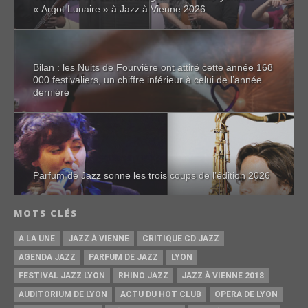
« Argot Lunaire » à Jazz à Vienne 2026
Bilan : les Nuits de Fourvière ont attiré cette année 168
000 festivaliers, un chiffre inférieur à celui de l’année
dernière
Parfum de Jazz sonne les trois coups de l’édition 2026
MOTS CLÉS
A LA UNE
JAZZ À VIENNE
CRITIQUE CD JAZZ
AGENDA JAZZ
PARFUM DE JAZZ
LYON
FESTIVAL JAZZ LYON
RHINO JAZZ
JAZZ À VIENNE 2018
AUDITORIUM DE LYON
ACTU DU HOT CLUB
OPERA DE LYON