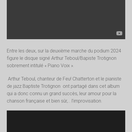
Entre les deux, sur la deuxième marche du podium 2024
figure le disque signé Arthur Teboul/Bapiste Trotignon
sobrement intitulé « Piano Voix ».
Arthur Teboul, chanteur de Feu! Chatterton et le pianiste
de jazz Baptiste Trotignon
ont partagé dans cet album
qui a donc connu un grand succès, leur amour pour la
chanson française et bien sûr,… l’improvisation.