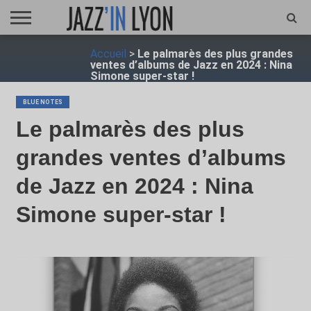
ACCUEIL
Accueil
>
Le palmarès des plus grandes
FESTIVAL
VIDÉO
JAZZFOCUS
JAZZAGENDA
JAZZSHOP
ENTRETIEN
OPUS
ventes d’albums de Jazz en 2024 : Nina
JAZZ
Simone super-star !
BLUE NOTES
Le palmarès des plus
grandes ventes d’albums
de Jazz en 2024 : Nina
Simone super-star !