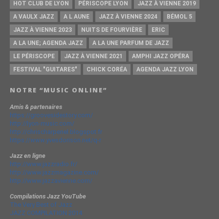
HOT CLUB DE LYON
PÉRISCOPE LYON
JAZZ À VIENNE 2019
A VAULX JAZZ
A L AUNE
JAZZ À VIENNE 2024
BÉMOL 5
JAZZ À VIENNE 2023
NUITS DE FOURVIÈRE
ERIC
A LA UNE; AGENDA JAZZ
A LA UNE PARFUM DE JAZZ
LE PÉRISCOPE
JAZZ À VIENNE 2021
AMPHI JAZZ OPÉRA
FESTIVAL "GUITARES"
CHICK CORÉA
AGENDA JAZZ LYON
NOTRE “MUSIC ONLINE”
Amis & partenaires
https://groovesidestory.com/
http://lyon-music.com/
http://chrischarpenel.blogspot.fr
https://www.yvesdorison.net/q-r
Jazz en ligne
http://www.jazzradio.fr/
http://www.jazzmagazine.com/
http://www.jazzavienne.com/
Compilations Jazz YouTube
The Very Best of Jazz
JAZZ COMPILATION 2014