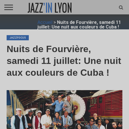
ACCUEIL
Accueil
>
Nuits de Fourvière, samedi 11
FESTIVAL
VIDÉO
JAZZFOCUS
JAZZAGENDA
JAZZSHOP
ENTRETIEN
OPUS
juillet: Une nuit aux couleurs de Cuba !
JAZZ
JAZZFOCUS
Nuits de Fourvière,
samedi 11 juillet: Une nuit
aux couleurs de Cuba !