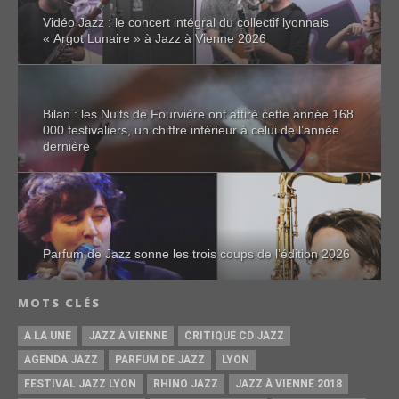
Vidéo Jazz : le concert intégral du collectif lyonnais
« Argot Lunaire » à Jazz à Vienne 2026
Bilan : les Nuits de Fourvière ont attiré cette année 168
000 festivaliers, un chiffre inférieur à celui de l’année
dernière
Parfum de Jazz sonne les trois coups de l’édition 2026
MOTS CLÉS
A LA UNE
JAZZ À VIENNE
CRITIQUE CD JAZZ
AGENDA JAZZ
PARFUM DE JAZZ
LYON
FESTIVAL JAZZ LYON
RHINO JAZZ
JAZZ À VIENNE 2018