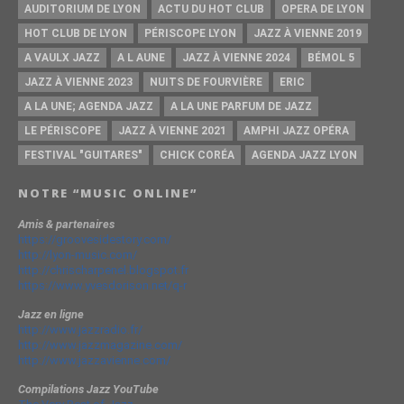
AUDITORIUM DE LYON
ACTU DU HOT CLUB
OPERA DE LYON
HOT CLUB DE LYON
PÉRISCOPE LYON
JAZZ À VIENNE 2019
A VAULX JAZZ
A L AUNE
JAZZ À VIENNE 2024
BÉMOL 5
JAZZ À VIENNE 2023
NUITS DE FOURVIÈRE
ERIC
A LA UNE; AGENDA JAZZ
A LA UNE PARFUM DE JAZZ
LE PÉRISCOPE
JAZZ À VIENNE 2021
AMPHI JAZZ OPÉRA
FESTIVAL "GUITARES"
CHICK CORÉA
AGENDA JAZZ LYON
NOTRE “MUSIC ONLINE”
Amis & partenaires
https://groovesidestory.com/
http://lyon-music.com/
http://chrischarpenel.blogspot.fr
https://www.yvesdorison.net/q-r
Jazz en ligne
http://www.jazzradio.fr/
http://www.jazzmagazine.com/
http://www.jazzavienne.com/
Compilations Jazz YouTube