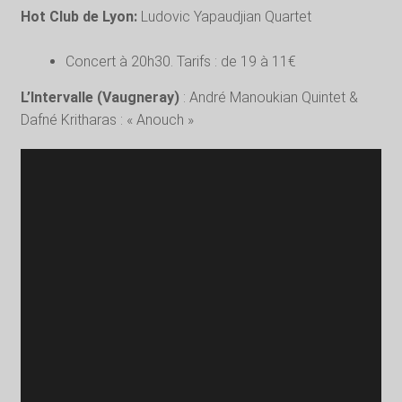
Hot Club de Lyon:
Ludovic Yapaudjian Quartet
Concert à 20h30. Tarifs : de 19 à 11€
L’Intervalle (Vaugneray)
: André Manoukian Quintet &
Dafné Kritharas : « Anouch »