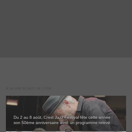
A LA UNE DE JAZZ IN LYON
Du 2 au 8 août, Crest Jazz Festival fête cette année
son 50ème anniversaire avec un programme relevé