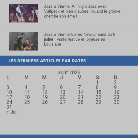
Jazz à Vienne, All Night Jazz avec
Vulfpeck et bien d’autres : quand le groove
cherche son âme !
Jazz à Vienne-Soirée New-Orleans du 8
juillet : visite festive et joyeuse en
Louisiane
LES DERNIERS ARTICLES PAR DATES
août 2026
L
M
M
J
V
S
D
1
2
3
4
5
6
7
8
9
10
11
12
13
14
15
16
17
18
19
20
21
22
23
24
25
26
27
28
29
30
31
« Juil