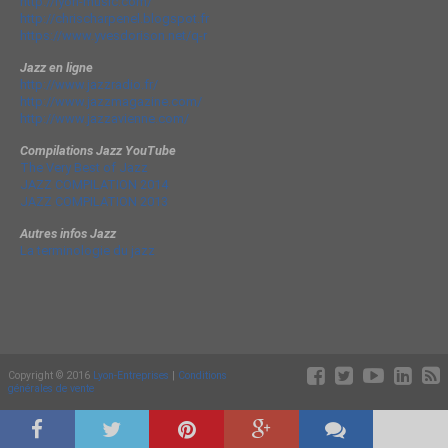
http://lyon-music.com/
http://chrischarpenel.blogspot.fr
https://www.yvesdorison.net/q-r
Jazz en ligne
http://www.jazzradio.fr/
http://www.jazzmagazine.com/
http://www.jazzavienne.com/
Compilations Jazz YouTube
The Very Best of Jazz
JAZZ COMPILATION 2014
JAZZ COMPILATION 2013
Autres infos Jazz
La terminologie du jazz
Copyright © 2016
Lyon-Entreprises
|
Conditions
générales de vente