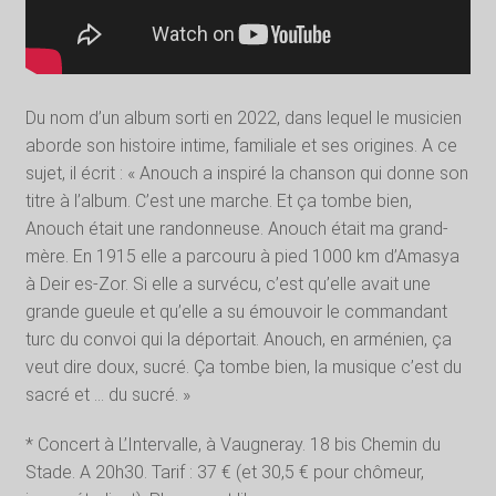
Du nom d’un album sorti en 2022, dans lequel le musicien
aborde son histoire intime, familiale et ses origines. A ce
sujet, il écrit : « Anouch a inspiré la chanson qui donne son
titre à l’album. C’est une marche. Et ça tombe bien,
Anouch était une randonneuse. Anouch était ma grand-
mère. En 1915 elle a parcouru à pied 1000 km d’Amasya
à Deir es-Zor. Si elle a survécu, c’est qu’elle avait une
grande gueule et qu’elle a su émouvoir le commandant
turc du convoi qui la déportait. Anouch, en arménien, ça
veut dire doux, sucré. Ça tombe bien, la musique c’est du
sacré et … du sucré. »
* Concert à L’Intervalle, à Vaugneray. 18 bis Chemin du
Stade. A 20h30. Tarif : 37 € (et 30,5 € pour chômeur,