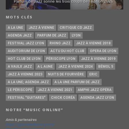
Parfum de Jazz sonne les trois coups de l’édition 2026
MOTS CLÉS
A LA UNE
JAZZ À VIENNE
CRITIQUE CD JAZZ
AGENDA JAZZ
PARFUM DE JAZZ
LYON
FESTIVAL JAZZ LYON
RHINO JAZZ
JAZZ À VIENNE 2018
AUDITORIUM DE LYON
ACTU DU HOT CLUB
OPERA DE LYON
HOT CLUB DE LYON
PÉRISCOPE LYON
JAZZ À VIENNE 2019
A VAULX JAZZ
A L AUNE
JAZZ À VIENNE 2024
BÉMOL 5
JAZZ À VIENNE 2023
NUITS DE FOURVIÈRE
ERIC
A LA UNE; AGENDA JAZZ
A LA UNE PARFUM DE JAZZ
LE PÉRISCOPE
JAZZ À VIENNE 2021
AMPHI JAZZ OPÉRA
FESTIVAL "GUITARES"
CHICK CORÉA
AGENDA JAZZ LYON
NOTRE “MUSIC ONLINE”
Amis & partenaires
https://groovesidestory.com/