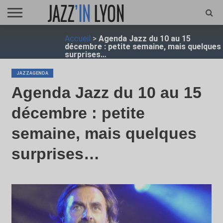
ACCUEIL
Accueil
>
Agenda Jazz du 10 au 15
FESTIVAL
VIDÉO
JAZZFOCUS
JAZZAGENDA
JAZZSHOP
ENTRETIEN
OPUS
décembre : petite semaine, mais quelques
JAZZ
surprises…
JAZZAGENDA
Agenda Jazz du 10 au 15
décembre : petite
semaine, mais quelques
surprises…