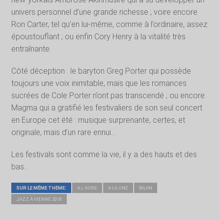
univers personnel d’une grande richesse ; voire encore
Ron Carter, tel qu’en lui-même, comme à l’ordinaire, assez
époustouflant ; ou enfin Cory Henry à la vitalité très
entraînante.
Côté déception : le baryton Greg Porter qui possède
toujours une voix inimitable, mais que les romances
sucrées de Cole Porter n’ont pas transcendé ; ou encore
Magma qui a gratifié les festivaliers de son seul concert
en Europe cet été : musique surprenante, certes, et
originale, mais d’un rare ennui…
Les festivals sont comme la vie, il y a des hauts et des
bas…
SUR LE MÊME THÈME:
A L AUNE
A LA UNE
BILAN
JAZZ À VIENNE 2018