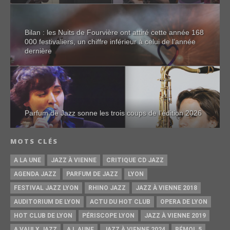
Bilan : les Nuits de Fourvière ont attiré cette année 168
000 festivaliers, un chiffre inférieur à celui de l’année
dernière
Parfum de Jazz sonne les trois coups de l’édition 2026
MOTS CLÉS
A LA UNE
JAZZ À VIENNE
CRITIQUE CD JAZZ
AGENDA JAZZ
PARFUM DE JAZZ
LYON
FESTIVAL JAZZ LYON
RHINO JAZZ
JAZZ À VIENNE 2018
AUDITORIUM DE LYON
ACTU DU HOT CLUB
OPERA DE LYON
HOT CLUB DE LYON
PÉRISCOPE LYON
JAZZ À VIENNE 2019
A VAULX JAZZ
A L AUNE
JAZZ À VIENNE 2024
BÉMOL 5