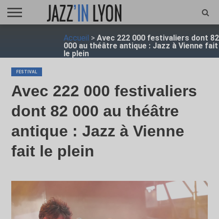
ACCUEIL
Accueil
>
Avec 222 000 festivaliers dont 82
FESTIVAL
VIDÉO
JAZZFOCUS
JAZZAGENDA
JAZZSHOP
ENTRETIEN
OPUS
000 au théâtre antique : Jazz à Vienne fait
JAZZ
le plein
FESTIVAL
Avec 222 000 festivaliers
dont 82 000 au théâtre
antique : Jazz à Vienne
fait le plein