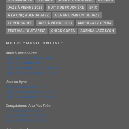
JAZZ À VIENNE 2023
NUITS DE FOURVIÈRE
ERIC
A LA UNE; AGENDA JAZZ
A LA UNE PARFUM DE JAZZ
LE PÉRISCOPE
JAZZ À VIENNE 2021
AMPHI JAZZ OPÉRA
FESTIVAL "GUITARES"
CHICK CORÉA
AGENDA JAZZ LYON
NOTRE “MUSIC ONLINE”
Amis & partenaires
https://groovesidestory.com/
http://lyon-music.com/
http://chrischarpenel.blogspot.fr
https://www.yvesdorison.net/q-r
Jazz en ligne
http://www.jazzradio.fr/
http://www.jazzmagazine.com/
http://www.jazzavienne.com/
Compilations Jazz YouTube
The Very Best of Jazz
JAZZ COMPILATION 2014
JAZZ COMPILATION 2013