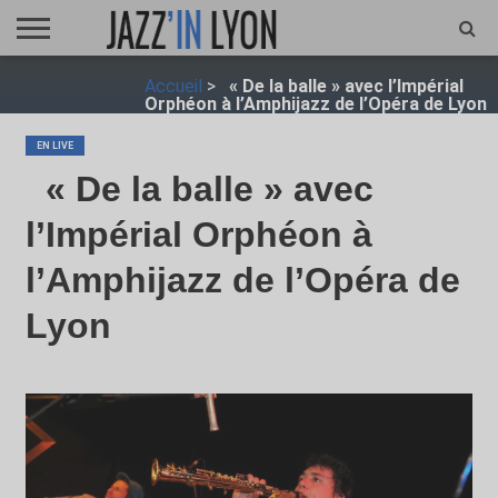
ACCUEIL
Accueil
>
« De la balle » avec l’Impérial
FESTIVAL
VIDÉO
JAZZFOCUS
JAZZAGENDA
JAZZSHOP
ENTRETIEN
OPUS
Orphéon à l’Amphijazz de l’Opéra de Lyon
JAZZ
EN LIVE
« De la balle » avec
l’Impérial Orphéon à
l’Amphijazz de l’Opéra de
Lyon