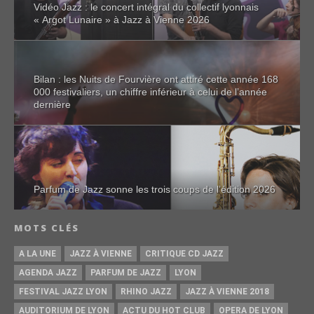
Vidéo Jazz : le concert intégral du collectif lyonnais
« Argot Lunaire » à Jazz à Vienne 2026
Bilan : les Nuits de Fourvière ont attiré cette année 168
000 festivaliers, un chiffre inférieur à celui de l’année
dernière
Parfum de Jazz sonne les trois coups de l’édition 2026
MOTS CLÉS
A LA UNE
JAZZ À VIENNE
CRITIQUE CD JAZZ
AGENDA JAZZ
PARFUM DE JAZZ
LYON
FESTIVAL JAZZ LYON
RHINO JAZZ
JAZZ À VIENNE 2018
AUDITORIUM DE LYON
ACTU DU HOT CLUB
OPERA DE LYON