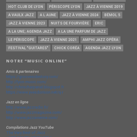
HOT CLUB DE LYON
PÉRISCOPE LYON
JAZZ À VIENNE 2019
A VAULX JAZZ
A L AUNE
JAZZ À VIENNE 2024
BÉMOL 5
JAZZ À VIENNE 2023
NUITS DE FOURVIÈRE
ERIC
A LA UNE; AGENDA JAZZ
A LA UNE PARFUM DE JAZZ
LE PÉRISCOPE
JAZZ À VIENNE 2021
AMPHI JAZZ OPÉRA
FESTIVAL "GUITARES"
CHICK CORÉA
AGENDA JAZZ LYON
NOTRE “MUSIC ONLINE”
Amis & partenaires
https://groovesidestory.com/
http://lyon-music.com/
http://chrischarpenel.blogspot.fr
https://www.yvesdorison.net/q-r
Jazz en ligne
http://www.jazzradio.fr/
http://www.jazzmagazine.com/
http://www.jazzavienne.com/
Compilations Jazz YouTube
The Very Best of Jazz