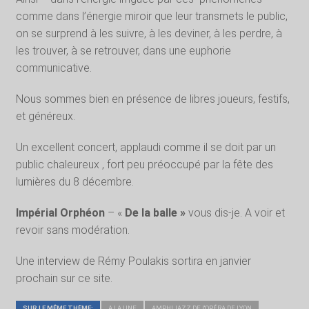
comme dans l’énergie miroir que leur transmets le public,
on se surprend à les suivre, à les deviner, à les perdre, à
les trouver, à se retrouver, dans une euphorie
communicative.
Nous sommes bien en présence de libres joueurs, festifs,
et généreux.
Un excellent concert, applaudi comme il se doit par un
public chaleureux , fort peu préoccupé par la fête des
lumières du 8 décembre.
Impérial Orphéon
– «
De la balle »
vous dis-je. A voir et
revoir sans modération.
Une interview de Rémy Poulakis sortira en janvier
prochain sur ce site.
SUR LE MÊME THÈME:
A LA UNE
AMPHIJAZZ DE L'OPÉRA DE LYON